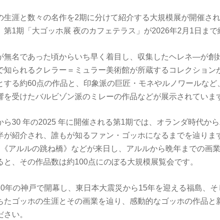
の生涯と数々の名作を2期に分けて紹介する大規模展が開催さ
第1期「大ゴッホ展 夜のカフェテラス」が2026年2月1日ま
が無名であった頃からいち早く着目し、収集したヘレネ―が創
で知られるクレラー＝ミュラー美術館が所蔵するコレクション
とする約60点の作品と、印象派の巨匠・モネやルノワールなど
響を受けたバルビゾン派のミレーの作品などが展示されていま
ら30 年の2025 年に開催される第1期では、オランダ時代か
半が紹介され、誰もが知るファン・ゴッホになるまでを辿ります
、《アルルの跳ね橋》などが来日し、アルルから晩年までの画
ると、その作品数は約100点にのぼる大規模展覧会です。
30年の神戸で開幕し、東日本大震災から15年を迎える福島、
ちたゴッホの生涯とその画業を辿り、感動的なゴッホの作品と
ださい。