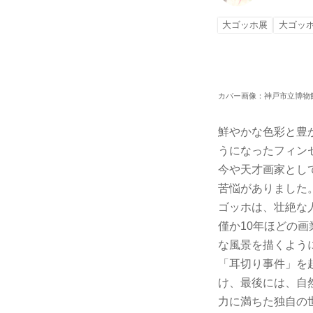
大ゴッホ展
大ゴッホ
カバー画像：神戸市立博物館外観写真
鮮やかな色彩と豊
うになったフィンセ
今や天才画家とし
苦悩がありました
ゴッホは、壮絶な
僅か10年ほどの
な風景を描くよう
「耳切り事件」を
け、最後には、自
力に満ちた独自の