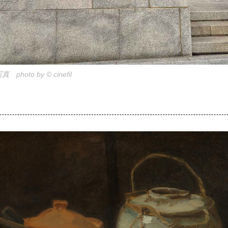
oto by © cinefil