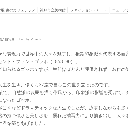
展 夜のカフェテラス
神戸市立美術館
ファッション・アート
ニュース
 photo by © cinefil
かな表現力で世界中の人々を魅了し、後期印象派を代表する画
ント・ファン・ゴッホ（1853–90）。
て知られるゴッホですが、生前はほとんど評価されず、名作の
。
人生を生き、儚くも37歳で自らこの世を去ったのです。
画業で、自然派の農民を描く作風から、印象派の影響を受けて、
になったゴッホ。
起こすなどドラマティックな人生でしたが、療養しながらも多
然の持つ強さと美しさを、優れた描写力により描き出し、人々
世界を築きあげました。