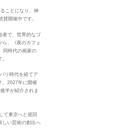
れることになり、神
で絶賛開催中です。
始者で、世界的なゴ
から、《夜のカフェ
、同時代の画家の
す。
らパリ時代を経てア
。2027年に開催
業後半が紹介されま
そして東京へと巡回
新しい芸術の創出へ