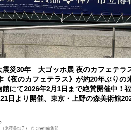
大震災30年 大ゴッホ展 夜のカフェテ
作《夜のカフェテラス》が約20年ぶりの
館にて2026年2月1日まで絶賛開催中！
2月21日より開催、東京・上野の森美術館202
2
子（米澤美也子）
@
cinefil編集部