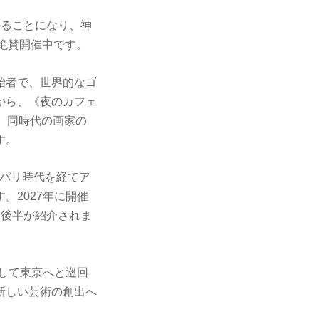
れることになり、神
で絶賛開催中です。
始者で、世界的なゴ
から、《夜のカフェ
、同時代の画家の
す。
らパリ時代を経てア
。2027年に開催
業後半が紹介されま
そして東京へと巡回
新しい芸術の創出へ