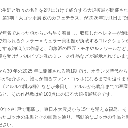
の生涯と数々の名作を2期に分けて紹介する大規模展が開催さ
第1期「大ゴッホ展 夜のカフェテラス」が2026年2月1日ま
が無名であった頃からいち早く着目し、収集したヘレネ―が創
で知られるクレラー＝ミュラー美術館が所蔵するコレクション
とする約60点の作品と、印象派の巨匠・モネやルノワールなど
響を受けたバルビゾン派のミレーの作品などが展示されていま
ら30 年の2025 年に開催される第1期では、オランダ時代か
半が紹介され、誰もが知るファン・ゴッホになるまでを辿ります
、《アルルの跳ね橋》などが来日し、アルルから晩年までの画
ると、その作品数は約100点にのぼる大規模展覧会です。
30年の神戸で開幕し、東日本大震災から15年を迎える福島、
ちたゴッホの生涯とその画業を辿り、感動的なゴッホの作品と
ださい。