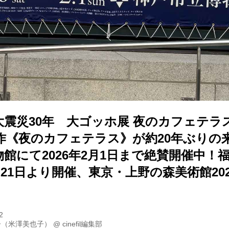
大震災30年 大ゴッホ展 夜のカフェテ
作《夜のカフェテラス》が約20年ぶりの
館にて2026年2月1日まで絶賛開催中！
2月21日より開催、東京・上野の森美術館202
2
子（米澤美也子）
@
cinefil編集部