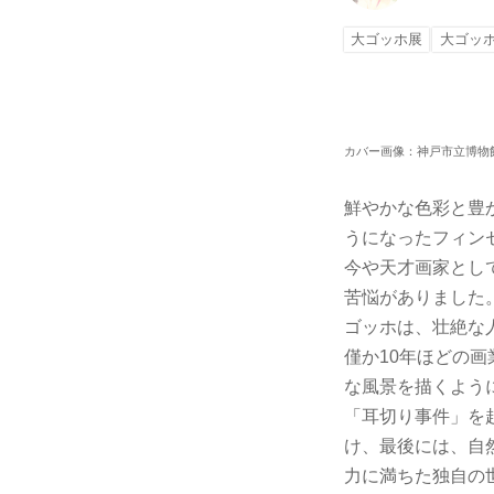
大ゴッホ展
大ゴッホ
カバー画像：神戸市立博物館外観写真
鮮やかな色彩と豊
うになったフィンセ
今や天才画家とし
苦悩がありました
ゴッホは、壮絶な
僅か10年ほどの
な風景を描くよう
「耳切り事件」を
け、最後には、自
力に満ちた独自の