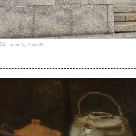
oto by © cinefil