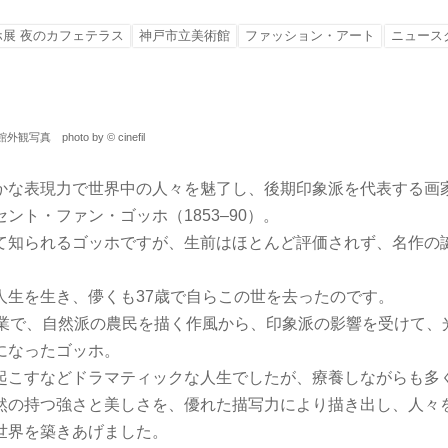
展 夜のカフェテラス
神戸市立美術館
ファッション・アート
ニュース
 photo by © cinefil
かな表現力で世界中の人々を魅了し、後期印象派を代表する画
ント・ファン・ゴッホ（1853–90）。
て知られるゴッホですが、生前はほとんど評価されず、名作の
。
人生を生き、儚くも37歳で自らこの世を去ったのです。
画業で、自然派の農民を描く作風から、印象派の影響を受けて、
になったゴッホ。
起こすなどドラマティックな人生でしたが、療養しながらも多
然の持つ強さと美しさを、優れた描写力により描き出し、人々
世界を築きあげました。