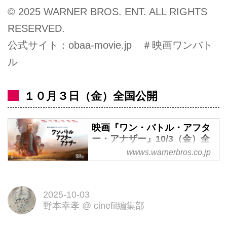
© 2025 WARNER BROS. ENT. ALL RIGHTS
RESERVED.
公式サイト：obaa-movie.jp ＃映画ワンバト
ル
１０月３日（金）全国公開
映画『ワン・バトル・アフタ
ー・アナザー』10/3（金）全
国ロードショー
wwws.warnerbros.co.jp
10月3日（金）全国ロードショ
ー。映画『ワン・バトル･アフタ
ー･アナザー』公式サイト。主演
2025-10-03
野本幸孝
@
cinefil編集部
レオナルド・ディカプリオ×監
督・脚本ポール・トーマス・アン