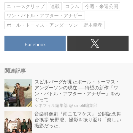
ダーソン。逃げても逃げても逃げ
ニュースクリップ
連載
コラム
今週・来週公開
場がない――怒涛のチェイス・エ
ワン・バトル・アフター・アナザー
ンターテイメント！
ポール・トーマス・アンダーソン
野本幸孝
Facebook
関連記事
スピルバーグが見たポール・トーマス・
アンダーソンの現在 ──待望の新作『ワ
ン・バトル・アフター・アナザー』をめ
ぐって
シネフィル編集部
@ cinefil編集部
音楽群像劇『雨ニモマケズ』 公開記念舞
台挨拶 安野澄、撮影を振り返り「楽しい
撮影だった」