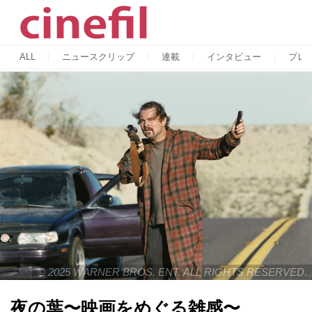
ALL
ニュースクリップ
連載
インタビュー
プレ
© 2025 WARNER BROS. ENT. ALL RIGHTS RESERVED.
夜の葉〜映画をめぐる雑感〜