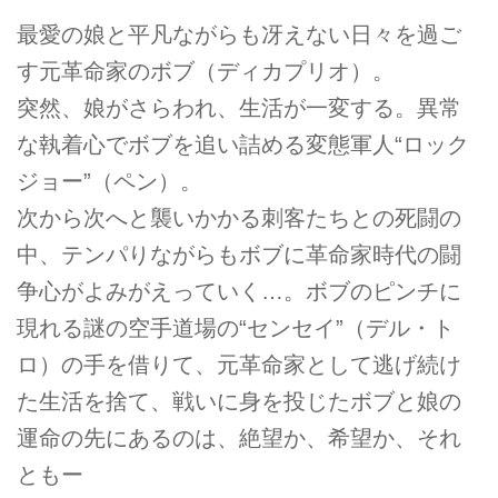
最愛の娘と平凡ながらも冴えない日々を過ご
す元革命家のボブ（ディカプリオ）。
突然、娘がさらわれ、生活が一変する。異常
な執着心でボブを追い詰める変態軍人“ロック
ジョー”（ペン）。
次から次へと襲いかかる刺客たちとの死闘の
中、テンパりながらもボブに革命家時代の闘
争心がよみがえっていく…。ボブのピンチに
現れる謎の空手道場の“センセイ”（デル・ト
ロ）の手を借りて、元革命家として逃げ続け
た生活を捨て、戦いに身を投じたボブと娘の
運命の先にあるのは、絶望か、希望か、それ
ともー