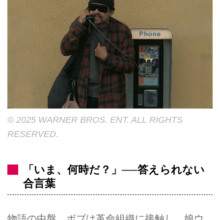
© 2025 WARNER BROS. ENT. ALL RIGHTS
RESERVED.
「いま、何時だ？」──答えられない
合言葉
物語の中盤、ボブは革命組織に接触し、娘ウ