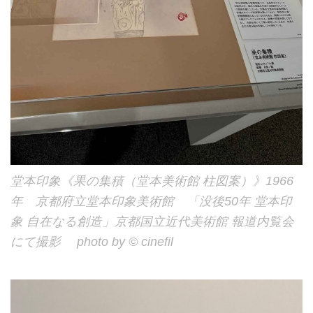
堂本印象《果の集積（堂本美術館 柱図案）》1966
年 京都府立堂本印象美術館 「没後50年 堂本印
象 自在なる創造」京都国立近代美術館 報道内覧会
にて撮影 photo by © cinefil