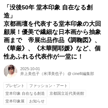
「没後50年 堂本印象 自在なる創
造」
京都画壇を代表する堂本印象の大回
顧展！優美で繊細な日本画から抽象
画まで 帝展出品作品《調鞠図》、
《華厳》、《木華開耶媛》など、個
性あふれる代表作が一堂に！
2025-10-01
井上美也子（米澤美也子）
@
cinefil編集部
プレゼント
ファッション・アート
堂本印象 自在なる創造
京都国立近代美術館
堂本印象展
お知らせ