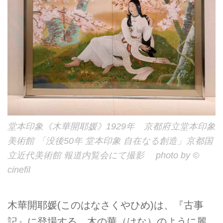
堂本印象《木華開耶媛》1929年 京都府立堂本印象
美術館 「没後50年 堂本印象 自在なる創造」京都国
立近代美術館 報道内覧会にて撮影 photo by ©
cinefil
木華開耶媛(このはなさくやひめ)は、『古事
記』に登場する、木の華（はな）のように麗