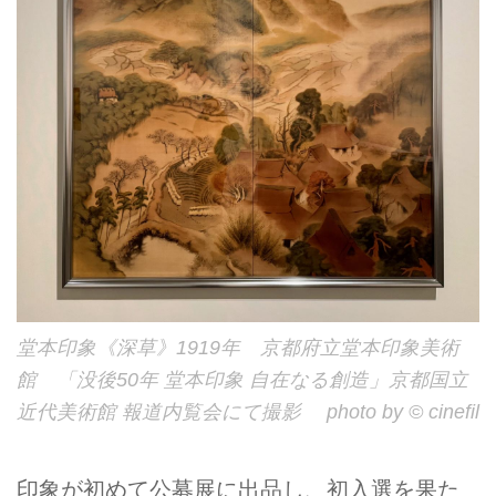
堂本印象《深草》1919年 京都府立堂本印象美術
館 「没後50年 堂本印象 自在なる創造」京都国立
近代美術館 報道内覧会にて撮影 photo by © cinefil
印象が初めて公募展に出品し、初入選を果た