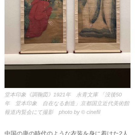
堂本印象《調鞠図》1921年 永青文庫 「没後50
年 堂本印象 自在なる創造」京都国立近代美術館
報道内覧会にて撮影 photo by © cinefil
中国の唐の時代のような衣装を身に着けた2人