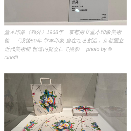
堂本印象《郊外》1968年 京都府立堂本印象美術
館 「没後50年 堂本印象 自在なる創造」京都国立
近代美術館 報道内覧会にて撮影 photo by ©
cinefil