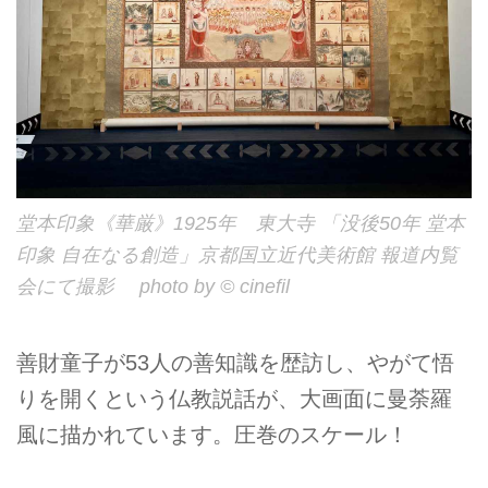
堂本印象《華厳》1925年 東大寺 「没後50年 堂本
印象 自在なる創造」京都国立近代美術館 報道内覧
会にて撮影 photo by © cinefil
善財童子が53人の善知識を歴訪し、やがて悟
りを開くという仏教説話が、大画面に曼荼羅
風に描かれています。圧巻のスケール！