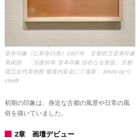
堂本印象《仁和寺の塔》1907年 京都府立堂本印象
美術館 「没後50年 堂本印象 自在なる創造」京都
国立近代美術館 報道内覧会にて撮影 photo by ©
cinefil
初期の印象は、身近な古都の風景や日常の風
俗を描いていました。
2章 画壇デビュー