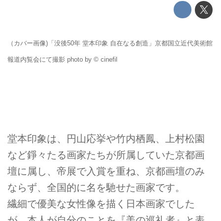
（カバー画像)「没後50年 堂本印象 自在なる創造」京都国立近代美術館
報道内覧会にて撮影 photo by © cinefil
堂本印象は、円山応挙や竹内栖鳳、上村松園
など錚々たる画家たちが所属していた京都画
壇に属し、帝展で入賞を重ね、京都画壇のみ
ならず、全国的に名を馳せた画家です。
繊細で優美な女性像を描く日本画家でした
が、本人が自分のことを『美の巡礼者』と表