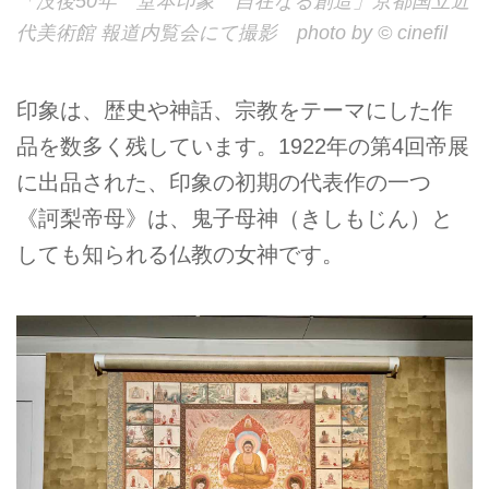
「没後50年 堂本印象 自在なる創造」京都国立近
代美術館 報道内覧会にて撮影 photo by © cinefil
印象は、歴史や神話、宗教をテーマにした作
品を数多く残しています。1922年の第4回帝展
に出品された、印象の初期の代表作の一つ
《訶梨帝母》は、鬼子母神（きしもじん）と
しても知られる仏教の女神です。