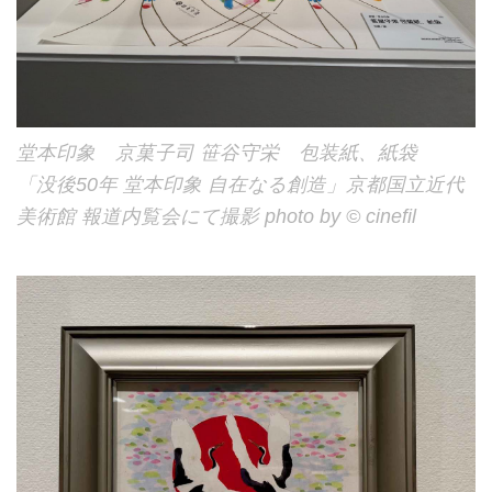
堂本印象 京菓子司 笹谷守栄 包装紙、紙袋
「没後50年 堂本印象 自在なる創造」京都国立近代
美術館 報道内覧会にて撮影 photo by © cinefil