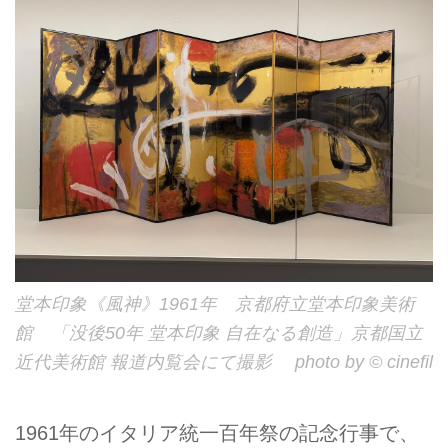
堂本印象《風神》1961年 京都府立堂本印象美術
館 「没後50年 堂本印象 自在なる創造」京都国立
近代美術館 報道内覧会にて撮影 photo by © cinefil
1961年のイタリア統一百年祭の記念行事で、