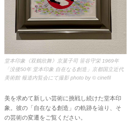
堂本印象《双鶴欣舞》京菓子司 笹谷守栄 1969年
「没後50年 堂本印象 自在なる創造」京都国立近代
美術館 報道内覧会にて撮影 photo by © cinefil
美を求めて新しい芸術に挑戦し続けた堂本印
象。彼の「自在なる創造」の軌跡を辿り、そ
の芸術の変遷をご覧ください。