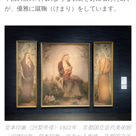
が、優雅に蹴鞠（けまり）をしています。
堂本印象《訶梨帝母》1922年 京都国立近代美術館