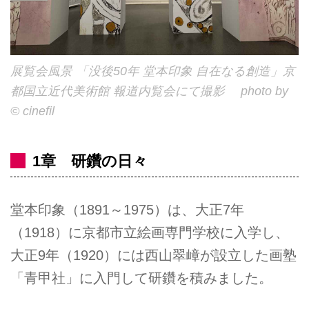
展覧会風景 「没後50年 堂本印象 自在なる創造」京
都国立近代美術館 報道内覧会にて撮影 photo by
© cinefil
1章 研鑽の日々
堂本印象（1891～1975）は、大正7年
（1918）に京都市立絵画専門学校に入学し、
大正9年（1920）には西山翠嶂が設立した画塾
「青甲社」に入門して研鑽を積みました。