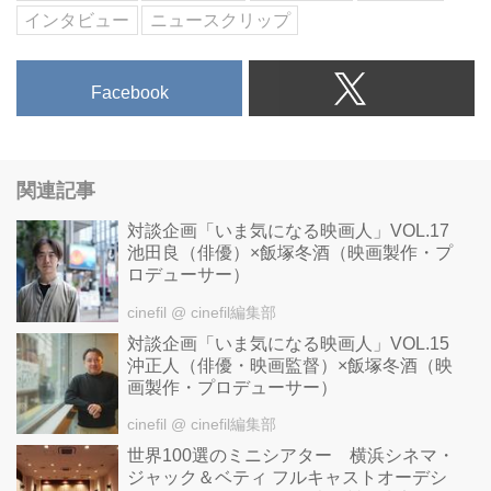
インタビュー
ニュースクリップ
Facebook
関連記事
対談企画「いま気になる映画人」VOL.17
池田良（俳優）×飯塚冬酒（映画製作・プ
ロデューサー）
cinefil
@ cinefil編集部
対談企画「いま気になる映画人」VOL.15
沖正人（俳優・映画監督）×飯塚冬酒（映
画製作・プロデューサー）
cinefil
@ cinefil編集部
世界100選のミニシアター 横浜シネマ・
ジャック＆ベティ フルキャストオーデシ