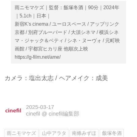
雨ニモマケズ｜監督：飯塚冬酒｜90分｜2024年
｜5.1ch｜日本｜
新宿K's cinema / ユーロスペース / アップリンク
京都 / 別府ブルーバード / 大須シネマ / 横浜シネ
マ・ジャック＆ベティ / シネ・ヌーヴォ / 元町映
画館 / 宇都宮ヒカリ座 他順次上映
https://g-film.net/ame/
カメラ：塩出太志 / ヘアメイク：成美
2025-03-17
cinefil
@
cinefil編集部
雨ニモマケズ
山中アラタ
南條みずほ
飯塚冬酒