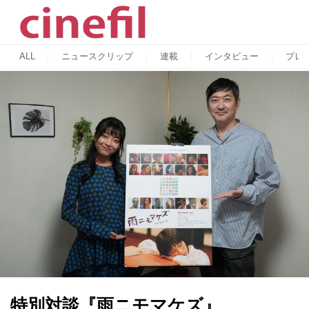
ALL
ニュースクリップ
連載
インタビュー
プレ
特別対談『雨ニモマケズ』