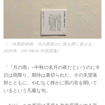
（「河東碧梧桐 月の雨静かに雨を聞く夜かな」
2020年 24×34cm 中国画箋）
「『月の雨』−中秋の名月の夜だというのに今
日は雨降り。期待は裏切られた。その失望落
胆とともに、やむなく静かに雨の音を聞いて
いるという凡庸な句。