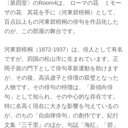
〈第四室〉のRoom4は、 ローマの花 ミモー
ザの花 其花を手に（河東碧梧桐）として、
百点以上もの河東碧梧桐の俳句を作品化した
のが、この部屋の舞台です。
河東碧梧桐（1872-1937）は、俳人として有名
ですが、四国の松山市に生まれています。正
岡子規の門下として俳句革新運動を助けます
が、その後、高浜虚子と俳壇の双璧となった
人物です。その俳句の特徴は、「新傾向俳
句」として知られ、その中心的な存在です。
特に名高く現在に大きな影響を与えているの
が、のちの「自由律俳句」の創作です。紀行
文集『三千里』のほか、句誌「海紅」「碧」