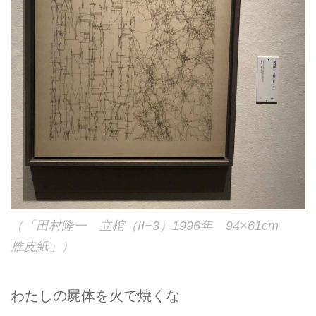
（「田村隆一 立棺（II−3）1996年 94×61cm
雁皮紙」）
わたしの屍体を火で焼くな