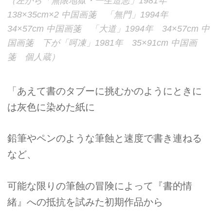
（左から「無限地獄・一生造悪」1981年
138×35cm×2 中国画箋 「無門」1994年
34×57cm 中国画箋 「大道」1994年 34×57cm 中
国画箋 下が「呵凍」1981年 35×91cm 中国画
箋 個人蔵）
「あえて書のタブーに挑むかのようにときに
は灰色に染めた紙に
鉛筆やペンのような筆蝕と速度で書き連ねる
など、
可能な限りの筆蝕の冒険によって『書的情
緒』への抵抗を試みた初期作品から