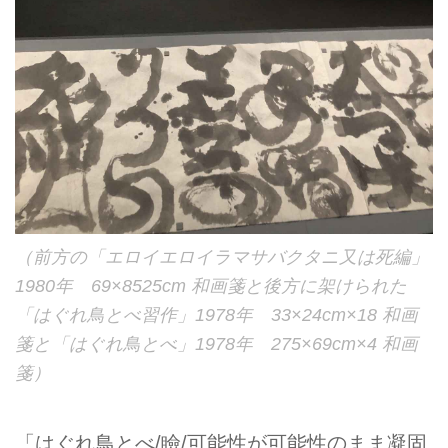
（前方の「エロイエロイラマサバクタニ又は死編」
1980年 69×8525cm 和画箋と後方に架けられた
「はぐれ鳥とべ習作」1978年 33×24cm×18 和画
箋と「はぐれ鳥とべ」1978年 275×69cm×4 和画
箋）
「はぐれ鳥とべ/瞼/可能性が可能性のまま凝固