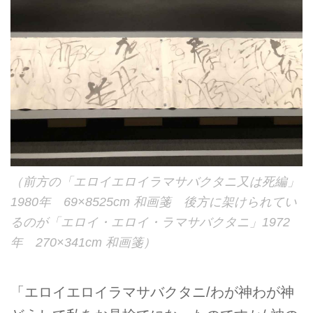
（前方の「エロイエロイラマサバクタニ又は死編」
1980年 69×8525cm 和画箋 後方に架けられてい
るのが「エロイ・エロイ・ラマサバクタニ」1972
年 270×341cm 和画箋）
「エロイエロイラマサバクタニ/わが神わが神