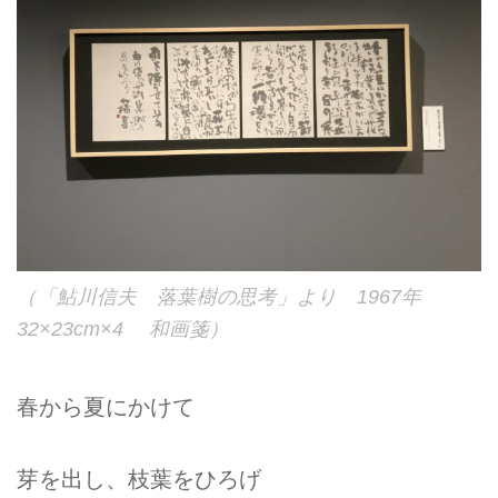
（「鮎川信夫 落葉樹の思考」より 1967年
32×23cm×4 和画箋）
春から夏にかけて
芽を出し、枝葉をひろげ