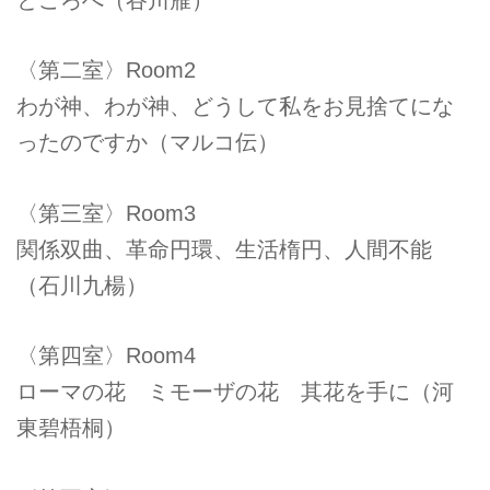
ところへ（谷川雁）
〈第二室〉Room2
わが神、わが神、どうして私をお見捨てにな
ったのですか（マルコ伝）
〈第三室〉Room3
関係双曲、革命円環、生活楕円、人間不能
（石川九楊）
〈第四室〉Room4
ローマの花 ミモーザの花 其花を手に（河
東碧梧桐）