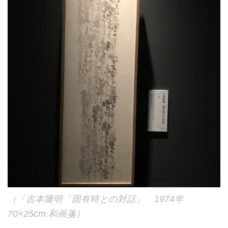
（「吉本隆明「固有時との対話」 1974年
70×25cm 和画箋）