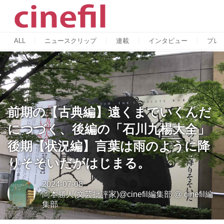
ALL
ニュースクリップ
連載
インタビュー
プレ
前期の【古典編】遠くまでいくんだ
につづく、後編の「石川九楊大全」
後期【状況編】言葉は雨のように降
りそそいだがはじまる。
2024-07-08
岡本勝人(文芸批評家)@cinefil編集部
@
cinefil編
集部