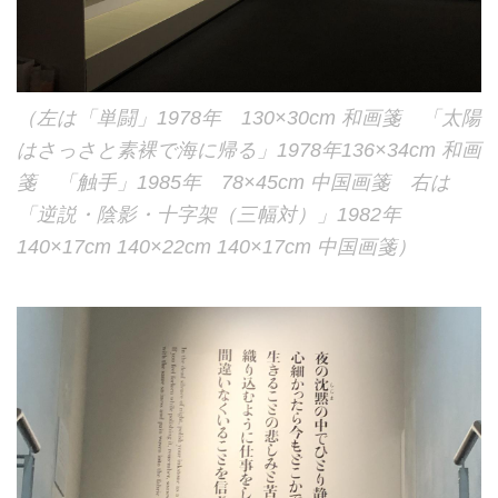
（左は「単闘」1978年 130×30cm 和画箋 「太陽
はさっさと素裸で海に帰る」1978年136×34cm 和画
箋 「触手」1985年 78×45cm 中国画箋 右は
「逆説・陰影・十字架（三幅対）」1982年
140×17cm 140×22cm 140×17cm 中国画箋）