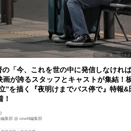
©2022「夜が明ける
督の「今、これを世の中に発信しなけれ
映画が誇るスタッフとキャストが集結！
孤立"を描く『夜明けまでバス停で』特報&
着！
0
ル編集部
@
cinefil編集部