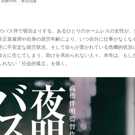
高橋伴明
板谷由夏
ヶ谷のバス停で寝泊まりする、あるひとりのホームレスの女性が
非正規雇用や自身の就労年齢により、いつ自分に仕事がなくな
更に不安定な就労状況。そして自らが置かれている危機的状況
ゆえに生じてしまう、助けを求められない人々。本作は、もし
しれない「社会的孤立」を描く。