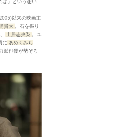
れば」という想い
05)以来の映画主
浦貴大
。石を振り
、
土居志央梨
。ユ
員に
あめくみち
力派俳優が勢ぞろ