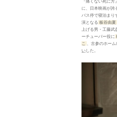
『痛くない死に方
に、日本映画が誇
バス停で寝泊まりす
演となる
板谷由夏
上げる男・工藤武
ーチューバー役に
こ
、古参のホーム
い
した。