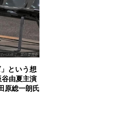
までバス停で」製作委員会
ば」という想
板谷由夏主演
田原総一朗氏