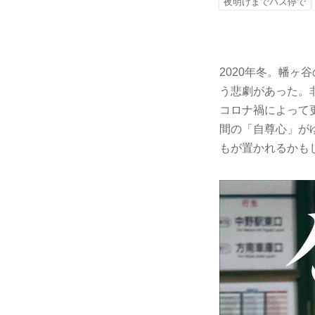
夜明けまでバス停で
2020年冬。幡
う悲劇があった。
コロナ禍によって
間の「自尊心」が
もが置かれるかも