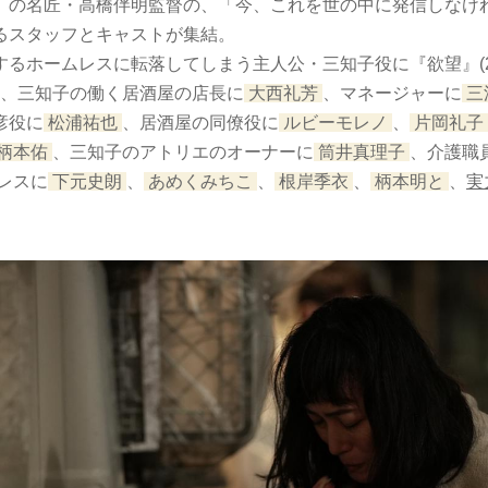
』の名匠・高橋伴明監督の、「今、これを世の中に発信しなけ
るスタッフとキャストが集結。
るホームレスに転落してしまう主人公・三知子役に『欲望』(20
、三知子の働く居酒屋の店長に
大西礼芳
、マネージャーに
三
彦役に
松浦祐也
、居酒屋の同僚役に
ルビーモレノ
、
片岡礼子
柄本佑
、三知子のアトリエのオーナーに
筒井真理子
、介護職
レスに
下元史朗
、
あめくみちこ
、
根岸季衣
、
柄本明と
、
実