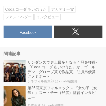
TOHOシネマズ日比谷他全国公開
Coda コーダ あいのうた
アカデミー賞
シアン・へダー
インタビュー
Facebook
関連記事
サンダンスで史上最多となる４冠を獲得-
『Coda コーダ あいのうた』が、ゴール
デン・グローブ賞で作品賞、助演男優賞
にノミネート！
シネフィル編集部
@ cinefil編集部
第26回東京フィルメックス 『女の子（女
孩）』スー・チー（舒淇）監督インタビ
ュー
野本幸孝
@ cinefil編集部