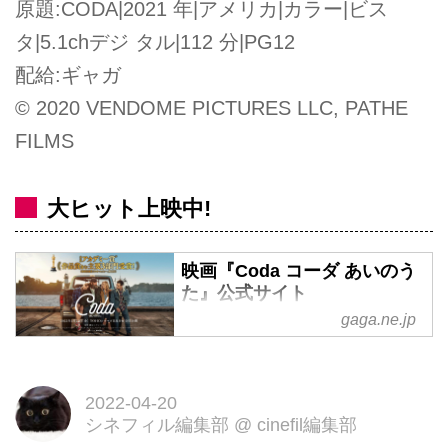
原題:CODA|2021 年|アメリカ|カラー|ビス
タ|5.1chデジ タル|112 分|PG12
配給:ギャガ
© 2020 VENDOME PICTURES LLC, PATHE
FILMS
大ヒット上映中!
映画『Coda コーダ あいのう
た』公式サイト
gaga.ne.jp
家族の中でたった一人健聴者であ
る少女は「歌うこと」を夢みた。
聴こえない耳に届く最高にイカし
2022-04-20
た歌声が、今日、世界の色を塗り
シネフィル編集部
@
cinefil編集部
替える。 2022年1月21日[金]