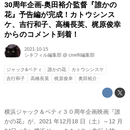
30周年企画-奥田裕介監督『誰かの
花』予告編が完成！カトウシンス
ケ、吉行和子、高橋長英、梶原俊幸
からのコメント到着！
2021-10-15
シネフィル編集部
@
cinefil編集部
ジャック&ベティ
誰かの花
カトウシンスケ
吉行和子
高橋長英
梶原俊幸
奥田裕介
横浜ジャック＆ベティ３０周年企画映画『誰
かの花』が、2021 年12月18 日（土）～12 月