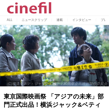
ALL
ニュースクリップ
連載
インタビュー
プレ
（C)横浜シネマ・ジャック＆ベティ30周年企画映画製作委員会
東京国際映画祭 「アジアの未来」部
門正式出品！横浜ジャック&ベティ