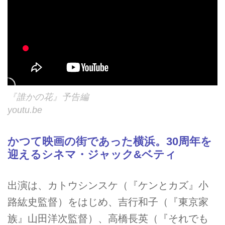
『誰かの花』予告編
youtu.be
かつて映画の街であった横浜。30周年を
迎えるシネマ・ジャック&ベティ
出演は、カトウシンスケ（『ケンとカズ』⼩
路紘史監督）をはじめ、吉⾏和⼦（『東京家
族』⼭⽥洋次監督）、⾼橋⻑英（『それでも