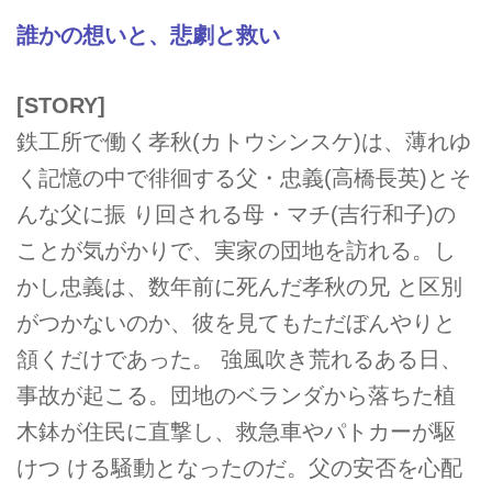
誰かの想いと、悲劇と救い
[STORY]
鉄工所で働く孝秋(カトウシンスケ)は、薄れゆ
く記憶の中で徘徊する父・忠義(高橋長英)とそ
んな父に振 り回される母・マチ(吉行和子)の
ことが気がかりで、実家の団地を訪れる。し
かし忠義は、数年前に死んだ孝秋の兄 と区別
がつかないのか、彼を見てもただぼんやりと
頷くだけであった。 強風吹き荒れるある日、
事故が起こる。団地のベランダから落ちた植
木鉢が住民に直撃し、救急車やパトカーが駆
けつ ける騒動となったのだ。父の安否を心配