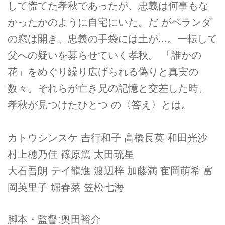
して慌てた孝秋であったが、忠義は何事もな
かったかのように自宅にいた。だ がベランダ
の窓は開き、忠義の手袋には土が...。一転して
父への疑いを募らせていく孝秋。 「誰かの
花」をめぐり繰り広げられる偽りと真実の
数々。それらが亡き兄の記憶と交差した時、
孝秋が見つけたひとつ の〈答え〉とは。
カトウシンスケ 吉行和子 高橋長英 和田光沙
村上穂乃佳 篠原篤 太田琉星
大石吾朗 テイ龍進 渡辺梓 加藤満 寉岡萌希 富
岡英里子 堀春菜 笠松七海
脚本・監督:奥田裕介