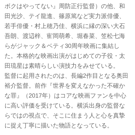
ボクはやってない』周防正⾏監督）の他、和
⽥光沙、テイ⿓進、篠原篤など実⼒派俳優、
若⼿俳優・村上穂乃佳、横浜に縁の深い⼤⽯
吾朗、渡辺梓、寉岡萌希、堀春菜、笠松七海
らがジャック＆ベティ30周年映画に集結し
た。本格的な映画出演がはじめての⼦役・太
⽥琉星は素晴らしい演技⼒をみせている。
監督に起用されたのは、長編2作目となる奥田
裕介監督。前作『世界を変えなかった不確か
な罪』（2017年）はコアな映画ファンを中心
に高い評価を受けている。横浜出身の監督な
らではの視点で、そこに住まう人と心を真摯
に捉え丁寧に描いた物語となっている。