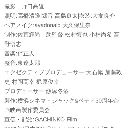
撮影 野口高遠
照明:高橋清隆|録音:高島良太|衣装:大友良介
ヘアメイク:ayadonald 大久保里奈
制作:佐直輝尚 助監督:松村慎也 小林尚希 高
野悟志
音楽:伴正人
整音:東遼太郎
エクゼクティブプロデューサー:大石暢 加藤敦
史 村岡高幸 梶原俊幸
プロデューサー:飯塚冬酒
製作:横浜シネマ・ジャック&ベティ30周年企
画映画製作委員会
宣伝・配給:GACHINKO Film