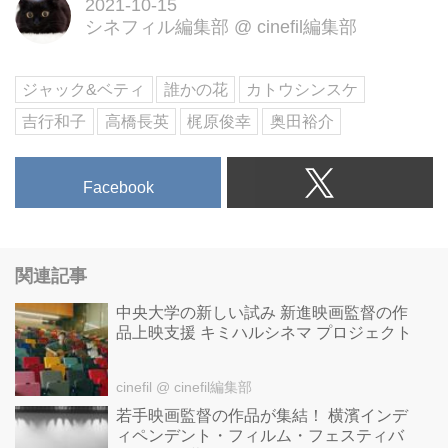
2021-10-15
シネフィル編集部
@
cinefil編集部
ジャック&ベティ
誰かの花
カトウシンスケ
吉行和子
高橋長英
梶原俊幸
奥田裕介
Facebook
関連記事
中央大学の新しい試み 新進映画監督の作
品上映支援 キミハルシネマ プロジェクト
cinefil
@ cinefil編集部
若手映画監督の作品が集結！ 横濱インデ
ィペンデント・フィルム・フェスティバ