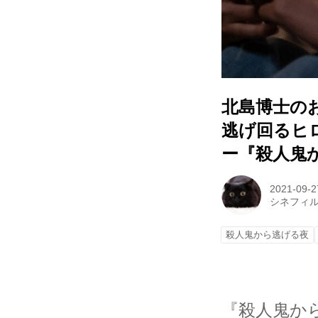
北島博士のお
逃げ回るヒ
ー『殺人鬼
2021-09-2
シネフィ
殺人鬼から逃げる夜
『殺人鬼か