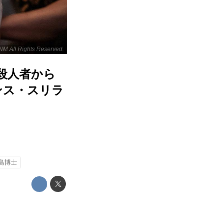
M All Rights Reserved.
な殺人者から
ンス・スリラ
島博士