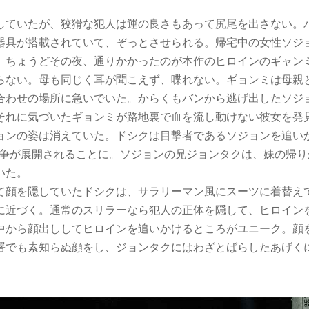
ていたが、狡猾な犯人は運の良さもあって尻尾を出さない。
器具が搭載されていて、ぞっとさせられる。帰宅中の女性ソジ
、ちょうどその夜、通りかかったのが本作のヒロインのギャン
らない。母も同じく耳が聞こえず、喋れない。ギョンミは母親
合わせの場所に急いでいた。からくもバンから逃げ出したソジ
それに気づいたギョンミが路地裏で血を流し動けない彼女を発
ョンの姿は消えていた。ドシクは目撃者であるソジョンを追いか
競争が展開されることに。ソジョンの兄ジョンタクは、妹の帰り
いた。
顔を隠していたドシクは、サラリーマン風にスーツに着替え
に近づく。通常のスリラーなら犯人の正体を隠して、ヒロイン
中から顔出ししてヒロインを追いかけるところがユニーク。顔
署でも素知らぬ顔をし、ジョンタクにはわざとばらしたあげく