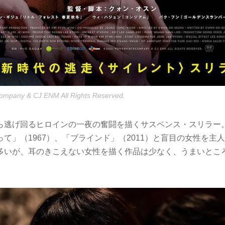
mpany & CJ ENM All Rights Reserved.
逃げ回るヒロインの一夜の奮闘を描くサスペンス・スリラー
て」（1967）、「ブラインド」（2011）と盲目の女性を主
多いが、耳のきこえない女性を描く作品は少なく、うまいとこ