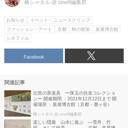
椿シャタル
@
cinefil編集部
お知らせ
イベント
ニュースクリップ
ファッション・アート
京都
秋の散策
泉屋博古館
シネフィル
Facebook
関連記事
伝世の茶道具 ー珠玉の住友コレクショ
ンー 開催期間 ：2021年12月12日まで 開
催場所 ：泉屋博古館（京都・鹿ヶ谷）
椿シャタル
@ cinefil編集部
楽しい隠遁 山水に遊ぶ ―雪舟、竹
田、そして鉄斎― 京都 泉屋博