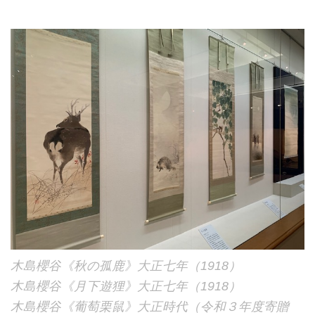
木島櫻谷《秋の孤鹿》大正七年（1918）
木島櫻谷《月下遊狸》大正七年（1918）
木島櫻谷《葡萄栗鼠》大正時代（令和３年度寄贈