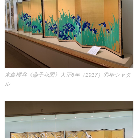
木島櫻谷《燕子花図》大正6年（1917）Ⓒ椿シャタ
ル