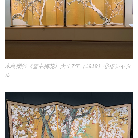
木島櫻谷《雪中梅花》大正7年（1918）Ⓒ椿シャタ
ル