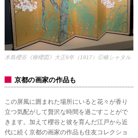
木島櫻谷《柳櫻図》大正6年（1917）Ⓒ椿シャタル
京都の画家の作品も
この屏風に囲まれた場所にいると花々が香り
立つ気配がして贅沢な時間を過ごすことがで
きます。加えて櫻谷と彼を育んだ江戸から近
代に続く京都の画家の作品も住友コレクショ