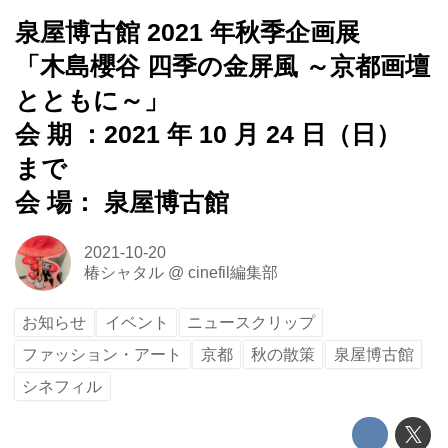
泉屋博古館 2021 年秋季企画展
「木島櫻谷 四季の金屏風 ～京都画壇
とともに～」
会 期 ：2021 年 10 月 24 日（日）
まで
会 場： 泉屋博古館
2021-10-20
椿シャタル
@
cinefil編集部
お知らせ
イベント
ニュースクリップ
ファッション・アート
京都
秋の散策
泉屋博古館
シネフィル