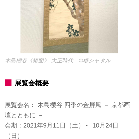
木島櫻谷《椿図》 大正時代 ©️椿シャタル
展覧会概要
展覧会名： 木島櫻谷 四季の金屏風 － 京都画
壇とともに －
会期：2021年9月11日（土）～ 10月24日
（日）