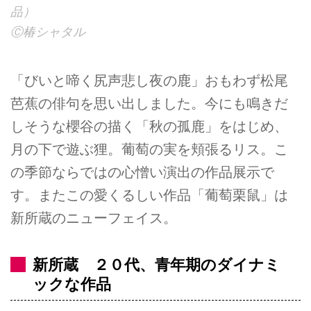
品）
Ⓒ椿シャタル
「びいと啼く尻声悲し夜の鹿」おもわず松尾
芭蕉の俳句を思い出しました。今にも鳴きだ
しそうな櫻谷の描く「秋の孤鹿」をはじめ、
月の下で遊ぶ狸。葡萄の実を頬張るリス。こ
の季節ならではの心憎い演出の作品展示で
す。またこの愛くるしい作品「葡萄栗鼠」は
新所蔵のニューフェイス。
新所蔵 ２０代、青年期のダイナミ
ックな作品