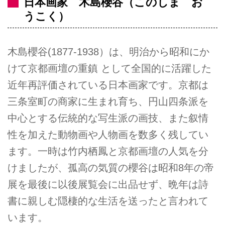
日本画家 木島櫻谷（このしま お
うこく）
木島櫻谷(1877-1938）は、明治から昭和にか
けて京都画壇の重鎮 として全国的に活躍した
近年再評価されている日本画家です。京都は
三条室町の商家に生まれ育ち、円山四条派を
中心とする伝統的な写生派の画技、また叙情
性を加えた動物画や人物画を数多く残してい
ます。一時は竹内栖鳳と京都画壇の人気を分
けましたが、孤高の気質の櫻谷は昭和8年の帝
展を最後に以後展覧会に出品せず、晩年は詩
書に親しむ隠棲的な生活を送ったと言われて
います。