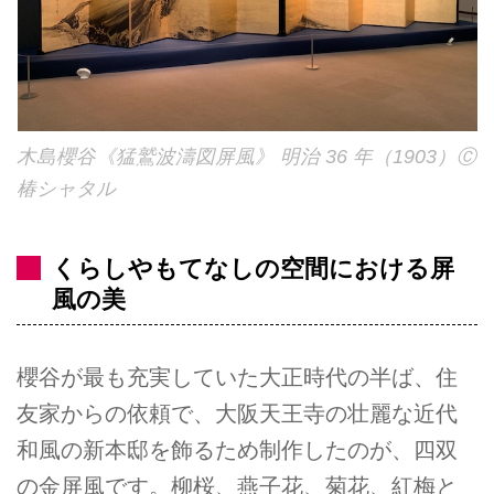
木島櫻谷《猛鷲波濤図屏風》 明治 36 年（1903）Ⓒ
椿シャタル
くらしやもてなしの空間における屏
風の美
櫻谷が最も充実していた大正時代の半ば、住
友家からの依頼で、大阪天王寺の壮麗な近代
和風の新本邸を飾るため制作したのが、四双
の金屏風です。柳桜、燕子花、菊花、紅梅と