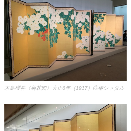
木島櫻谷《菊花図》大正6年（1917）Ⓒ椿シャタル