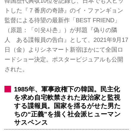
韓国歴代興収10位を記録し、日本でも大ヒッ
トした『７番房の奇跡』のイ・ファンギョン
監督による待望の最新作「BEST FRIEND」
（原題：「이웃사촌」）が邦題『偽りの隣
人 ある諜報員の告白』として、2021年9月17
日（金）よりシネマート新宿ほかにて全国ロ
ードショー決定。ポスタービジュアルも公開
された。
1985年、軍事政権下の韓国。民主化
を求め自宅軟禁された政治家と監視
する諜報員。国家を揺るがせた男た
ちの“正義”を描く社会派ヒューマン
サスペンス