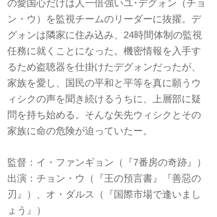
の愛国心だけは人一倍強いユ･デグォン（チョ
ン・ウ）を監視チームのリーダーに抜擢。デ
グォンは隣家に住み込み、24時間体制の監視
任務に就くことになった。機密情報を入手す
るため盗聴器を仕掛けたデグォンだったが、
家族を愛し、国民の平和と平等を真に願うウ
ィシクの声を聞き続けるうちに、上層部に疑
問を持ち始める。そんな矢先ウィシクとその
家族に命の危険が迫っていたー。
監督：イ・ファンギョン（『7番房の奇跡』）
出演：チョン・ウ（『王の預言書』『善惡の
刃』）、オ・ダルス（『国際市場で逢いまし
ょう』）