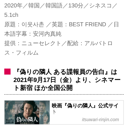
2020年／韓国／韓国語／130分／シネスコ／
5.1ch
原題：이웃사촌 ／英題：BEST FRIEND ／日
本語字幕：安河内真純
提供：ニューセレクト／配給：アルバトロ
ス・フィルム
『偽りの隣人 ある諜報員の告白』は
2021年9月17日（金）より、シネマー
ト新宿 ほか全国公開
映画『偽りの隣人』公式サイ
ト
itsuwari-rinjin.com
韓国初登場1位！『7番房の奇跡』