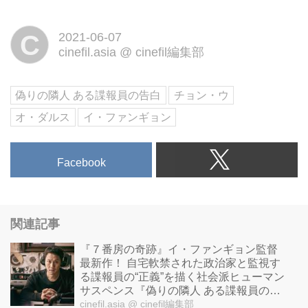
監督最新作！1985年、軍事政権
下の韓国。民主化を求め自宅軟禁
C
2021-06-07
された政治家と監視する諜報員
cinefil.asia
@
cinefil編集部
国家を揺るがせた男たちの”正
義”を描く社会派ヒューマンサス
ペンス 9月17日（金）よりシネ
偽りの隣人 ある諜報員の告白
チョン・ウ
マート新宿ほか全国公開！
オ・ダルス
イ・ファンギョン
Facebook
関連記事
『７番房の奇跡』イ・ファンギョン監督
最新作！ 自宅軟禁された政治家と監視す
る諜報員の“正義”を描く社会派ヒューマン
サスペンス『偽りの隣人 ある諜報員の告
白』予告編＆場面写真公開
cinefil.asia
@ cinefil編集部