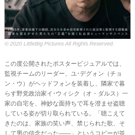
© 2020 LittleBig Pictures All Rights Reserved.
この度公開されたポスタービジュアルでは、
監視チームのリーダー、ユ･デグォン（チョ
ン・ウ）がヘッドフォンを装着し、隣家で暮
らす野党政治家イ･ウィシク（オ・ダルス）一
家の自宅を、神妙な面持ちで耳を澄ませ盗聴
している姿が切り取られている。「聴こえて
きたのは、家族の笑い声、禁じられた歌、そ
して男の信念だった――」というコピーが並