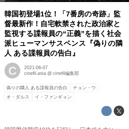
韓国初登場1位！「7番房の奇跡」監
督最新作！自宅軟禁された政治家と
監視する諜報員の“正義”を描く社会
派ヒューマンサスペンス『偽りの隣
人 ある諜報員の告白』
C
2021-06-07
cinefil.asia
@
cinefil編集部
偽りの隣人 ある諜報員の告白
チョン・ウ
オ・ダルス
イ・ファンギョン