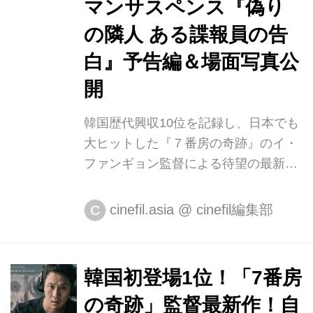
マンサスペンス『偽り
の隣人 ある諜報員の告
白』予告編＆場面写真公
開
韓国歴代興収10位を記録し、日本でも
大ヒットした『７番房の奇跡』のイ・
ファンギョン監督による待望の最新作
『偽りの隣人 ある諜報員の告白』
2021年9月17日（金）より、シネマー
cinefil.asia
@
cinefil編集部
C
ト新宿ほかにて全国ロードショー。こ
の度、本作の予告編と場面写真が公開
された。 1985年、軍事政権下の韓
韓国初登場1位！「7番房
国。民主化を求め自宅軟禁された政治
の奇跡」監督最新作！自
家と監視する諜報員。国家を揺るがせ