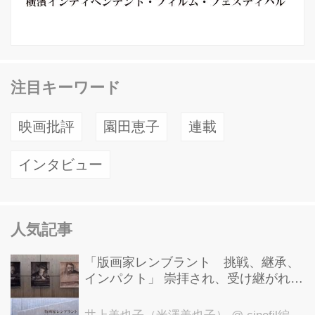
注目キーワード
映画批評
園田恵子
連載
インタビュー
人気記事
「版画家レンブラント 挑戦、継承、
インパクト」 崇拝され、受け継がれ、
後世に影響を与えた版画技法！ 国立西
洋美術館にて9月23日まで開催中！