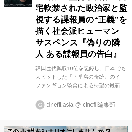
た男たちの“正義”を描く社会派ヒュー
宅軟禁された政治家と監
マンサスペンス 1985年、国家による
視する諜報員の“正義”を
弾圧が激しさを増す中、次期大統領選
描く社会派ヒューマン
に出馬するため帰国した野党政治家
イ･ウィシク（オ・ダルス）は空港に
サスペンス『偽りの隣
到着するなり国家安全政策部により逮
人 ある諜報員の告白』
捕され、自宅軟禁を余儀なくされた。
諜報...
韓国歴代興収10位を記録し、日本でも
大ヒットした『７番房の奇跡』のイ・
ファンギョン監督による待望の最新作
「BEST FRIEND」（原題：「이웃사
촌」）が邦題『偽りの隣人 ある諜報員
cinefil.asia
@
cinefil編集部
C
の告白』として、2021年9月17日
（金）よりシネマート新宿ほかにて全
国ロードショー決定。ポスタービジュ