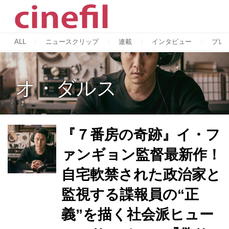
ALL
ニュースクリップ
連載
インタビュー
プレ
オ・ダルス
『７番房の奇跡』イ・フ
ァンギョン監督最新作！
自宅軟禁された政治家と
監視する諜報員の“正
義”を描く社会派ヒュー