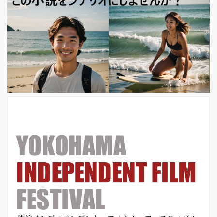
アルも公開された。 1985年、軍事政
権下の韓国。民主化を求め自宅軟禁さ
れた政治家と監視する諜報員。国家を
揺るがせた男たちの“正義”を描く社会
派ヒューマンサスペンス 1985年、国
家による弾圧が激しさを増す中、次期
大統領選に出馬するため帰国した野党
政治家イ･ウィシク（オ・ダルス）は
空港に到着するなり国家安全...