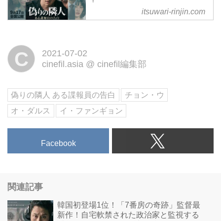
itsuwari-rinjin.com
韓国初登場1位！『7番房の奇跡』
監督最新作！1985年、軍事政権
下の韓国。民主化を求め自宅軟禁
C
2021-07-02
された政治家と監視する諜報員
cinefil.asia
@
cinefil編集部
国家を揺るがせた男たちの”正
義”を描く社会派ヒューマンサス
ペンス 9月17日（金）よりシネ
偽りの隣人 ある諜報員の告白
チョン・ウ
マート新宿ほか全国公開！
オ・ダルス
イ・ファンギョン
Facebook
関連記事
韓国初登場1位！「7番房の奇跡」監督最
新作！自宅軟禁された政治家と監視する