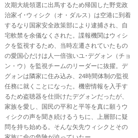
次期大統領選に出馬するため帰国した野党政
治家イ･ウィシク（オ・ダルス）は空港に到着
するなり国家安全政策部により逮捕され、自
宅軟禁を余儀なくされた。諜報機関はウィシ
クを監視するため、当時左遷されていたもの
の愛国心だけは人一倍強いユ･デグォン（チョ
ン・ウ）を監視チームのリーダーに抜擢。デ
グォンは隣家に住み込み、24時間体制の監視
任務に就くことになった。機密情報を入手す
るため盗聴器を仕掛けたデグォンだったが、
家族を愛し、国民の平和と平等を真に願うウ
ィシクの声を聞き続けるうちに、上層部に疑
問を持ち始める。そんな矢先ウィシクとその
家族に命の危険が迫っていたー。