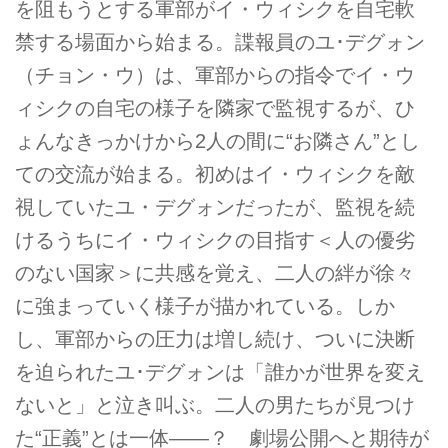
を阻もうとする軍部がイ・ウィシクを自宅軟
禁する場面から始まる。諜報員のユ･デグォン
（チョン・ウ）は、軍部からの指令でイ・ウ
ィシクの自宅の様子を隣家で監視するが、ひ
ょんなきっかけから2人の間に“お隣さん”とし
ての交流が始まる。初めはイ・ウィシクを敵
視していたユ・デグォンだったが、監視を続
けるうちにイ・ウィシクの目指す＜人の優劣
のない国家＞に共感を覚え、二人の絆が徐々
に強まっていく様子が描かれている。しか
し、軍部からの圧力は増し続け、ついに決断
を迫られたユ･デグォンは「誰かが世界を変え
ないと」と泣き叫ぶ。二人の男たちが見つけ
た“正義”とは一体――？ 劇場公開へと期待が