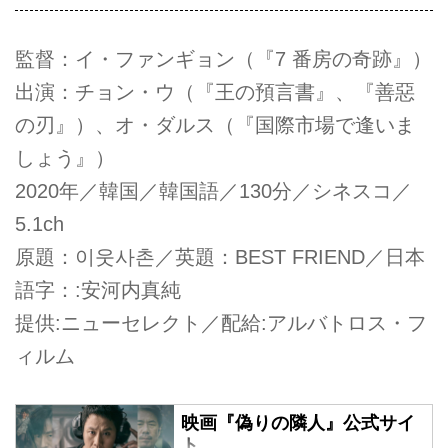
監督：イ・ファンギョン（『7 番房の奇跡』）
出演：チョン・ウ（『王の預言書』、『善惡
の刃』）、オ・ダルス（『国際市場で逢いま
しょう』）
2020年／韓国／韓国語／130分／シネスコ／
5.1ch
原題：이웃사촌／英題：BEST FRIEND／日本
語字：:安河内真純
提供:ニューセレクト／配給:アルバトロス・フ
ィルム
映画『偽りの隣人』公式サイ
ト