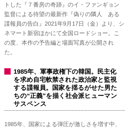
トした『７番房の奇跡』のイ・ファンギョン
監督による待望の最新作『偽りの隣人 ある
諜報員の告白』2021年9月17日（金）より、シ
ネマート新宿ほかにて全国ロードショー。こ
の度、本作の予告編と場面写真が公開され
た。
1985年、軍事政権下の韓国。民主化
を求め自宅軟禁された政治家と監視
する諜報員。国家を揺るがせた男た
ちの“正義”を描く社会派ヒューマン
サスペンス
1985年、国家による弾圧が激しさを増す中、