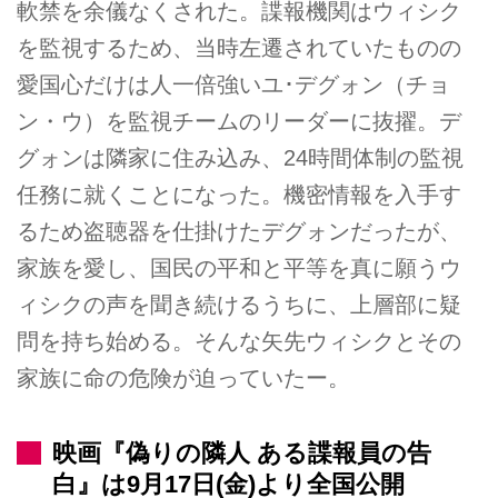
軟禁を余儀なくされた。諜報機関はウィシク
を監視するため、当時左遷されていたものの
愛国心だけは人一倍強いユ･デグォン（チョ
ン・ウ）を監視チームのリーダーに抜擢。デ
グォンは隣家に住み込み、24時間体制の監視
任務に就くことになった。機密情報を入手す
るため盗聴器を仕掛けたデグォンだったが、
家族を愛し、国民の平和と平等を真に願うウ
ィシクの声を聞き続けるうちに、上層部に疑
問を持ち始める。そんな矢先ウィシクとその
家族に命の危険が迫っていたー。
映画『偽りの隣人 ある諜報員の告
白』は9月17日(金)より全国公開