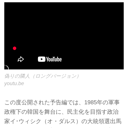
偽りの隣人（ロングバージョン）
youtu.be
この度公開された予告編では、1985年の軍事
政権下の韓国を舞台に、民主化を目指す政治
家イ･ウィシク（オ・ダルス）の大統領選出馬