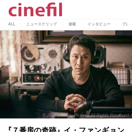
ALL
ニュースクリップ
連載
インタビュー
プレ
© 2020 LittleBig Pictures All Rights Reserved.
『７番房の奇跡』イ・ファンギョン