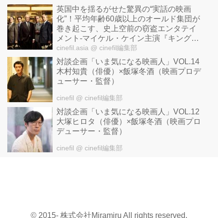
英国中を揺るがせた驚異の“実話の映画
化”！平均年齢60歳以上のオールド集団が
巻き起こす、史上空前の窃盗エンタテイ
メント-マイケル・ケイン主演『キング・
オブ・シーヴズ』
cinefil.asia
@ cinefil編集部
対談企画「いま気になる映画人」VOL.14
木村知貴（俳優）×飯塚冬酒（映画プロデ
ューサー・監督）
cinefil
@ cinefil編集部
対談企画「いま気になる映画人」VOL.12
大塚ヒロタ（俳優）×飯塚冬酒（映画プロ
デューサー・監督）
cinefil
@ cinefil編集部
© 2015- 株式会社Miramiru All rights reserved.