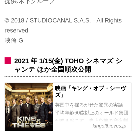
提供:木下グループ
© 2018 / STUDIOCANAL S.A.S. - All Rights
reserved
映倫 G
2021 年 1/15(金) TOHO シネマズ シ
ャンテ ほか全国順次公開
映画「キング・オブ・シーヴ
ズ」
英国中を揺るがせた驚異の実話
平均年齢60歳以上のオールド集団
が巻き起こす、史上空前の窃盗劇
kingofthieves.jp
／原題『King of thieves』