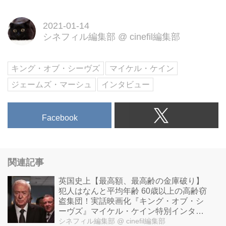
2021-01-14
シネフィル編集部
@
cinefil編集部
キング・オブ・シーヴズ
マイケル・ケイン
ジェームズ・マーシュ
インタビュー
Facebook
関連記事
英国史上【最高額、最高齢の金庫破り】
犯人はなんと平均年齢 60歳以上の高齢窃
盗集団！実話映画化『キング・オブ・シ
ーヴズ』マイケル・ケイン特別インタビ
ュー映像到着！
シネフィル編集部
@ cinefil編集部