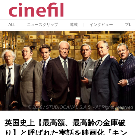
ALL
ニュースクリップ
連載
インタビュー
プレ
© 2018 / STUDIOCANAL S.A.S. - All Rights reserved
英国史上【最高額、最高齢の金庫破
り】と呼ばれた実話を映画化『キン