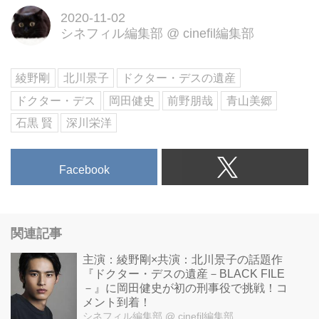
FILE―』公式サイト。綾野剛×北
2020-11-02
シネフィル編集部
@
cinefil編集部
川景子共演！警視庁No.1コンビが
【安楽死】を手口にする猟奇的な
連続殺人犯ドクター・デスの謎に
綾野剛
北川景子
ドクター・デスの遺産
挑む！
ドクター・デス
岡田健史
前野朋哉
青山美郷
石黒 賢
深川栄洋
Facebook
関連記事
主演：綾野剛×共演：北川景子の話題作
『ドクター・デスの遺産－BLACK FILE
－』に岡田健史が初の刑事役で挑戦！コ
メント到着！
シネフィル編集部
@ cinefil編集部