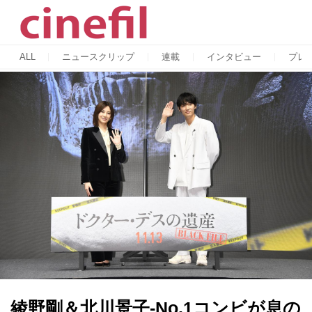
ALL
ニュースクリップ
連載
インタビュー
プレ
綾野剛＆北川景子-No.1コンビが息の