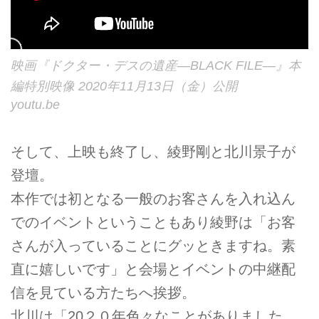
映画『ドクター・デスの遺産―BLACK FILE―』本
編特別映像 2020年11月13日（金）公開
youtu.be
そして、上映も終了し、綾野剛と北川景子が
登壇。
本作では初となる一般のお客さんを入れ込ん
でのイベントということもあり綾野は「お客
さんが入っていることにグッときますね。素
直に嬉しいです」と会場とイベントの中継配
信を見ている方たちへ挨拶。
北川は「20２０年色々なことがありました