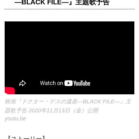
―BLACK FILE―』主題歌予告
映画『ドクター・デスの遺産―BLACK FILE―』主
題歌予告 2020年11月13日（金）公開
youtu.be
【ストーリー】