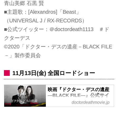
青山美郷 石黒 賢
■主題歌：[Alexandros]「Beast」
（UNIVERSAL J / RX-RECORDS）
■公式ツイッター：＠doctordeath1113 ＃ド
クターデス
©2020「ドクター・デスの遺産－BLACK FILE
－」製作委員会
11月13日(金) 全国ロードショー
映画『ドクター・デスの遺産
―BLACK FILE―』公式サイ
ト。11月13日（金）全国公開
doctordeathmovie.jp
11月13日（金）全国公開『ドク
ター・デスの遺産―BLACK