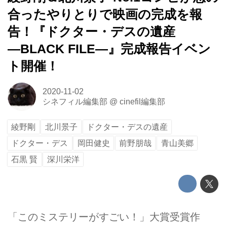
合ったやりとりで映画の完成を報
告！『ドクター・デスの遺産
―BLACK FILE―』完成報告イベン
ト開催！
2020-11-02
シネフィル編集部
@
cinefil編集部
綾野剛
北川景子
ドクター・デスの遺産
ドクター・デス
岡田健史
前野朋哉
青山美郷
石黒 賢
深川栄洋
「このミステリーがすごい！」大賞受賞作