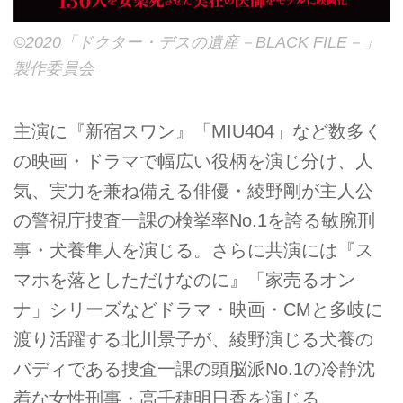
©2020「ドクター・デスの遺産－BLACK FILE－」
製作委員会
主演に『新宿スワン』「MIU404」など数多く
の映画・ドラマで幅広い役柄を演じ分け、人
気、実力を兼ね備える俳優・綾野剛が主人公
の警視庁捜査一課の検挙率No.1を誇る敏腕刑
事・犬養隼人を演じる。さらに共演には『ス
マホを落としただけなのに』「家売るオン
ナ」シリーズなどドラマ・映画・CMと多岐に
渡り活躍する北川景子が、綾野演じる犬養の
バディである捜査一課の頭脳派No.1の冷静沈
着な女性刑事・高千穂明日香を演じる。