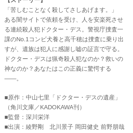
「苦しむことなく殺してさしあげます。」
ある闇サイトで依頼を受け、人を安楽死させ
る連続殺人犯ドクター・デス。警視庁捜査一
課のNo.1コンビ犬養と高千穂は捜査に乗り出
すが、遺族は犯人に感謝し嘘の証言で守る。
ドクター・デスは猟奇殺人犯なのか？救いの
神なのか？あなたはこの正義に驚愕する
――。
■原作：中山七里「ドクター・デスの遺産」
（角川文庫／KADOKAWA刊）
■監督：深川栄洋
■出演：綾野剛 北川景子 岡田健史 前野朋哉