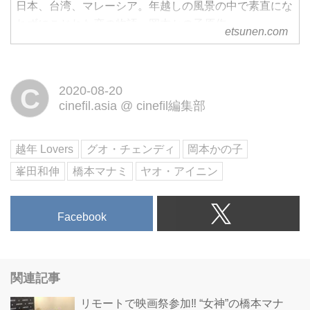
日本、台湾、マレーシア。年越しの風景の中で素直にな
れずにこじれた恋の物語。岡本かの子原作。
etsunen.com
C
2020-08-20
cinefil.asia
@
cinefil編集部
越年 Lovers
グオ・チェンディ
岡本かの子
峯田和伸
橋本マナミ
ヤオ・アイニン
Facebook
関連記事
リモートで映画祭参加‼ “女神”の橋本マナ