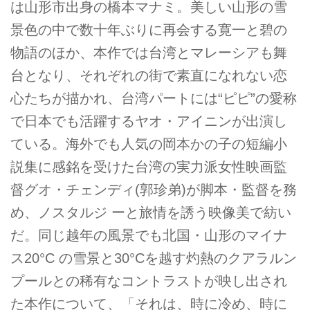
は山形市出身の橋本マナミ。美しい山形の雪
景色の中で数十年ぶりに再会する寛一と碧の
物語のほか、本作では台湾とマレーシアも舞
台となり、それぞれの街で素直になれない恋
心たちが描かれ、台湾パートには“ピピ”の愛称
で日本でも活躍するヤオ・アイニンが出演し
ている。海外でも人気の岡本かの子の短編小
説集に感銘を受けた台湾の実力派女性映画監
督グオ・チェンディ(郭珍弟)が脚本・監督を務
め、ノスタルジ ーと旅情を誘う映像美で紡い
だ。同じ越年の風景でも北国・山形のマイナ
ス20°C の雪景と30°Cを越す灼熱のクアラルン
プールとの稀有なコントラストが映し出され
た本作について、「それは、時に冷め、時に