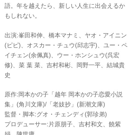
語。年を越えたら、新しい人生に出会えるか
もしれない。
出演:峯田和伸、橋本マナミ、ヤオ・アイニン
(ピピ)、オスカー・チュウ(邱志宇)、ユー・ペ
イチェン(余佩真)、ウー・ホンシュウ(呉宏
修)、菜 葉 菜、吉村和彬、岡野一平、結城貴
史
原作:岡本かの子「越年 岡本かの子恋愛小説
集」(角川文庫)/「老妓抄」(新潮文庫)
監督・脚本:グオ・チェンディ(郭珍弟)
プロデューサー:片原朋子、吉村和文、饒紫
娟、陳世庸