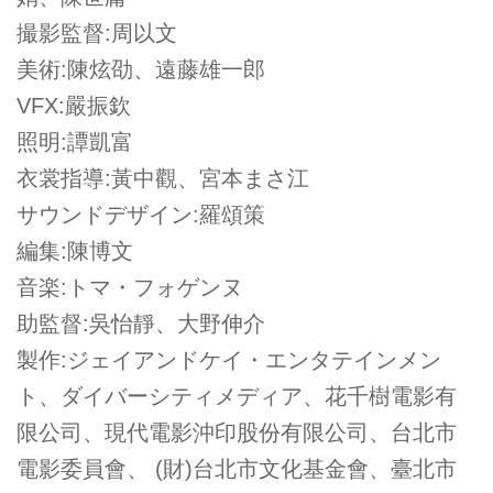
撮影監督:周以文
美術:陳炫劭、遠藤雄一郎
VFX:嚴振欽
照明:譚凱富
衣裳指導:黃中觀、宮本まさ江
サウンドデザイン:羅頌策
編集:陳博文
音楽:トマ・フォゲンヌ
助監督:吳怡靜、大野伸介
製作:ジェイアンドケイ・エンタテインメン
ト、ダイバーシティメディア、花千樹電影有
限公司、現代電影沖印股份有限公司、台北市
電影委員會、 (財)台北市文化基金會、臺北市