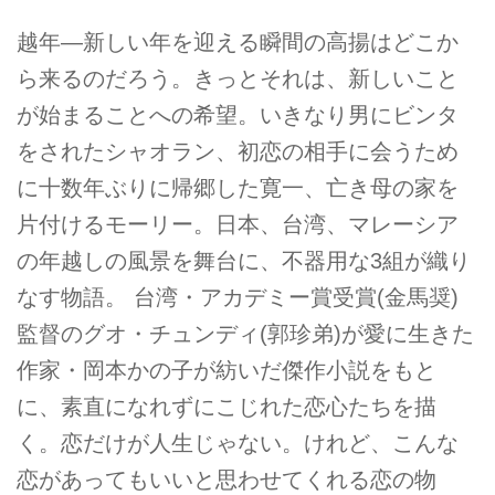
越年―新しい年を迎える瞬間の高揚はどこか
ら来るのだろう。きっとそれは、新しいこと
が始まることへの希望。いきなり男にビンタ
をされたシャオラン、初恋の相手に会うため
に十数年ぶりに帰郷した寛一、亡き母の家を
片付けるモーリー。日本、台湾、マレーシア
の年越しの風景を舞台に、不器用な3組が織り
なす物語。 台湾・アカデミー賞受賞(金馬奨)
監督のグオ・チュンディ(郭珍弟)が愛に生きた
作家・岡本かの子が紡いだ傑作小説をもと
に、素直になれずにこじれた恋心たちを描
く。恋だけが人生じゃない。けれど、こんな
恋があってもいいと思わせてくれる恋の物