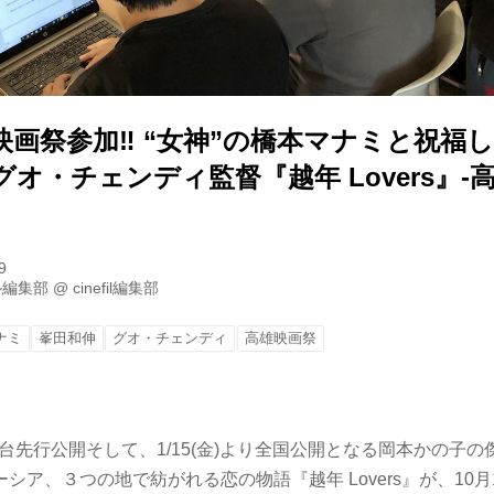
映画祭参加‼ “女神”の橋本マナミと祝福
 グオ・チェンディ監督『越年 Lovers』
9
ル編集部
@
cinefil編集部
ナミ
峯田和伸
グオ・チェンディ
高雄映画祭
形・仙台先行公開そして、1/15(金)より全国公開となる岡本かの子
シア、３つの地で紡がれる恋の物語『越年 Lovers』が、10月1