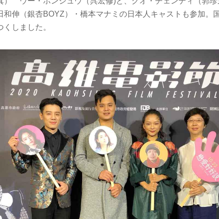
真） ウー・ホンシュウ（呉宏修)と、グオ・チェンディ（郭珍
田和伸（銀杏BOYZ）・橋本マナミの日本人キャストも参加。
つくしました。