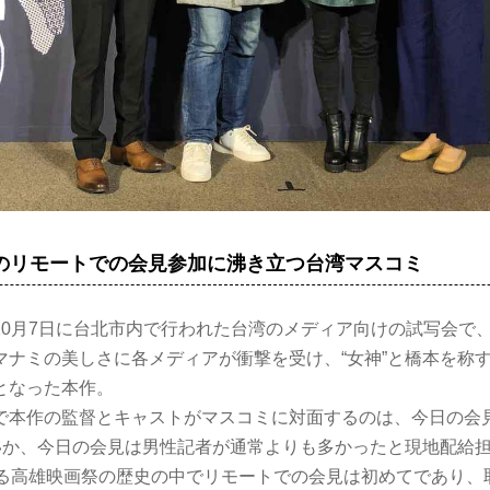
のリモートでの会見参加に沸き立つ台湾マスコミ
10月7日に台北市内で行われた台湾のメディア向けの試写会で
マナミの美しさに各メディアが衝撃を受け、“女神”と橋本を称
となった本作。
で本作の監督とキャストがマスコミに対面するのは、今日の会
せいか、今日の会見は男性記者が通常よりも多かったと現地配給
える高雄映画祭の歴史の中でリモートでの会見は初めてであり、