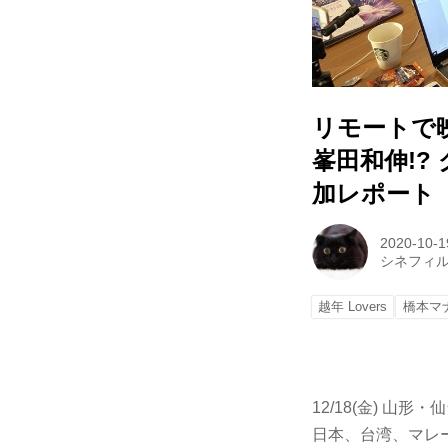
リモートで
峯田和伸!?
加レポート
2020-10-1
シネフィ
越年 Lovers
橋本マ
12/18(金) 山
日本、台湾、マレー