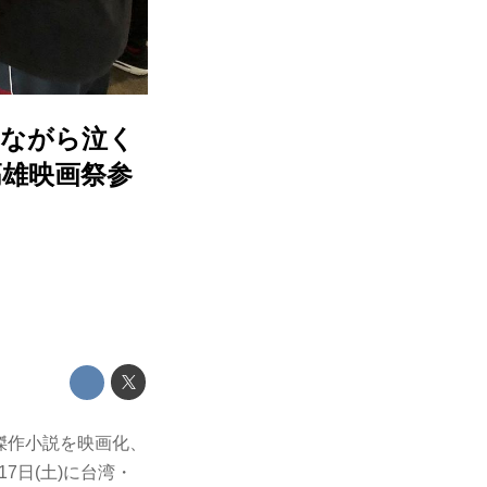
しながら泣く
-高雄映画祭参
の傑作小説を映画化、
7日(土)に台湾・