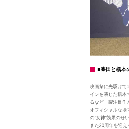
■峯田と橋本
映画祭に先駆けて
インを演じた橋本
るなど一躍注目作
オフィシャルな場
の”女神”効果の
また20周年を迎