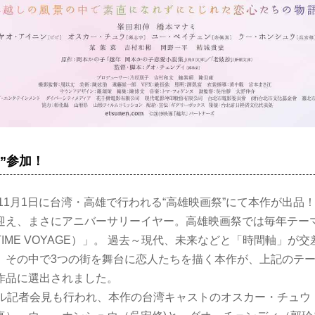
祭”参加！
～11月1日に台湾・高雄で行われる“高雄映画祭”にて本作が出品
迎え、まさにアニバーサリーイヤー。高雄映画祭では毎年テー
IME VOYAGE）」。 過去～現代、未来などと「時間軸」が
、その中で3つの街を舞台に恋人たちを描く本作が、上記のテ
作品に選出されました。
ャル記者会見も行われ、本作の台湾キャストのオスカー・チュウ