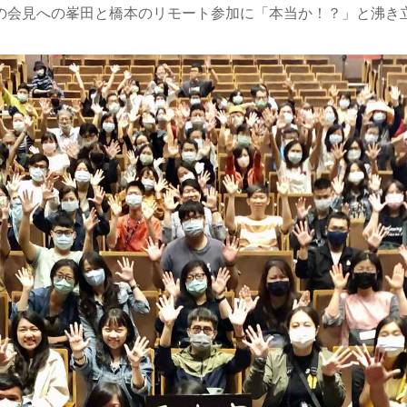
の会見への峯田と橋本のリモート参加に「本当か！？」と沸き