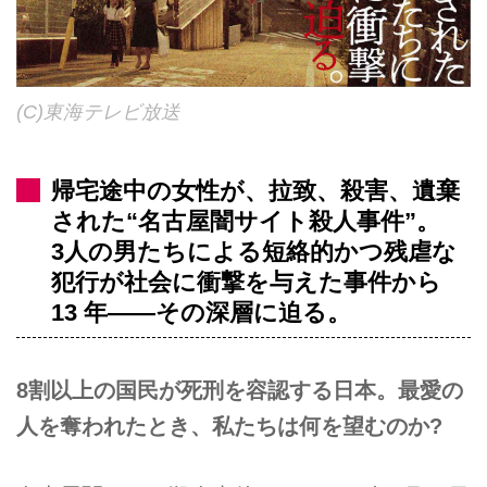
(C)東海テレビ放送
帰宅途中の女性が、拉致、殺害、遺棄
された“名古屋闇サイト殺人事件”。
3人の男たちによる短絡的かつ残虐な
犯行が社会に衝撃を与えた事件から
13 年――その深層に迫る。
8割以上の国民が死刑を容認する日本。最愛の
人を奪われたとき、私たちは何を望むのか?