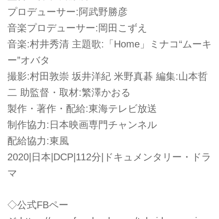
プロデューサー:阿武野勝彦
音楽プロデューサー:岡田こずえ
音楽:村井秀清 主題歌:「Home」ミナコ“ムーキ
ー”オバタ
撮影:村田敦崇 坂井洋紀 米野真碁 編集:山本哲
二 助監督・取材:繁澤かおる
製作・著作・配給:東海テレビ放送
制作協力:日本映画専門チャンネル
配給協力:東風
2020|日本|DCP|112分|ドキュメンタリー・ドラ
マ
◇公式FBペー