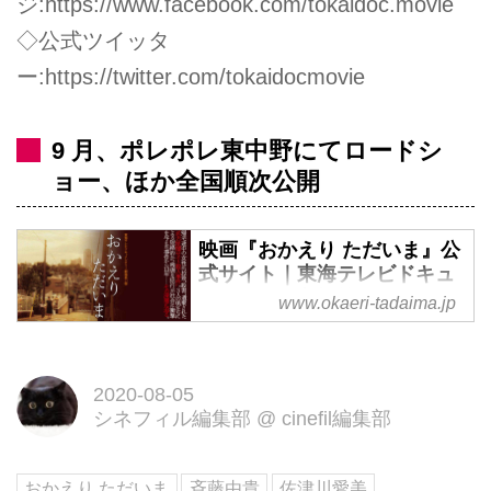
ジ:
https://www.facebook.com/tokaidoc.movie
◇公式ツイッタ
ー:
https://twitter.com/tokaidocmovie
9 月、ポレポレ東中野にてロードシ
ョー、ほか全国順次公開
映画『おかえり ただいま』公
式サイト｜東海テレビドキュ
メンタリー劇場第13弾
www.okaeri-tadaima.jp
2020-08-05
シネフィル編集部
@
cinefil編集部
おかえり ただいま
斉藤由貴
佐津川愛美