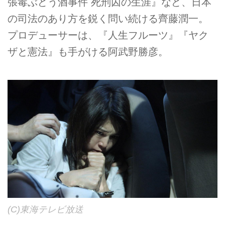
張毒ぶどう酒事件 死刑囚の生涯』など、日本
の司法のあり方を鋭く問い続ける齊藤潤一。
プロデューサーは、『人生フルーツ』『ヤク
ザと憲法』も手がける阿武野勝彦。
(C)東海テレビ放送