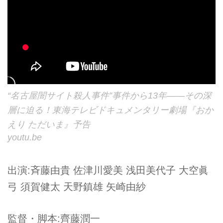
“名古屋闇サイト殺人事件”事件から13年――その深
層に迫る！東海テレビドキュメンタリー劇場『おか
えり ただいま』予告
youtu.be
出演:斉藤由貴 佐津川愛美 浅田美代子 大空眞
弓 須賀健太 天野鎮雄 矢崎由紗
監督・脚本:齊藤潤一