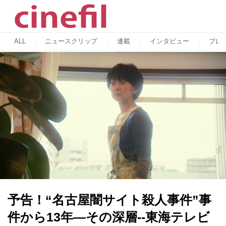
ALL
ニュースクリップ
連載
インタビュー
プレ
予告！“名古屋闇サイト殺人事件”事
件から13年―その深層--東海テレビ