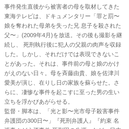
事件発生直後から被害者の母を取材してきた
東海テレビは、ドキュメンタリー「罪と罰〜
娘を奪われた母弟を失った兄 息子を殺された
父〜」(2009年4月)を放送。その後も撮影を継
続し、 死刑執行後に犯人の父親の肉声を収録
した。しかし、それだけでは表現できないこ
とがあった。それは、事件前の母と娘のかけ
がえのない日々。母を斉藤由貴、娘を佐津川
愛美が演じ、在りし日の家族を蘇らせた。さ
らに、凄惨な事件を起こすに至った男の生い
立ちを浮かびあがらせる。
監督・脚本は、「光と影〜光市母子殺害事件
弁護団の300日〜」『死刑弁護人』『約束 名