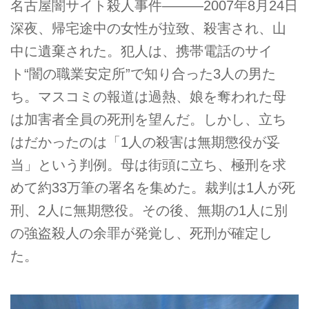
名古屋闇サイト殺人事件———2007年8月24日
深夜、帰宅途中の女性が拉致、殺害され、山
中に遺棄された。犯人は、携帯電話のサイ
ト“闇の職業安定所”で知り合った3人の男た
ち。マスコミの報道は過熱、娘を奪われた母
は加害者全員の死刑を望んだ。しかし、立ち
はだかったのは「1人の殺害は無期懲役が妥
当」という判例。母は街頭に立ち、極刑を求
めて約33万筆の署名を集めた。裁判は1人が死
刑、2人に無期懲役。その後、無期の1人に別
の強盗殺人の余罪が発覚し、死刑が確定し
た。