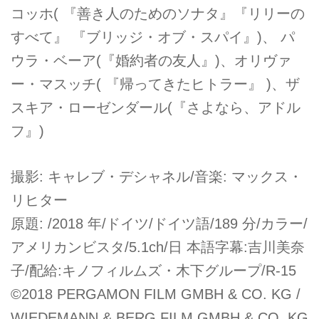
コッホ( 『善き人のためのソナタ』『リリーの
すべて』 『ブリッジ・オブ・スパイ』)、 パ
ウラ・ベーア(『婚約者の友人』)、オリヴァ
ー・マスッチ( 『帰ってきたヒトラー』 )、ザ
スキア・ローゼンダール(『さよなら、アドル
フ』)
撮影: キャレブ・デシャネル/音楽: マックス・
リヒター
原題: /2018 年/ドイツ/ドイツ語/189 分/カラー/
アメリカンビスタ/5.1ch/日 本語字幕:吉川美奈
子/配給:キノフィルムズ・木下グループ/R-15
©2018 PERGAMON FILM GMBH & CO. KG /
WIEDEMANN & BERG FILM GMBH & CO. KG