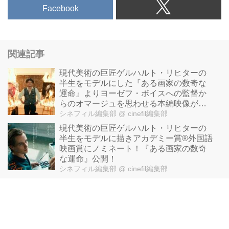
Facebook
関連記事
現代美術の巨匠ゲルハルト・リヒターの
半生をモデルにした『ある画家の数奇な
運命』よりヨーゼフ・ボイスへの監督か
らのオマージュを思わせる本編映像が公
開！
シネフィル編集部
@ cinefil編集部
現代美術の巨匠ゲルハルト・リヒターの
半生をモデルに描きアカデミー賞®外国語
映画賞にノミネート！『ある画家の数奇
な運命』公開！
シネフィル編集部
@ cinefil編集部