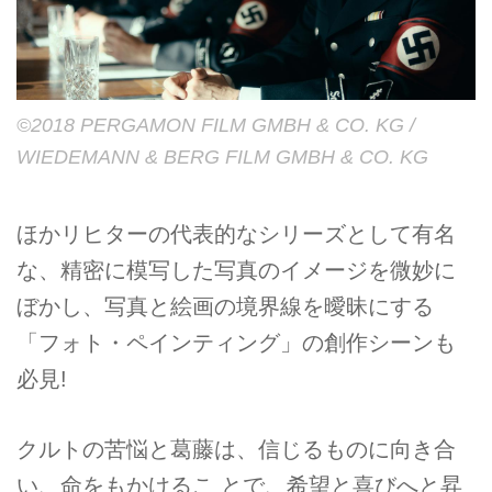
©2018 PERGAMON FILM GMBH & CO. KG /
WIEDEMANN & BERG FILM GMBH & CO. KG
ほかリヒターの代表的なシリーズとして有名
な、精密に模写した写真のイメージを微妙に
ぼかし、写真と絵画の境界線を曖昧にする
「フォト・ペインティング」の創作シーンも
必見!
クルトの苦悩と葛藤は、信じるものに向き合
い、命をもかけるこ とで、希望と喜びへと昇