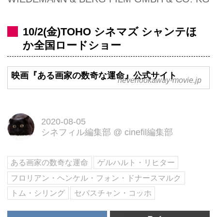
10/2(金)TOHO シネマズ シャンテほ
か全国ロードショー
映画『ある画家の数奇な運命』公式サイト
neverlookaway-movie.jp
2020-08-05
シネフィル編集部
@
cinefil編集部
ある画家の数奇な運命
ゲルハルト・リヒター
フロリアン・ヘンケル・フォン・ドナースマルク
トム・シリング
セバスチャン・コッホ