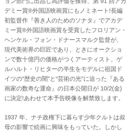
ョン部門に出品し高評価を獲得、第 91 回アカ
デミー賞®外国語映画賞にもノミネート!⻑編
初監督作『善き人のためのソナタ』でアカデ
ミー賞®外国語映画賞を受賞したフロリアン・
ヘンケル・フォン・ドナースマルク監督が、
現代美術界の巨匠であり、ときにオークショ
ンで数十億円の価格がつくアーティスト、ゲ
ルハルト・リヒターの半生をモデルに祖国ド
イツの“歴史の闇”と“芸術の光”に迫った『ある
画家の数奇な運命』の日本公開日が 10/2(金)
に決定!あわせて本予告映像を解禁致します。
1937 年、ナチ政権下に暮らす少年クルトは叔
母の影響で絵画に興味をもっていた。しかし