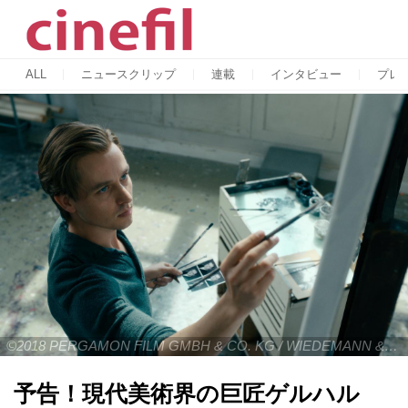
ALL
ニュースクリップ
連載
インタビュー
プレ
©2018 PERGAMON FILM GMBH & CO. KG / WIEDEMANN & BERG FILM GMBH & CO. KG
予告！現代美術界の巨匠ゲルハル