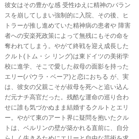
彼女はその豊かな感 受性ゆえに精神のバラン
スを崩してしまい強制的に入院、その後、ヒ
トラーが推し進めていた精神病の患者や 障害
者への安楽死政策によって無残にもその命を
奪われてしまう。やがて終戦を迎え成⻑した
クルト(トム・シ リング)は東ドイツの美術学
校に進学、そこで愛した叔母の面影を持った
エリー(パウラ・ベーア)と恋におちる が、実
は、彼女の父親こそが叔母を死へと追い込ん
だ元ナチ高官だった。残酷な運命の巡り合わ
せに誰も気づかぬまま結婚するクルトとエリ
ー。やがて東のアート界に疑問を抱いたクル
トは、ベルリンの壁が築かれる直前に、自分
らしく生きるためにエリーと自由な芸術を求