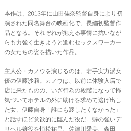
本作は、2013年に山田佳奈監督自身により初
演された同名舞台の映画化で、長編初監督作
品となる。それぞれが抱える事情に抗いなが
らも力強く生きようと進むセックスワーカー
の女たちの姿を描いた作品。
主人公・カノウを演じるのは、若手実力派女
優の伊藤沙莉。カノウは、以前に体験入店で
店に来たものの、いざ行為の段階になって怖
気づいてホテルの外に助けを求めて逃げ出し
た女。伊藤自身「誰にも渡したくなかった」
と話すほど意欲的に臨んだ役だ。癖の強いデ
リヘル嬢役を恒松祐里、佐津川愛美、森田