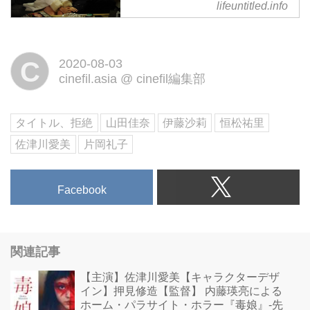
lifeuntitled.info
C
2020-08-03
cinefil.asia
@
cinefil編集部
タイトル、拒絶
山田佳奈
伊藤沙莉
恒松祐里
佐津川愛美
片岡礼子
Facebook
関連記事
【主演】佐津川愛美【キャラクターデザ
イン】押見修造【監督】 内藤瑛亮による
ホーム・パラサイト・ホラー『毒娘』-先