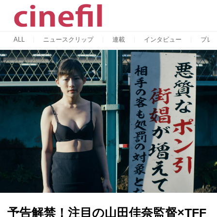
ALL
ニュースクリップ
連載
インタビュー
プレ
予告解禁！注目の山田佳奈監督×TFF