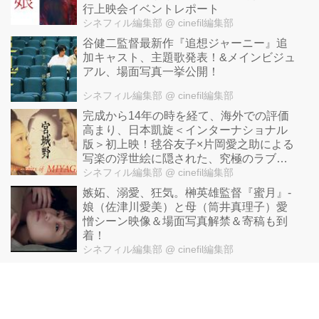
行上映会イベントレポート
シネフィル編集部
@ cinefil編集部
谷健二監督最新作『追想ジャーニー』追
加キャスト、主題歌発表！&メインビジュ
アル、場面写真一挙公開！
シネフィル編集部
@ cinefil編集部
完成から14年の時を経て、海外での評価
高まり、日本凱旋＜インターナショナル
版＞初上映！毬谷友子×片岡愛之助による
写楽の浮世絵に隠された、究極のラブミ
ステリー 山﨑達璽監督『宮城野』
シネフィル編集部
@ cinefil編集部
嫉妬、溺愛、狂気。榊英雄監督『蜜月』-
娘（佐津川愛美）と母（筒井真理子）愛
憎シーン映像＆場面写真解禁＆寄稿も到
着！
シネフィル編集部
@ cinefil編集部