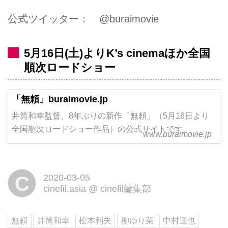
公式ツイッター： @buraimovie
5月16日(土)よりK’s cinemaほか全国
順次ロードショー
「無頼」buraimovie.jp
井筒和幸監督、8年ぶりの新作「無頼」（5月16日より
全国順次ロードショー作品）の公式サイトです。
www.buraimovie.jp
C
2020-03-05
cinefil.asia
@
cinefil編集部
無頼
井筒和幸
松本利夫
柳ゆり菜
中村達也