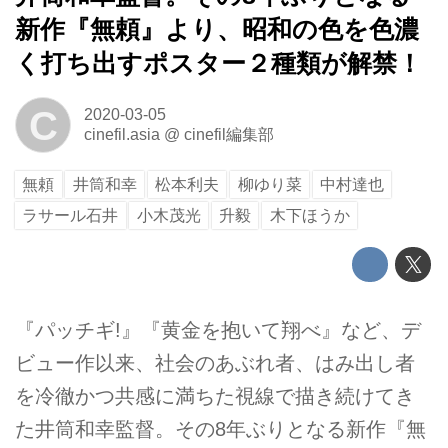
新作『無頼』より、昭和の色を色濃
く打ち出すポスター２種類が解禁！
C
2020-03-05
cinefil.asia
@
cinefil編集部
無頼
井筒和幸
松本利夫
柳ゆり菜
中村達也
ラサール石井
小木茂光
升毅
木下ほうか
『パッチギ!』『黄金を抱いて翔べ』など、デ
ビュー作以来、社会のあぶれ者、はみ出し者
を冷徹かつ共感に満ちた視線で描き続けてき
た井筒和幸監督。その8年ぶりとなる新作『無