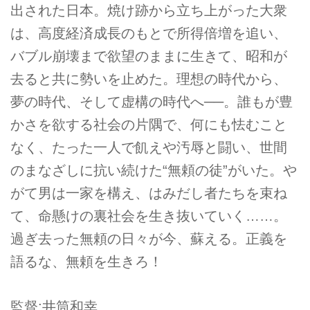
出された日本。焼け跡から立ち上がった大衆
は、高度経済成長のもとで所得倍増を追い、
バブル崩壊まで欲望のままに生きて、昭和が
去ると共に勢いを止めた。理想の時代から、
夢の時代、そして虚構の時代へ──。誰もが豊
かさを欲する社会の片隅で、何にも怯むこと
なく、たった一人で飢えや汚辱と闘い、世間
のまなざしに抗い続けた“無頼の徒”がいた。や
がて男は一家を構え、はみだし者たちを束ね
て、命懸けの裏社会を生き抜いていく……。
過ぎ去った無頼の日々が今、蘇える。正義を
語るな、無頼を生きろ！
監督:井筒和幸