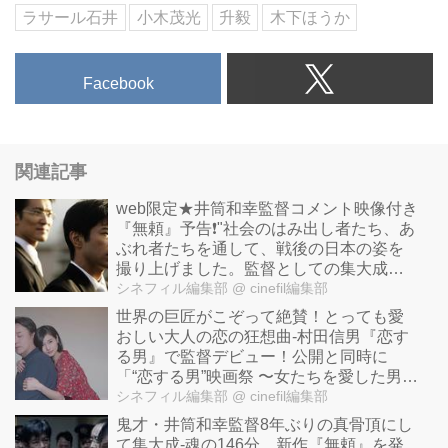
ラサール石井
小木茂光
升毅
木下ほうか
Facebook
関連記事
web限定★井筒和幸監督コメント映像付き
『無頼』予告❗️"社会のはみ出し者たち、あ
ぶれ者たちを通して、戦後の日本の姿を
撮り上げました。監督としての集大成に
なります"
シネフィル編集部
@ cinefil編集部
世界の巨匠がこぞって絶賛！とっても愛
おしい大人の恋の狂想曲-村田信男『恋す
る男』で監督デビュー！公開と同時に
「“恋する男”映画祭 〜女たちを愛した男た
ち〜」開催！
シネフィル編集部
@ cinefil編集部
鬼才・井筒和幸監督8年ぶりの真骨頂にし
て集大成-魂の146分。新作『無頼』を発