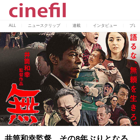
ALL
ニュースクリップ
連載
インタビュー
プレ
井筒和幸監督。その8年ぶりとなる