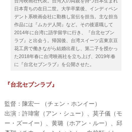
台湾映画社代表。台湾人の両親を持つ日本生まれ
日本育ちの在日二世。大学卒業後、インディペン
デント系映画会社に勤務し宣伝を担当。主な担当
作品には『ムカデ人間』など。その後退職して
2014年に台湾に語学留学に行き、『台北セブン
ラブ』と出会う。帰国後、台湾スイーツ店東京豆
花工房で働きながら結婚出産し、第二子を授かっ
た2018年春に台湾映画社を立ち上げ、2019年春
に『台北セブンラブ』を公開させた。
『台北セブンラブ』
監督：陳宏一 （チェン・ホンイー）
出演：許瑋甯（アン・シュー）、莫子儀（モ
ー・ズーイー）、黄璐（ホアン・ルー）、邱