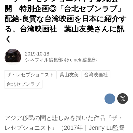
開 特別企画◎「台北セブンラブ」
配給-良質な台湾映画を日本に紹介す
る、台湾映画社 葉山友美さんに訊
く
2019-10-18
シネフィル編集部
@
cinefil編集部
ザ・レセプショニスト
葉山友美
台湾映画社
台北セブンラブ
アジア移民の闇と悲しみを描いた作品『ザ・
レセプショニスト』（2017年｜Jenny Lu監督