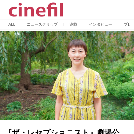
ALL
ニュースクリップ
連載
インタビュー
プレ
『ザ・レセプショニスト』劇場公