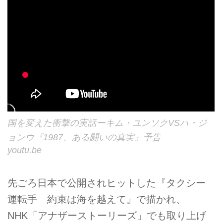
国を変えた衝撃の実話ーキム・ユンソクVSハ・ジ
ョンウ『1987、ある闘いの真実』予告
youtu.be
先ごろ日本で公開されヒットした『タクシー
運転手 約束は海を越えて』で描かれ、
NHK「アナザーストーリーズ」でも取り上げ