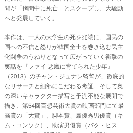
聞が「拷問中に死亡」とスクープし、大騒動
へと発展していく。
本作は、一人の大学生の死を発端に、国民の
国への不信と怒りが韓国全土を巻き込む民主
化闘争のうねりとなって広がっていく衝撃の
実話を『ファイ 悪魔に育てられた少年』
（2013）のチャン・ジュナン監督が、徹底的
なリサーチと細部にこだわる考証、そして奥
の深いキャラクター描写と予測不能な展開で
描き、第54回百想芸術大賞の映画部門にて最
高賞の「大賞」、脚本賞、最優秀男優賞（キ
ム・ユンソク）、助演男優賞（パク・ヒス