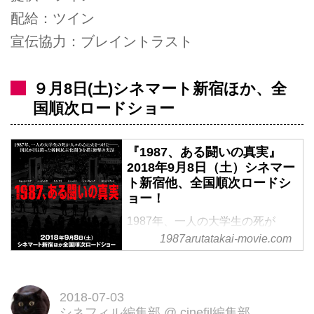
配給：ツイン
宣伝協力：ブレイントラスト
９月8日(土)シネマート新宿ほか、全
国順次ロードショー
『1987、ある闘いの真実』
2018年9月8日（土）シネマー
ト新宿他、全国順次ロードシ
ョー！
1987年、一人の大学生の死が
1987arutatakai-movie.com
人々の心に火をつけた—。国民が
国と闘った韓国民主化闘争を描く
衝撃の実話『1987、ある闘いの
真実』2018年9月8日（土）シネ
2018-07-03
シネフィル編集部
@
cinefil編集部
マート新宿他、全国順次ロードシ