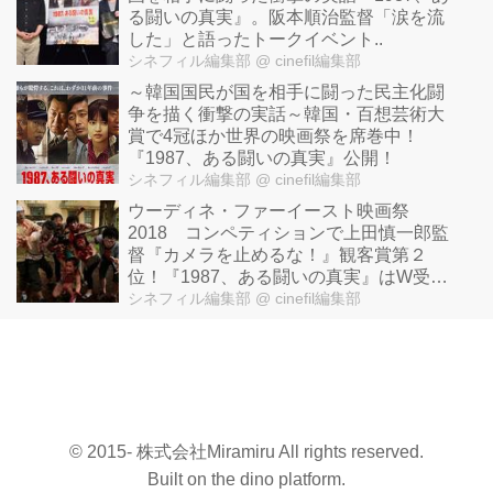
る闘いの真実』。阪本順治監督「涙を流
した」と語ったトークイベント..
シネフィル編集部
@ cinefil編集部
～韓国国民が国を相手に闘った民主化闘
争を描く衝撃の実話～韓国・百想芸術大
賞で4冠ほか世界の映画祭を席巻中！
『1987、ある闘いの真実』公開！
シネフィル編集部
@ cinefil編集部
ウーディネ・ファーイースト映画祭
2018 コンペティションで上田慎一郎監
督『カメラを止めるな！』観客賞第２
位！『1987、ある闘いの真実』はW受
賞！
シネフィル編集部
@ cinefil編集部
© 2015- 株式会社Miramiru All rights reserved.
Built on
the dino platform
.