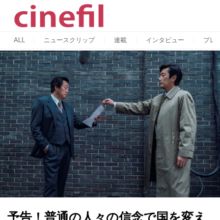
ALL
ニュースクリップ
連載
インタビュー
プレ
予告！普通の人々の信念で国を変え