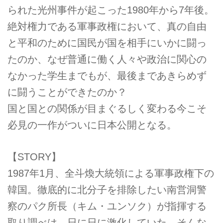
られた光州事件が起こった1980年から7年後。
絶対権力である軍事政権において、真の自由
と平和のために国民が国を相手にいかに闘っ
たのか、なぜ普通に働く人々や政治に関心の
なかった学生までもが、最後まであきらめず
に闘うことができたのか？
国と国との関係が目まぐるしく変わる今こそ
必見の一作がついに日本公開となる。
【STORY】
1987年1月、全斗煥大統領による軍事政権下の
韓国。徹底的に北分子を排除したい南営洞警
察のパク所長（キム・ユンソク）が指揮する
取り調べは、日に日に激化していた。そんな