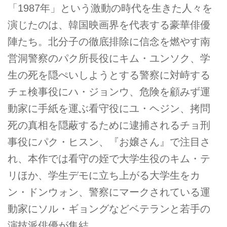
「1987年」という激動の時代を生きた人々を
演じたのは、韓国映画界を代表する豪華俳優
陣たち。北分子の徹底排除に信念を燃やす南
営洞警察のパク所長役にキム・ユンソク、学
生の死を隠ぺいしようとする警察に対峙する
チェ検事役にハ・ジョンウ、危険を顧みず運
動家に手紙を運ぶ看守役にユ・ヘジン、拷問
死の真相を隠蔽するために逮捕されるチョ刑
事役にパク・ヒスン、『お嬢さん』で注目さ
れ、本作では看守の姪で大学生役のキム・テ
リほか、学生デモに立ち上がる大学生をカ
ン・ドンウォン、警察にマークされている運
動家にソル・ギョングなどベテランと若手の
演技派俳優が集結。