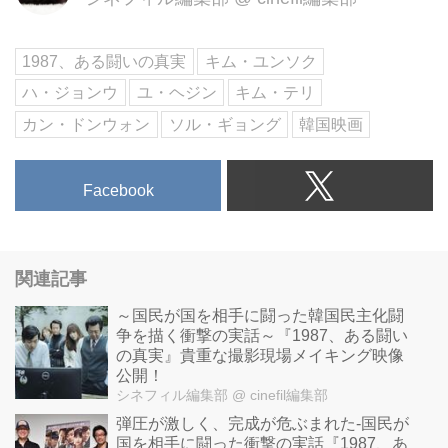
ョー！
1987、ある闘いの真実
キム・ユンソク
ハ・ジョンウ
ユ・ヘジン
キム・テリ
カン・ドンウォン
ソル・ギョング
韓国映画
Facebook
関連記事
～国民が国を相手に闘った韓国民主化闘
争を描く衝撃の実話～『1987、ある闘い
の真実』貴重な撮影現場メイキング映像
公開！
シネフィル編集部
@ cinefil編集部
弾圧が激しく、完成が危ぶまれた-国民が
国を相手に闘った衝撃の実話『1987、あ