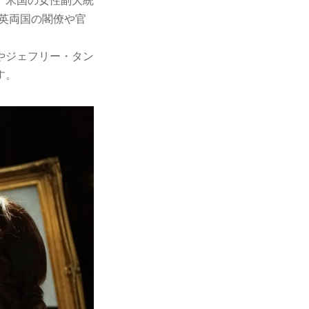
、米国の女性副大統
米英両国の閣僚や官
やジェフリー・タン
す。