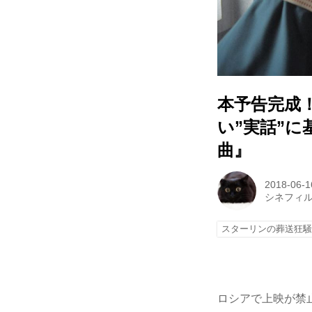
本予告完成
い”実話”
曲』
2018-06-1
シネフィ
スターリンの葬送狂
ロシアで上映が禁