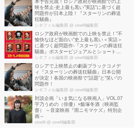
本予告完成！ロシア政府が映画館での上
映を禁止-史上最も黒い”実話”に基づく超
問題作が日本上陸！『スターリンの葬送
狂騒曲』
シネフィル編集部
@ cinefil編集部
ロシア政府が映画館での上映を禁止！”不
愉快なほど面白い”史上最も黒い＜実話＞
に基づく超問題作-『スターリンの葬送狂
騒曲』ポスタービジュアルとショート予
告映像が公開！
シネフィル編集部
@ cinefil編集部
ロシアで上映禁止の劇薬ブラックコメデ
ィ『スターリンの葬送狂騒曲』日本公開
が決定！各国の映画祭で“話題”と“笑い”の
問題作！
シネフィル編集部
@ cinefil編集部
対談企画「いま気になる映画人」VOL.07
宇乃うめの（俳優）×飯塚冬酒（映画監
督） ～音楽映画『雨ニモマケズ』特別企
画～
cinefil
@ cinefil編集部