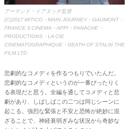
アーマンド・イアヌッチ監督
(C)2017 MITICO・MAIN JOURNEY・GAUMONT・
FRANCE 3 CINEMA・AFPI・PANACHE・
PRODUCTIONS・LA CIE
CINEMATOGRAPHIQUE・DEATH OF STALIN THE
FILM LTD
悲劇的なコメディを作るつもりでいたんだ。
悲劇的なコメディというのが一番ぴったりく
る表現だと思う。全編を通してコメディと悲
劇があり、しばしばこの二つは同じシーンに
起こる。強烈な緊張と不安と恐怖が絶妙に混
ざることで、神経衰弱ぎみな状況から奇妙な