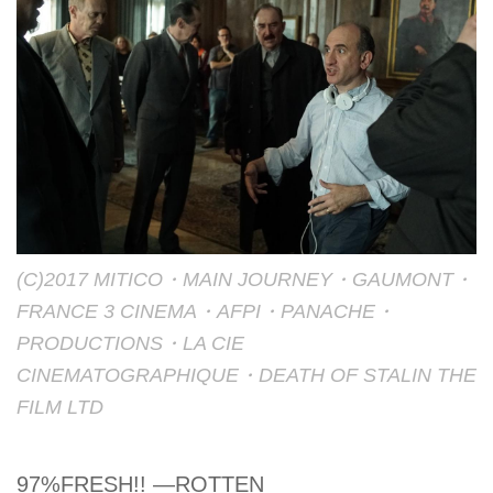
(C)2017 MITICO・MAIN JOURNEY・GAUMONT・
FRANCE 3 CINEMA・AFPI・PANACHE・
PRODUCTIONS・LA CIE
CINEMATOGRAPHIQUE・DEATH OF STALIN THE
FILM LTD
97%FRESH!! ―ROTTEN