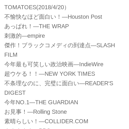
TOMATOES(2018/4/20）
不愉快なほど面白い！―Houston Post
あっぱれ！―THE WRAP
刺激的―empire
傑作！ブラックコメディの到達点―SLASH
FILM
今年最も可笑しい政治映画―IndieWire
超ウケる！！―NEW YORK TIMES
不条理なのに、完璧に面白い―READER‘S
DIGEST
今年NO.1―THE GUARDIAN
お見事！―Rolling Stone
素晴らしい！―COLLIDER.COM