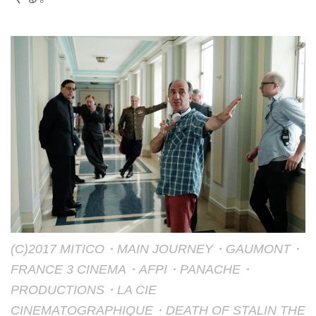
(C)2017 MITICO・MAIN JOURNEY・GAUMONT・
FRANCE 3 CINEMA・AFPI・PANACHE・
PRODUCTIONS・LA CIE
CINEMATOGRAPHIQUE・DEATH OF STALIN THE