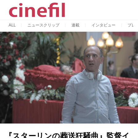
ALL
ニュースクリップ
連載
インタビュー
プレ
『スターリンの葬送狂騒曲』監督イ