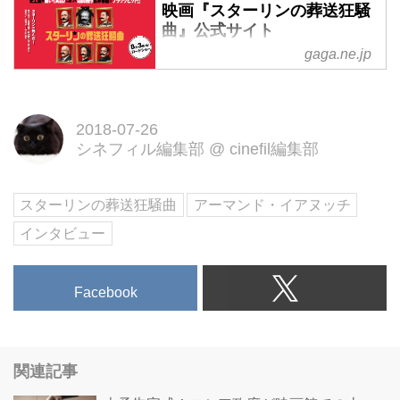
映画『スターリンの葬送狂騒
曲』公式サイト
gaga.ne.jp
スターリンが死んだ！厳かなはず
の国葬の裏で、絶対権力者の座を
巡り、狂気のイス獲りゲームが始
2018-07-26
まる。8月3日（金）ロードショー
シネフィル編集部
@
cinefil編集部
｜映画『スターリンの葬送狂騒
曲』公式サイト
スターリンの葬送狂騒曲
アーマンド・イアヌッチ
インタビュー
Facebook
関連記事