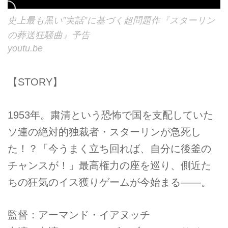
史上最も黒い”実話”に基づく超問題作『スターリン
の葬送狂騒曲』予告
youtu.be
【STORY】
1953年。粛清という恐怖で国を支配していた
ソ連の絶対的独裁者・スターリンが急死し
た！？「今うまく立ち回れば、自分に後釜の
チャンスが！」最高権力の座を巡り、側近た
ちの狂気のイス獲りゲームが今始まる――。
監督：アーマンド・イアヌッチ