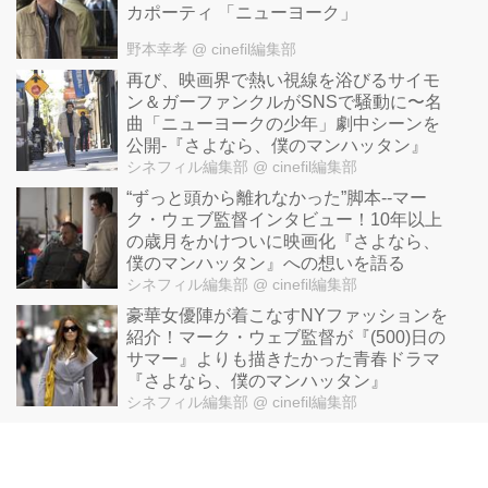
カポーティ 「ニューヨーク」
野本幸孝
@ cinefil編集部
再び、映画界で熱い視線を浴びるサイモ
ン＆ガーファンクルがSNSで騒動に〜名
曲「ニューヨークの少年」劇中シーンを
公開-『さよなら、僕のマンハッタン』
シネフィル編集部
@ cinefil編集部
“ずっと頭から離れなかった”脚本--マー
ク・ウェブ監督インタビュー！10年以上
の歳月をかけついに映画化『さよなら、
僕のマンハッタン』への想いを語る
シネフィル編集部
@ cinefil編集部
豪華女優陣が着こなすNYファッションを
紹介！マーク・ウェブ監督が『(500)日の
サマー』よりも描きたかった青春ドラマ
『さよなら、僕のマンハッタン』
シネフィル編集部
@ cinefil編集部