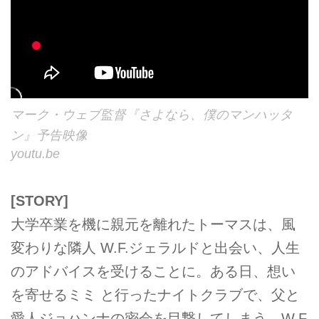
マーク・ウェブ監督『さよなら、僕のマンハッタ
ン』予告映像
youtu.be
[STORY]
大学卒業を機に親元を離れたトーマスは、風
変わりな隣人 W.F.ジェラルドと出会い、人生
のアドバイスを受けることに。ある日、想い
を寄せるミミ と行ったナイトクラブで、父と
愛人ジョハンナの密会を目撃してしまう。W.F