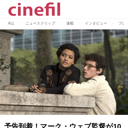
ALL
ニュースクリップ
連載
インタビュー
プレ
予告到着！マーク・ウェブ監督が10