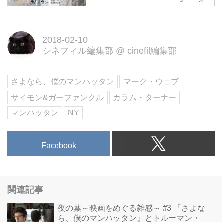
映画『(500)日のサマー』『gifted
／ギフテッド』マーク・ウェブ監
督最新作。4月14日(土)丸の内ピ
2018-02-10
カデリー、新宿ピカデリーほか全
シネフィル編集部
@
cinefil編集部
国順次公開
さよなら、僕のマンハッタン
マーク・ウェブ
サイモン&ガーファンクル
カラム・ターナー
マンハッタン
NY
Facebook
関連記事
夜の葉～映画をめぐる雑感～ #3 『さよな
ら、僕のマンハッタン』とトルーマン・