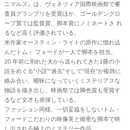
ニマルズ』は、ヴェネツィア国際映画祭で審
査員グランプリを受賞ほか、ゴールデングロ
ーブ賞では監督賞、脚本賞にノミネートさ れ
るなど高く評価されている。
米作家オースティン・ライトの原作に惚れ込
んだトム・ フォードが一人で脚本を担当。
20 年前に別れた夫から送られてきた1冊の小
説をめぐる“小説”“過去”そして“現在”が複雑に
絡み合い、曖昧になっていくミステリアスな
物語を描き出し、映画祭では脚色賞も受賞す
るなど文才も発揮している。
ファッション同様、一切妥協をしないトム・
フォードこだわりの映像美と緻密な脚本で映
し出される極上のミステリー作品。