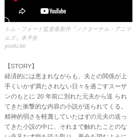
トム・フォード監督最新作『ノクターナル・アニマ
ルズ』本予告
youtu.be
【STORY】
経済的には恵まれながらも、夫との関係が上
手くいかず満たされない日々を過ごすスーザ
ンのもとに 20 年前に別れた元夫から送 られ
てきた衝撃的な内容の小説が送られてくる。
精神的弱さを軽蔑していたはずの元夫の送っ
てきた小説の中に、それまで触れたことのな
い非凡な才能を読み取り、再会を望むように