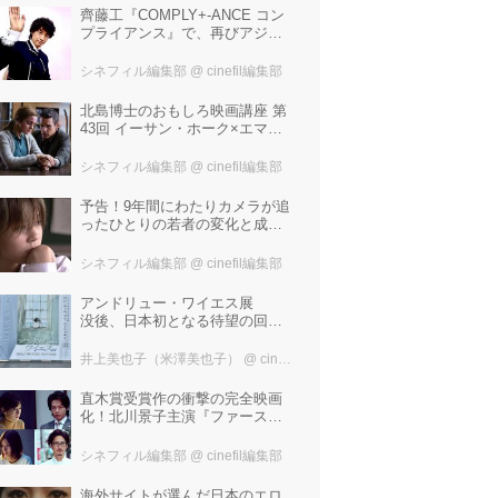
齊藤工『COMPLY+-ANCE コン
プライアンス』で、再びアジア
圏最大規模の国際映画祭-上海国
際映画祭"インターナショナル・
シネフィル編集部
@ cinefil編集部
パノラマ部門"に正式招待！
北島博士のおもしろ映画講座 第
43回 イーサン・ホーク×エマ・
ワトソン。アメナーバル監督が
仕掛ける、実話に基づく衝撃の
シネフィル編集部
@ cinefil編集部
サスペンス『リグレッショ
ン』！
予告！9年間にわたりカメラが追
ったひとりの若者の変化と成長
の記録『ぼくが性別「ゼロ」に
戻るとき 空と木の実の9年間』
シネフィル編集部
@ cinefil編集部
アンドリュー・ワイエス展
没後、日本初となる待望の回顧
展！ 作品に描かれた「境界」と
は？ 独自の精神世界を描く 豊
井上美也子（米澤美也子）
@ cinefil編集部
田市美術館にて7月18日から9月
23日まで開催！
直木賞受賞作の衝撃の完全映画
化！北川景子主演『ファースト
ラヴ』。堤幸彦が「密度の濃い
化学反応」と絶賛した追加キャ
シネフィル編集部
@ cinefil編集部
ストは中村倫也 芳根京子 窪
塚洋介！
海外サイトが選んだ日本のエロ