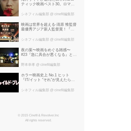
ティック映画ベスト30。ロマン
ポルノ、ATG、インディペンデ
ントから選ばれた、大島渚、塚
シネフィル編集部
@ cinefil編集部
本晋也、若松孝二---。
映画は世界を超える-清原 惟監督
最優秀アジア新人監督賞！『わ
たしたちの家』ブラジルに続き
中国最大の映画祭「上海国際映
シネフィル編集部
@ cinefil編集部
画祭」で受賞！
夜の葉〜映画をめぐる雑感〜
#23『急に具合が悪くなる』と宮
野真生子・磯野真穂『急に具合
が悪くなる』
野本幸孝
@ cinefil編集部
ホラー映画史上 No.1 ヒット
『IT/イット “それ”が見えたら、
終わり。』の製作陣が映画史に
残る“殺人人形”トラウマ映画『チ
シネフィル編集部
@ cinefil編集部
ャイルド・プレイ』を新たにー
© 2015 Cinefil & Revolver.Inc
All rights reserved.