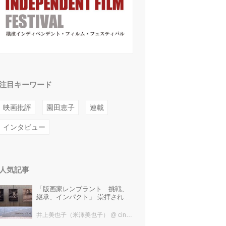
注目キーワード
映画批評
園田恵子
連載
インタビュー
人気記事
「版画家レンブラント 挑戦、
継承、インパクト」 崇拝され、
受け継がれ、後世に影響を与え
た版画技法！ 国立西洋美術館に
井上美也子（米澤美也子）
@ cinefil編集部
て9月23日まで開催中！