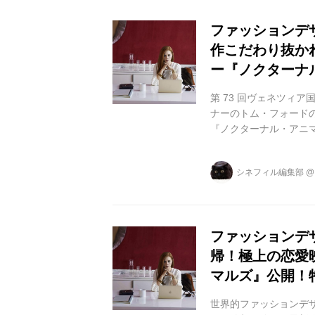
ファッションデ
作こだわり抜か
ー『ノクターナ
第 73 回ヴェネツィ
ナーのトム・フォードの
『ノクターナル・アニマル
か全国公開致します。 
エイミー・アダムス(『
シネフィル編集部
の実力派の2人を迎え
します。 観たら最後
ステ...
ファッションデ
帰！極上の恋愛
マルズ』公開！
世界的ファッションデザ