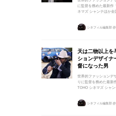
世界的ファッションデザ
に監督を務めた最新作『
ネマズ シャンテほか全
ジェイク・ギレンホール
回ヴェネチア国際映画
シネフィル編集部
シャノンが本年度アカ
ンソンが第74回ゴー
を重ね、高い評価を受..
天は二物以上を与
ションデザイナ
督になった男
世界的ファッションデザ
りに監督を務めた最新作『
TOHO シネマズ シ
ージ』)、ジェイク・ギ
は、第 73 回ヴェネ
シネフィル編集部
マイケル・シャノンが
ラ ー=ジョンソンが第
映...