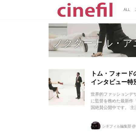
ALL
ノクターナル・ア
トム・フォード
インタビュー特
世界的ファッションデザ
に監督を務めた最新作『
国絶賛公開中です。 主
ール(『ナイトクローラ
映画祭で審査員グラン
シネフィル編集部
アカデミー賞®で助演男
ゴールデン グローブ