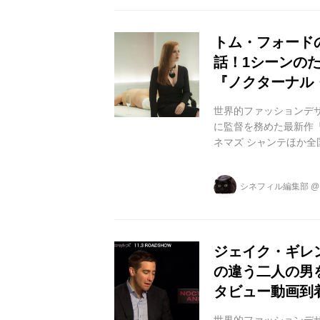
価を受けていま...
トム・フォード
話！1シーンの
『ノクターナル
世界的ファッションデザ
に監督を務めた最新作『
ネマズ シャンテほか全
ジェイク・ギレンホール
回ヴェネチア国際映画
シネフィル編集部
シャノ ンが本年度アカ
ンソンが第 74 回ゴ
賞を重...
ジェイク・ギレ
の違う二人の男
タビュー動画到