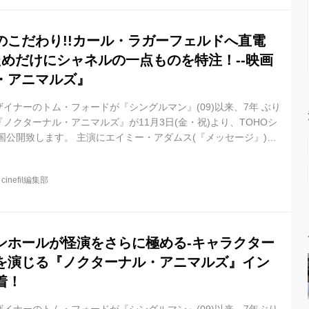
のこだわり!!カール・ラガーフェルドへ直電
ためだけにシャネルの一点ものを特注！--映画
・アニマルズ』
イナーのトム・フォードが『シングルマン』(09)以来、7年 ぶり
ノクターナル・アニマルズ』が11月3日(金・祝)より、TOHOシ
国公開致します。 主演にエイミー・アダムス(『メッセージ』)、
(『ナイトクローラー』)の実力派の2人を迎え た本作は、第 73
祭で審査員グランプリ受賞をはじめ、脇を固める名優マイケル・
@
cinefil編集部
デミー賞®で助演男優賞にノミネート、アーロン・テイラー=ジョ
ールデン グローブ賞助演男優賞を受賞するなど、各国の映画祭で受
ンホールが怪演をさらに極める-キャラクター
を演じる『ノクターナル・アニマルズ』イン
着！