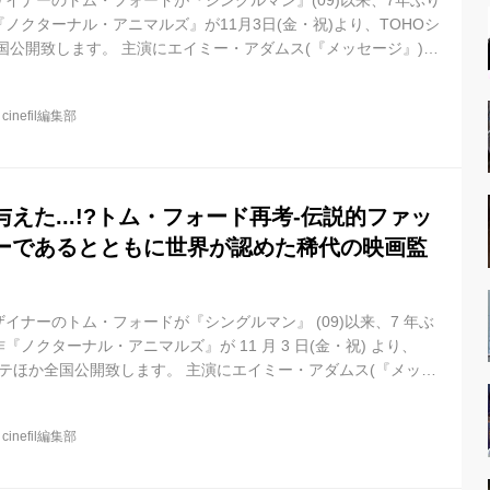
イナーのトム・フォードが『シングルマン』(09)以来、7年ぶり
ノクターナル・アニマルズ』が11月3日(金・祝)より、TOHOシ
国公開致します。 主演にエイミー・アダムス(『メッセージ』)、
(『ナイトクローラー』)の実力派の２人を迎えた本作は、第73
祭で審査員グランプリ受賞をはじめ、脇を固める名優マイケル・
@
cinefil編集部
デミー賞®で助演男優賞にノミネート、アーロン・テイラー＝ジョ
ルデングローブ賞助演男優賞を受賞するなど、各国の映画祭で受賞
.
えた...!?トム・フォード再考-伝説的ファッ
ーであるとともに世界が認めた稀代の映画監
イナーのトム・フォードが『シングルマン』 (09)以来、7 年ぶ
ノクターナル・アニマルズ』が 11 月 3 日(金・祝) より、
ャンテほか全国公開致します。 主演にエイミー・アダムス(『メッセ
レンホール(『ナイトクローラー』)の実力派の 2人を迎えた本作
ツィア国際映画祭で審査員グランプリ受賞をはじめ、脇を固める名優
@
cinefil編集部
本年度アカデミー賞®で助演男優賞にノミネート、アーロン・テイ
 74 回ゴールデングローブ賞助演男優賞を受賞するなど、各国の