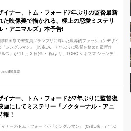
ザイナー、トム・フォード7年ぶりの監督最新
れた映像美で描かれる、極上の恋愛ミステリ
ル・アニマルズ』本予告!
ア国際映画祭で審査員グランプリに輝いた世界的ファッションデザイ
『シングルマン』 (09)以来、7 年ぶりに監督を務めた最新作
ズ』が 11 月 3 日(金・ 祝)より、TOHO シネマズ シャンテほ
この度、本作の予告編と本ビジュアルが完成致しました。 主演に
メッセージ』)、ジェイク・ギレンホール(『ナイトクローラー』)
@
cinefil編集部
、愛と残酷さ、復讐と償いのきわどい境界線を揺れ動く心を描きだ
、心のざわめきを抑えることができない、極上の恋愛映画にしてミ
ザイナー、トム・フォードが7年ぶりに監督復
映画にしてミステリー『ノクターナル・アニ
特報！
イナーのトム・フォードが『シングルマン』 (09)以来、7 年ぶ