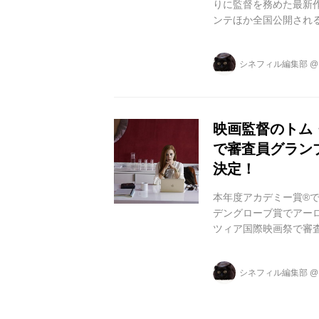
りに監督を務めた最新作
ンテほか全国公開され
リ！ エイミー・アダム
公開！ 主演にエイミー
シネフィル編集部
クローラ ー』)の実力
動く心を描きだします
愛映画にし...
映画監督のトム
で審査員グラン
決定！
本年度アカデミー賞®で
デングローブ賞でアーロ
ツィア国際映画祭で審
「Nocturnal An
り、公開劇場が TOH
シネフィル編集部
ッションの世界で既に
れたトム・フォードの
く心を描きだ...