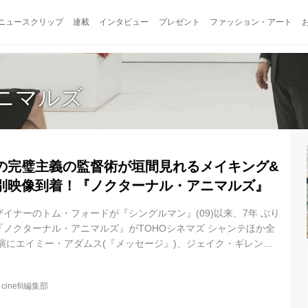
ニュースクリップ
連載
インタビュー
プレゼント
ファッション・アート
ニマルズ
の完璧主義の監督術が垣間見れるメイキング&
別映像到着！『ノクターナル・アニマルズ』
イナーのトム・フォードが『シングルマン』(09)以来、7年 ぶり
ノクターナル・アニマルズ』がTOHOシネマズ シャンテほか全
演にエイミー・アダムス(『メッセージ』)、ジェイク・ギレンホ
ー』)の実力派の2人を迎えた本作は、第 73 回ヴェネツィア国際
プリ受賞をはじめ、脇を固める名優マイケル・シャノ ンが本年度
@
cinefil編集部
優賞にノミネート、アーロン・テイラー=ジョンソンが第 74 回
賞助演男優賞を受賞するなど、各国の映画祭で受賞を重ね、高い評