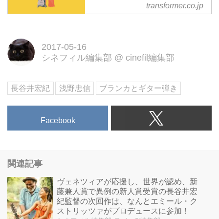
スイッチ銀座ほか全国順次公
transformer.co.jp
開
母親を買うことを決めた少女は、
夏の果ての街角で、盲目のギター
2017-05-16
弾きと出会った――。
シネフィル編集部
@
cinefil編集部
日本人初！ヴェネツィア・ビエン
ナーレ＆ヴェネツィア国際映画祭
長谷井宏紀
浅野忠信
ブランカとギター弾き
出資世界が認めた才能、長谷井宏
紀 第一回長編作品。今夏、シネ
スイッチ銀座他にて全国順次公
Facebook
開！
関連記事
ヴェネツィアが応援し、世界が認め、新
藤兼人​賞で異例の新人賞受賞の長谷井宏
紀監督の次回作は、なんとエミール・ク
ストリッツァがプロデュースに参加！