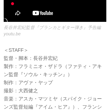
長谷井宏紀監督『ブランカとギター弾き』予告編
youtu.be
＜STAFF＞
監督・脚本：長谷井宏紀
製作：フラミニオ・ザドラ（ファティ・アキ
ン監督『ソウル・キッチン』）
制作：アヴァ・ヤップ
撮影：大西健之
音楽：アスカ・マツミヤ（スパイク・ジョー
ンズ監督短編『アイム・ヒア』）、フランシ