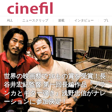
ALL
ニュースクリップ
連載
インタビュー
プレ
世界の映画祭で16もの賞を受賞！長
谷井宏紀監督 第一回長編作品『ブラ
ンカとギター弾き』浅野忠信がナレ
ーションに参加決定！