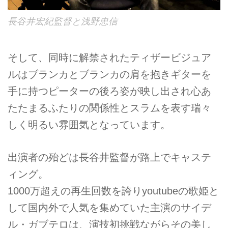
長谷井宏紀監督と浅野忠信
そして、同時に解禁されたティザービジュア
ルはブランカとブランカの肩を抱きギターを
手に持つピーターの後ろ姿が映し出され心あ
たたまるふたりの関係性とスラムを表す瑞々
しく明るい雰囲気となっています。
出演者の殆どは長谷井監督が路上でキャステ
ィング。
1000万超えの再生回数を誇りyoutubeの歌姫と
して国内外で人気を集めていた主演のサイデ
ル・ガブテロは、演技初挑戦ながらその美し