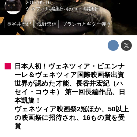
2017-05-16
シネフィル編集部
@
cinefil編集部
長谷井宏紀
浅野忠信
ブランカとギター弾き
日本人初！ヴェネツィア・ビエンナ
ーレ＆ヴェネツィア国際映画祭出資
世界が認めた才能、長谷井宏紀（ハ
セイ・コウキ） 第一回長編作品、日
本凱旋！
ヴェネツィア映画祭2冠ほか、50以上
の映画祭に招待され、16もの賞を受
賞