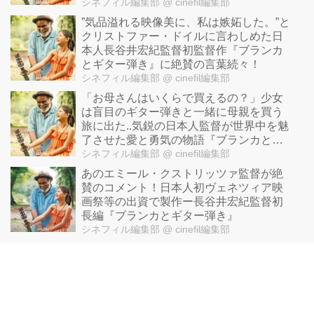
シネフィル編集部
@ cinefil編集部
”気品溢れる映像美に、私は嫉妬した。”と
クリストファー・ドイルに言わしめた日
本人長谷井宏紀監督初監督作『ブランカ
とギター弾き』に絶賛の言葉続々！
シネフィル編集部
@ cinefil編集部
「お母さんはいくらで買えるの？」少女
は盲目のギター弾きと一緒に母親を買う
旅に出た..気鋭の日本人監督が世界中を魅
了させた愛と勇気の物語『ブランカとギ
ター弾き』
シネフィル編集部
@ cinefil編集部
あのエミール・クストリッツァ監督が絶
賛のコメント！日本人初ヴェネツィア映
画祭等の出資で製作ー長谷井宏紀監督初
長編『ブランカとギター弾き』
シネフィル編集部
@ cinefil編集部