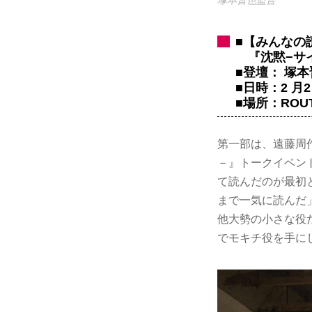
■【みんなの
『沈黙−サイ
■登壇： 塚
■日時：2 月2 
■場所：ROU
第一部は、遠藤周
－』トークイベン
て読んだのが最初
まで一気に読んだ
他大勢の小さな役
でモキチ役を手に