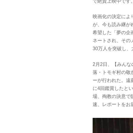
で絶賛上映中です
映画化の決定により
が、今も読み継が
希望した「夢の企
ネートされ、その
30万人を突破し
2月2日、【みん
落・トモギ村の敬
ーが行われた。遠
に4回鑑賞したと
場、殉教の決意で
速、レポートをお