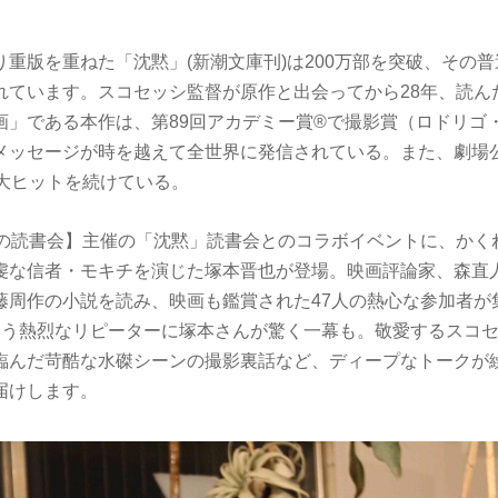
。
重版を重ねた「沈黙」(新潮文庫刊)は200万部を突破、その
れています。スコセッシ監督が原作と出会ってから28年、読ん
画」である本作は、第89回アカデミー賞®で撮影賞（ロドリゴ
メッセージが時を越えて全世界に発信されている。また、劇場
、大ヒットを続けている。
なの読書会】主催の「沈黙」読書会とのコラボイベントに、かく
虔な信者・モキチを演じた塚本晋也が登場。映画評論家、森直
藤周作の小説を読み、映画も鑑賞された47人の熱心な参加者が
いう熱烈なリピーターに塚本さんが驚く一幕も。敬愛するスコ
臨んだ苛酷な⽔磔シーンの撮影裏話など、ディープなトークが
届けします。