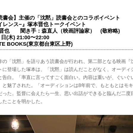
読書会】主催の「沈黙」読書会とのコラボイベント
レンス−』塚本晋也トークイベント
本晋也 聞き手：森直人（映画評論家） (敬称略)
日(木) 21:00〜22:00
TE BOOKS(東京都台東区上野)
作の「沈黙」を語りあう読書会が行われ、第二部となる映画『
トに登場した塚本は、「沈黙」は読んだことがなく、オーディ
と告白。「率直に言ってすごく面白い。内容は重いが、ぐいぐ
」と魅了された。「オーディションは8年前で、もともとはモ
だった。監督に会えたら一生、思い出話ができると臨んだ二度
したことを明かした。