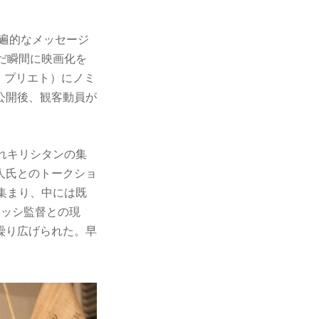
普遍的なメッセージ
だ瞬間に映画化を
・プリエト）にノミ
公開後、観客動員が
れキリシタンの集
人氏とのトークショ
集まり、中には既
セッシ監督との現
繰り広げられた。早