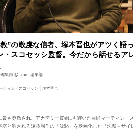
シ教”の敬虔な信者、塚本晋也がアツく語
ン・スコセッシ監督。今だから話せるアレ
4
ル編集部
@
cinefil編集部
ーティン・スコセッシ
塚本晋也
に最も尊敬され、アカデミー賞®にも輝いた巨匠マーティン・
字塔と称される遠藤周作の「沈黙」を映画化した『沈黙－サイ