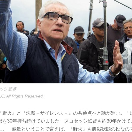
ッシ監督
LC. All Rights Reserved.
『野火』と『沈黙－サイレンス－』の共通点へと話が進む。「
想を30年持ち続けていました。スコセッシ監督も約30年かけ
し、「減量ということで言えば、『野火』も飢餓状態の役なの