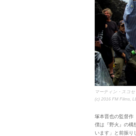
マーティン・スコセ
(c) 2016 FM Films, L
塚本晋也の監督作
僕は『野火』の構
います」と前振り