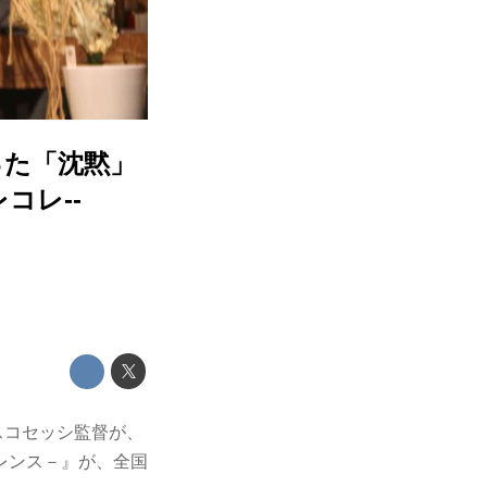
った「沈黙」
コレ--
スコセッシ監督が、
レンス－』が、全国