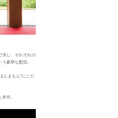
で演じ、それぞれの
いう豪華な配役。
ほんまもん”にこだ
た本作。