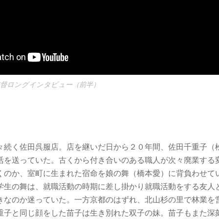
ito監督ロングインタビュー（前半）
々続く佐田呉服店。店を継いだ日から２０年間、佐田千重子（
活を送っていた。古くから付き合いのある職人が次々廃業する
くのか、室町に生まれた宿命を娘の舞（橋本愛）に背負わせて
学生の舞は、就職活動の時期に差し掛かり就職活動をする友人
きなのか迷っていた。一方京都のはずれ、北山杉の里で林業を
重子と同じ顔をした苗子は生き別れた双子の妹。苗子もまた深