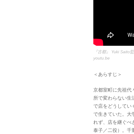
『古都』 Yuki Sa
youtu.be
＜あらすじ＞
京都室町に先祖代
所で変わらない生
で店をどうしてい
で生きていた。大
れず、店を継ぐべ
泰子／二役）。千