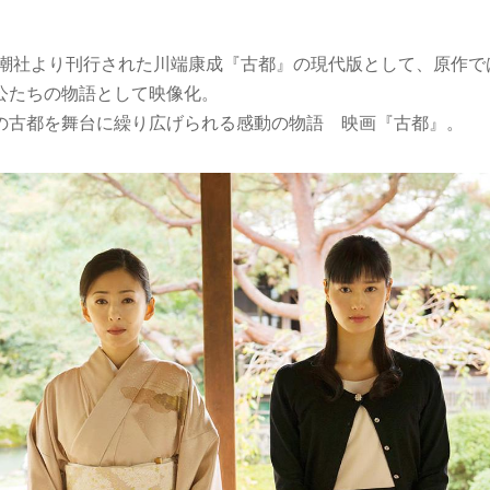
に新潮社より刊行された川端康成『古都』の現代版として、原作
公たちの物語として映像化。
の古都を舞台に繰り広げられる感動の物語 映画『古都』。