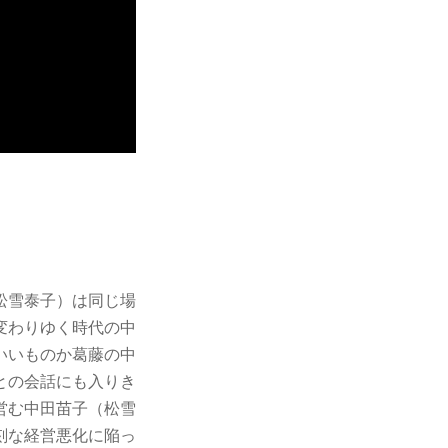
松雪泰子）は同じ場
変わりゆく時代の中
いいものか葛藤の中
との会話にも入りき
営む中田苗子（松雪
刻な経営悪化に陥っ