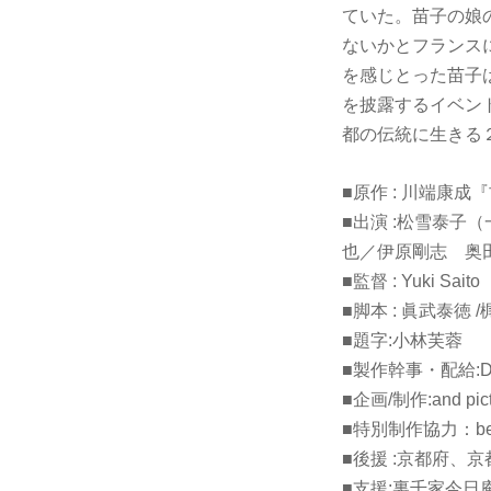
ていた。苗子の娘
ないかとフランス
を感じとった苗子
を披露するイベン
都の伝統に生きる
■原作 : 川端康成
■出演 :松雪泰
也／伊原剛志 奥
■監督 : Yuki Saito
■脚本 : 眞武泰徳 /梶
■題字:小林芙蓉
■製作幹事・配給:D
■企画/制作:and pict
■特別制作協力：beac
■後援 :京都府、
■支援:裏千家今日