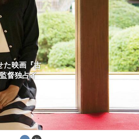
せた映画『古
o監督独占イ