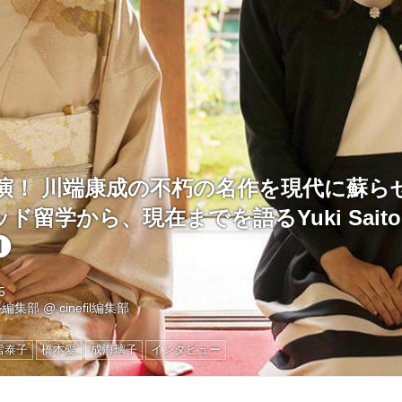
主演！ 川端康成の不朽の名作を現代に蘇ら
ド留学から、現在までを語るYuki Sait
❶
5
ル編集部
@
cinefil編集部
雪泰子
橋本愛
成海璃子
インタビュー