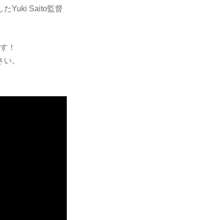
i Saito監督
ます！
さい。