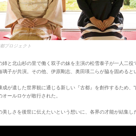
/古都プロジェクト
の姉と北山杉の里で働く双子の妹を主演の松雪泰子が一人二役
海璃子が共演。その他、伊原剛志、奥田瑛二らが脇を固めると
康成が遺した世界観に通じる新しい『古都』を創作するため、“
のオールロケが敢行された。
の美しさを後世に伝えたいという想いに、各界の才能が結集し