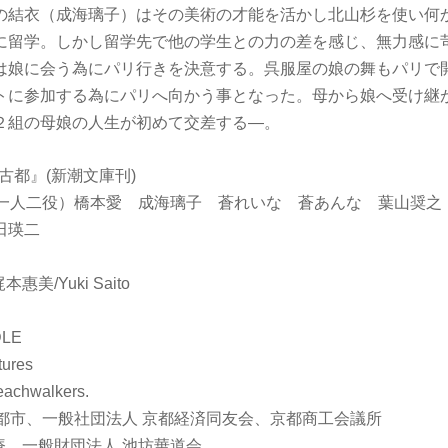
の結衣（成海璃子）はその美術の才能を活かし北山杉を使い何
に留学。しかし留学先で他の学生との力の差を感じ、無力感に
は娘に会う為にパリ行きを決意する。呉服屋の娘の舞もパリで
トに参加する為にパリへ向かう事となった。母から娘へ受け継
２組の母娘の人生が初めて交差する—。
『古都』(新潮文庫刊)
子（一人二役）橋本愛 成海璃子 蒼れいな 蒼あんな 葉山奨之
田瑛二
本惠美/Yuki Saito
LE
ures
hwalkers.
京都市、一般社団法人 京都経済同友会、京都商工会議所
庵、一般財団法人 池坊華道会