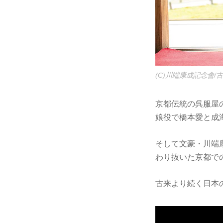
(C)川端康成記念會
京都伝統の呉服屋
娘役で橋本愛と成
そして文豪・川端
わり抜いた京都で
古来より続く日本