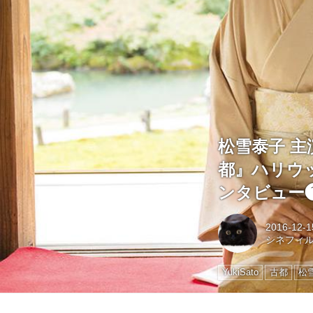
松雪泰子 
都』ハリウッ
ンタビュー
2016-12-1
シネフィ
YukiSato
古都
松