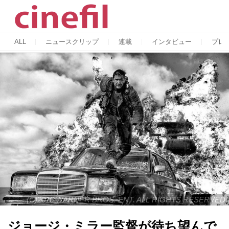
ALL
ニュースクリップ
連載
インタビュー
プレ
(C)2016 WARNER BROS. ENT. ALL RIGHTS RESERVED
ジョージ・ミラー監督が待ち望んで