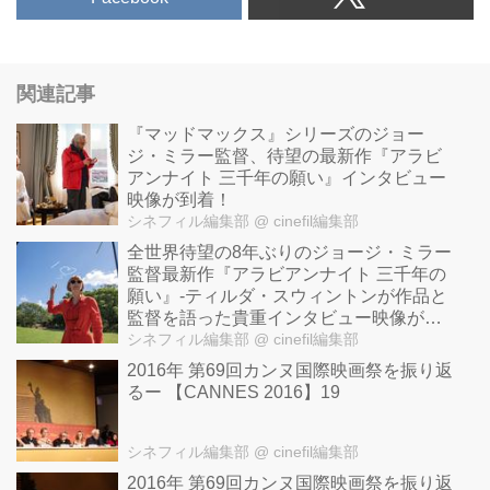
関連記事
『マッドマックス』シリーズのジョー
ジ・ミラー監督、待望の最新作『アラビ
アンナイト 三千年の願い』インタビュー
映像が到着！
シネフィル編集部
@ cinefil編集部
全世界待望の8年ぶりのジョージ・ミラー
監督最新作『アラビアンナイト 三千年の
願い』-ティルダ・スウィントンが作品と
監督を語った貴重インタビュー映像が解
禁！
シネフィル編集部
@ cinefil編集部
2016年 第69回カンヌ国際映画祭を振り返
るー 【CANNES 2016】19
シネフィル編集部
@ cinefil編集部
2016年 第69回カンヌ国際映画祭を振り返