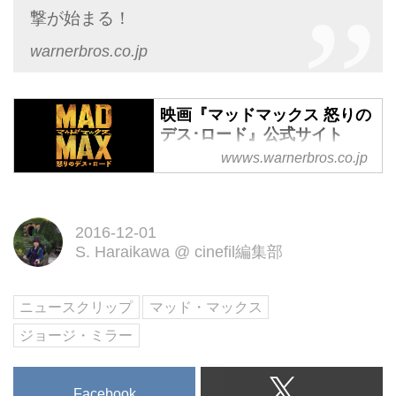
撃が始まる！
warnerbros.co.jp
映画『マッドマックス 怒りの
デス･ロード』公式サイト
wwws.warnerbros.co.jp
＜ブラック＆クローム＞エディシ
ョン 2017.2.8 ブルーレイ発売 映
画『マッドマックス 怒りのデス･
2016-12-01
ロード』公式サイト
S. Haraikawa
@
cinefil編集部
ニュースクリップ
マッド・マックス
ジョージ・ミラー
Facebook