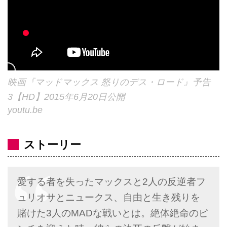
映画『マッドマックス 怒りのデス・ロード』予告
3【HD】2015年6月20日公開
youtu.be
ストーリー
愛する者を失ったマックスと2人の反逆者フ
ュリオサとニュークス、自由と生き残りを
賭けた3人のMADな戦いとは。絶体絶命のピ