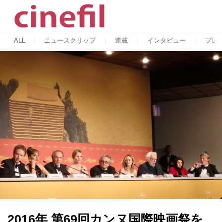
ALL
ニュースクリップ
連載
インタビュー
プレ
2016年 第69回カンヌ国際映画祭を