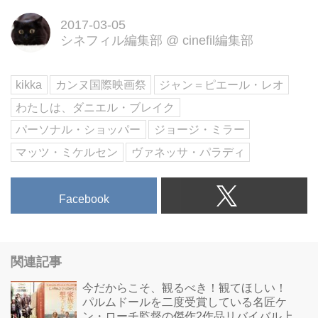
2017-03-05
シネフィル編集部
@
cinefil編集部
kikka
カンヌ国際映画祭
ジャン＝ピエール・レオ
わたしは、ダニエル・ブレイク
パーソナル・ショッパー
ジョージ・ミラー
マッツ・ミケルセン
ヴァネッサ・パラディ
Facebook
関連記事
今だからこそ、観るべき！観てほしい！
パルムドールを二度受賞している名匠ケ
ン・ローチ監督の傑作2作品リバイバル上