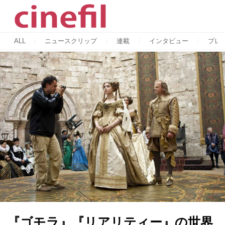
ALL
ニュースクリップ
連載
インタビュー
プレ
『ゴモラ』『リアリティー』の世界