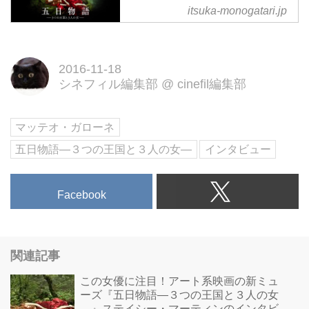
itsuka-monogatari.jp
11.25（金）全国ロードショー。
母になることを追い求め、若さと
美貌を熱望し、まだ見ぬ世界に憧
2016-11-18
れる…400年の時を経て、カンヌ
シネフィル編集部
@
cinefil編集部
を2度制した鬼才が描く世界最初
のおとぎ話は、現代と変わること
のない、残酷なまでの女の“性
マッテオ・ガローネ
（サガ）”。
五日物語—３つの王国と３人の女—
インタビュー
Facebook
関連記事
この女優に注目！アート系映画の新ミュ
ーズ『五日物語—３つの王国と３人の女
—』ステイシー・マーティンのインタビ