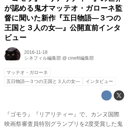
が認める鬼才マッテオ・ガローネ監
督に聞いた新作『五日物語—３つの
王国と３人の女—』公開直前インタ
ビュー
2016-11-18
シネフィル編集部
@
cinefil編集部
マッテオ・ガローネ
五日物語—３つの王国と３人の女—
インタビュー
『ゴモラ』『リアリティー』で、カンヌ国際
映画祭審査員特別グランプリを2度受賞した鬼