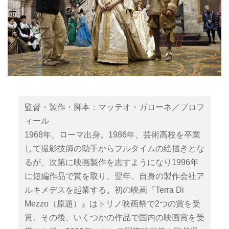
監督・製作・脚本：マッテオ・ガローネ／プロフ
ィール
1968年、ローマ出身。1986年、芸術高校を卒業
して撮影技師の助手からフルタイムの絵描きとな
るが、次第に映画製作を志すようになり1996年
に短編作品で賞を取り、翌年、自身の製作会社ア
ルキメデスを起業する。初の映画『Terra Di
Mezzo（原題）』はトリノ映画祭で2つの賞を受
賞。その後、いくつかの作品で国内の映画賞を受