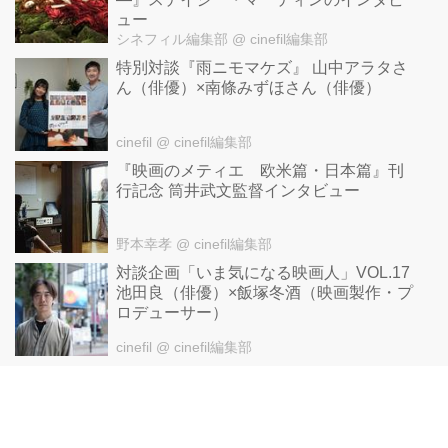
ュー
シネフィル編集部
@ cinefil編集部
特別対談『雨ニモマケズ』 山中アラタさ
ん（俳優）×南條みずほさん（俳優）
cinefil
@ cinefil編集部
『映画のメティエ 欧米篇・日本篇』刊
行記念 筒井武文監督インタビュー
野本幸孝
@ cinefil編集部
対談企画「いま気になる映画人」VOL.17
池田良（俳優）×飯塚冬酒（映画製作・プ
ロデューサー）
cinefil
@ cinefil編集部