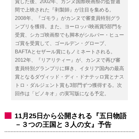
賞した後、2002年、カンヌ国際映画祭の監督週
間で上映された『剥製師』が注目を集める。
2008年、『ゴモラ』がカンヌで審査員特別グラ
ンプリを獲得。また、ヨーロッパ映画賞5部門を
受賞、シカゴ映画祭でも脚本がシルバー・ヒュー
ゴ賞を受賞して、ゴールデン・グローブ、
BAFTAとセザール賞にもノミネートされる。
2012年、『リアリティー』が、カンヌで再び審
査員特別グランプリに輝き、イタリア国内の最高
賞となるダヴィッド・ディ・ドナテッロ賞とナス
トロ・ダルジェント賞も3部門ずつ獲得する。次
回作は「ピノキオ」の実写版になる予定。
11月25日から公開される『五日物語
－３つの王国と３人の女』予告