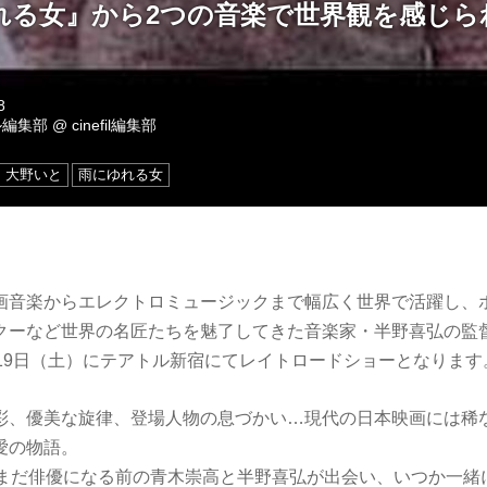
れる女』から2つの音楽で世界観を感じら
8
ル編集部
@
cinefil編集部
大野いと
雨にゆれる女
画音楽からエレクトロミュージックまで幅広く世界で活躍し、
クーなど世界の名匠たちを魅了してきた音楽家・半野喜弘の監
月19日（土）にテアトル新宿にてレイトロードショーとなります
彩、優美な旋律、登場人物の息づかい…現代の日本映画には稀
愛の物語。
、まだ俳優になる前の青木崇高と半野喜弘が出会い、いつか一緒