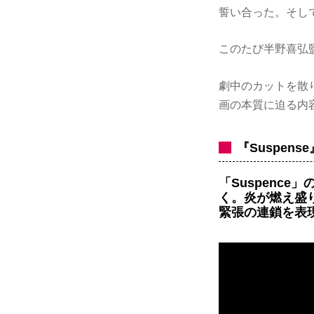
誓い合った。そし
このたび半野喜弘
劇中のカットを散り
画の本質に迫る内
『Suspense
「Suspenc
く。炎が燃え盛
緊張の連鎖を表