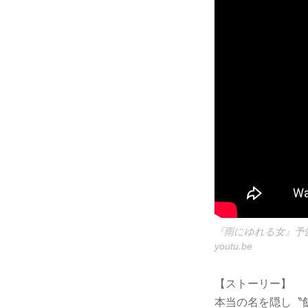
『雨にゆれる女』予
youtu.be
【ストーリー】
本当の名を隠し〝