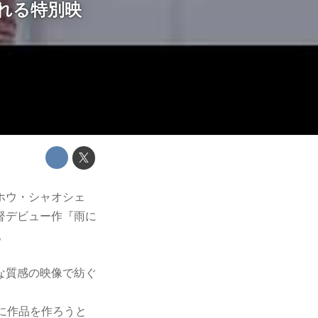
れる特別映
ホウ・シャオシェ
督デビュー作『雨に
。
な質感の映像で紡ぐ
に作品を作ろうと