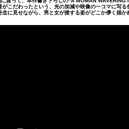
渡って、本作書き下ろしの”A WOMAN WAVERING IN 
督がこだわったという、光の加減や映像の一コマに写る
丹念に見せながら、男と女が接する姿がどこか儚く描か