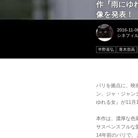
作『雨にゆ
像を発表！
2016-11-0
シネフィ
半野喜弘
青木崇高
パリを拠点に、映
ン、ジャ・ジャン
ゆれる女』が11
本作は、濃厚な色
サスペンスフルな
14年前のパリで