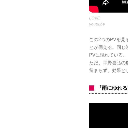
LOVE
youtu.be
この2つのPVを
とが伺える。同じ
PVに現れている。
ただ、半野喜弘の
留まらず、効果と
『雨にゆれる