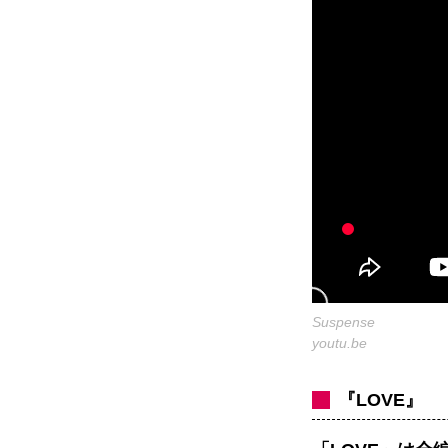
Suspense
youtu.be
『LOVE』