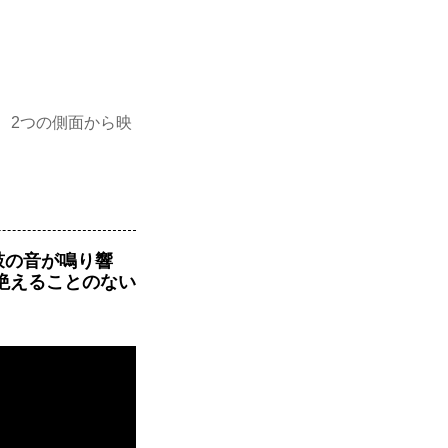
た。
が、2つの側面から映
鼓の音が鳴り響
絶えることのない