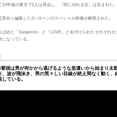
て10年後の東京で2人は再会し、『雨にゆれる女』は生まれ
監督自ら編集した2パターンのスペシャル映像が解禁された。
ばめた「Suspence」と「LOVE」と名付けられたそれぞれ
容になっている。
』
e」の冒頭は男が何かから逃げるような息遣いから始まり太
り、波が飛沫き、男の荒々しい目線が絶え間なく動く、
現している。