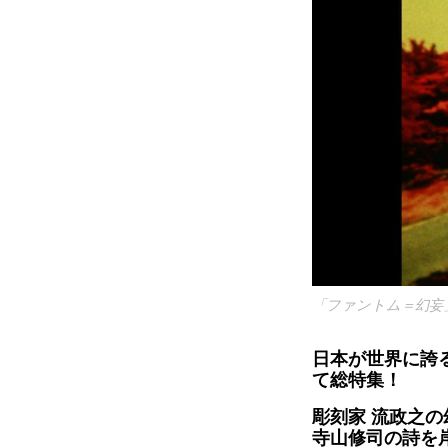
「ファントム＝幻妄
日本が世界に誇
て総特集！
彫刻家 流政之
寺山修司の詩を