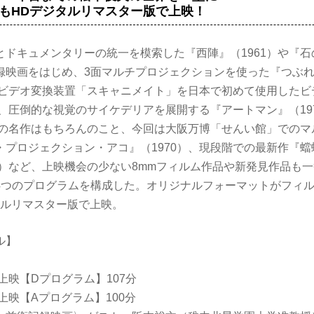
もHDデジタルリマスター版で上映！
ドキュメンタリーの統一を模索した『西陣』（1961）や『石の
録映画をはじめ、3面マルチプロジェクションを使った『つぶ
）、ビデオ変換装置「スキャニメイト」を日本で初めて使用した
や、圧倒的な視覚のサイケデリアを展開する『アートマン』（19
などの名作はもちろんのこと、今回は大阪万博「せんい館」での
・プロジェクション・アコ』（1970）、現段階での最新作『蟷
2）など、上映機会の少ない8mmフィルム作品や新発見作品も
4つのプログラムを構成した。オリジナルフォーマットがフィ
タルリマスター版で上映。
ル】
:10上映【Dプログラム】107分
:30上映【Aプログラム】100分