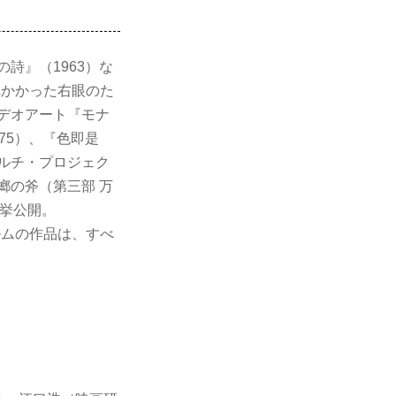
詩』（1963）な
れかかった右眼のた
ビデオアート『モナ
75）、『色即是
マルチ・プロジェク
螂の斧（第三部 万
一挙公開。
ルムの作品は、すべ