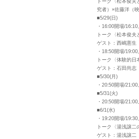
トーク〈松本俊夫
究者）×佐藤洋（
■5/29(日)
・16:00開場/16
トーク〈松本俊夫
ゲスト：西嶋憲生
・18:50開場/19
トーク〈体験的日
ゲスト：石田尚志
■5/30(月)
・20:50開場/21
■5/31(火)
・20:50開場/21
■6/1(水)
・19:20開場/1
トーク〈湯浅譲二
ゲスト：湯浅譲二