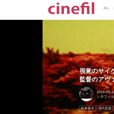
ALL
視覚のサイ
監督のアヴァ
2016-05-1
シネフィ
松本俊夫
現代音楽