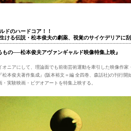
ルドのハードコア！！
生ける伝説・松本俊夫の劇薬、視覚のサイケデリアに
るもの──松本俊夫アヴァンギャルド映像特集上映』
イオニアにして、理論面でも前衛芸術運動を牽引した映像作家
『松本俊夫著作集成』(阪本裕文＝編 全四巻、森話社)の刊行開
画・実験映画・ビデオアートを特集上映する。