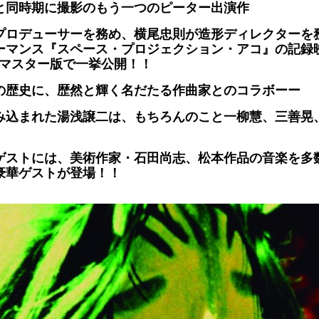
と同時期に撮影のもう一つのピーター出演作
プロデューサーを務め、横尾忠則が造形ディレクターを務
ーマンス『スペース・プロジェクション・アコ』の記録
リマスター版で一挙公開！！
の歴史に、歴然と輝く名だたる作曲家とのコラボーー
み込まれた湯浅譲二は、もちろんのこと一柳慧、三善晃
ゲストには、美術作家・石田尚志、松本作品の音楽を多
豪華ゲストが登場！！