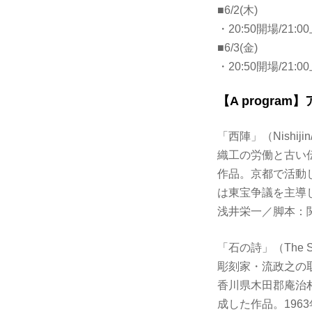
■6/2(木)
・20:50開場/21
■6/3(金)
・20:50開場/21
【A progr
「西陣」（Nishijin/
織工の労働と古い
作品。京都で活動
は東宝争議を主導
浅井栄一／脚本：
「石の詩」（The Song
彫刻家・流政之の
香川県木田郡庵治
成した作品。196