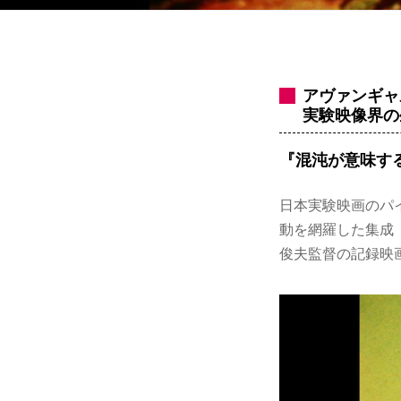
アヴァンギャ
実験映像界の
『混沌が意味す
日本実験映画のパ
動を網羅した集成
俊夫監督の記録映