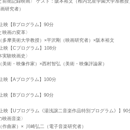
と前衛記録映画〉 ゲスト：阪本裕文（稚内北星学園大学准教授
映画研究者）
:10上映【Bプログラム】90分
と映画の変革〉
（多摩美術大学教授）×平沢剛（映画研究者）×阪本裕文
:00上映【Cプログラム】108分
本実験映画史〉
（美術・映像作家）×西村智弘（美術・映像評論家）
:00上映【Aプログラム】100分
:00上映【Bプログラム】90分
9:30上映【Uプログラム《湯浅譲二音楽作品特別プログラム》】90
の映画音楽〉
（作曲家）× 川崎弘二（電子音楽研究者）