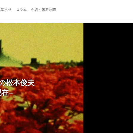
お知らせ
コラム
今週・来週公開
の松本俊夫
在--