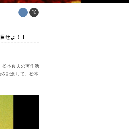
刮目せよ！！
・松本俊夫の著作活
始を記念して、松本