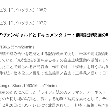
:00上映【Cプログラム】108分
:00上映【Dプログラム】107分
am】アヴァンギャルドとドキュメンタリー：前衛記録映画の時
1961/35mm/26min）
伝統の絡み合いを題材とする記録映画であり、松本の前衛記録
していた「京都記録映画をみる会」の自主上映運動を基盤とし
したことで知られる宮島義勇、作中で能『土蜘蛛』を舞うのは観
関根弘・松本俊夫／撮影：宮島義勇／音楽：三善晃／語り：日
 of Stone/1963/16mm/24min）
取材のために来日した『ライフ』誌のカメラマン、アーネスト
村の石切り場の写真と、流による彫刻の写真を素材として、テ
3年2月28日にTBSテレビにて放送された。 脚本・編集：松