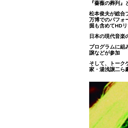
『薔薇の葬列』
松本俊夫が総合
万博でのパフォ
掘も含めてHD
日本の現代音楽
プログラムに組
譲などが参加
そして、トーク
家・湯浅譲二ら