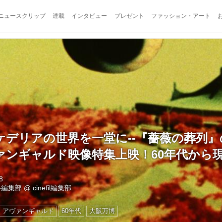
ニュースクリップ
連載
インタビュー
プレゼント
ファッション・アート
ケデリアの世界を一堂に--『薔薇の葬列』
ンギャルド映像特集上映！60年代から現
8
ル編集部
@
cinefil編集部
アヴァンギャルド
60年代
大阪万博