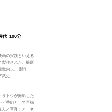
代 100分
映画の実践といえる
て製作された。撮影
世栄夫。 製作：
下武史
・サトウが撮影した
レビ番組として再構
本俊夫／写真：アーネ