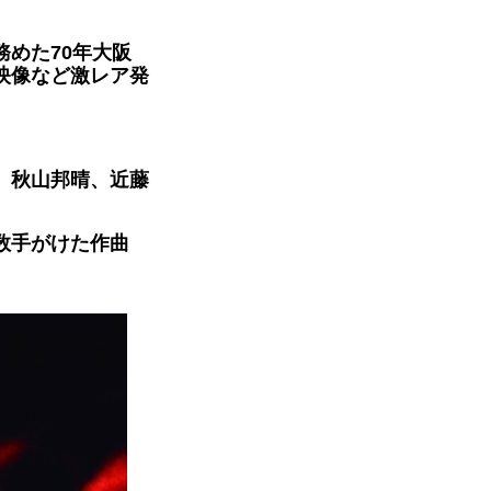
めた70年大阪
映像など激レア発
、秋山邦晴、近藤
数手がけた作曲