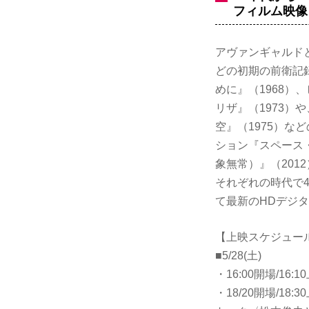
フィルム映像
アヴァンギャルドと
どの初期の前衛記
めに』（1968
リザ』（1973）
空』（1975）
ション『スペース
象無常）』（201
それぞれの時代で
て最新のHDデジ
【上映スケジュー
■5/28(土)
・16:00開場/16
・18/20開場/18