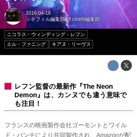
2016-04-18
シネフィル編集部
@
cinefil編集部
ニコラス・ウィンディング・レフン
エル・ファニング
キアヌ・リーヴス
レフン監督の最新作『The Neon
Demon』は、カンヌでも違う意味で
も注目！
フランスの映画製作会社ゴーモントとワイル
ド・バンチにより共同製作され、Amazonが配