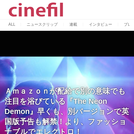
ALL
ニュースクリップ
連載
インタビュー
プレ
Ａｍａｚｏｎが配給で別の意味でも
注目を浴びている『The Neon
Demon』早くも、別バージョンで英
国版予告も解禁！より、ファッショ
ナブルでエレクトロ！