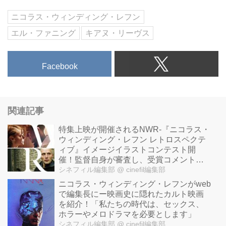
ヴ』のニコラス・ウィンディン
それも、当初噂された12本を上回
ペティション作品として、すでに
グ・レフン監督が、Amazonと新
り、年間16本のペースで制作し、
ニコラス・ウィンディング・レフン
選ばれている。
作を撮る事が明らかになった。
「アカデミー賞を狙う」という事
エル・ファニング
キアヌ・リーヴス
主演はエル・ファニング、共演に
新作は、キアヌ・リーヴス、『マ
も宣言。
クリスティナ・ヘンドリックス、
レフィセント』のエル・ファニン
かたやNETFLIXは、来年、自主映
ジェナ・マローン、キアヌ・リー
グ、『ハンガー・ゲーム』のジェ
画を10本公開し、テレビシリーズ
Facebook
ヴス。
ナ・マローン、レフン監督の『ド
も今年の約2倍となる31本製作す
レフン監督らしい、より都会的な
ライヴ』や『ロスト・リバー』の
る計画を進めている。
洗練された映像を感...
クリスティーナ・ヘンドリックス
今後ますます、NETFLIXとの攻防
関連記事
が出演するという。
が激しくなっていくととともに、
特集上映が開催されるNWR-『ニコラス・
ニコラス・ウィンディング・レフ
YouTubeがどう動くか？
ウィンディング・レフン レトロスペクテ
ン監督 wikipedia
そして、a...
ィブ』イメージイラストコンテスト開
『The Neon Demon』は、ゴーモ
催！監督自身が審査し、受賞コメント
も！
シネフィル編集部
@ cinefil編集部
ンとワイルドバンチによって製作
ニコラス・ウィンディング・レフンがweb
され、Amazonがアメリカで劇場
で編集長にー映画史に隠れたカルト映画
公開等を...
を紹介！「私たちの時代は、セックス、
ホラーやメロドラマを必要とします」
シネフィル編集部
@ cinefil編集部