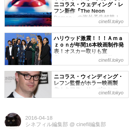
ニコラス・ウェディング・レ
フン新作『The Neon
Demon』の海外予告解禁！ -
cinefil.tokyo
シネフィル - 映画好きによる
映画好きのためのWebマガジ
ン
ハリウッド激震！！！Ａｍａ
ｚｏｎが年間16本映画制作発
「ブロンソン」「ドライヴ」の鬼
表！オスカー取りも宣
才ニコラス・ウィンディング・レ
言！！！NETFLIXと攻防か？
cinefil.tokyo
フン監督最新作『The Neon
- シネフィル - 映画好きによる
Demon』の予告編が公開され
映画好きのためのWebマガジ
ニコラス・ウィンディング・
ン
た。
レフン監督がホラー映画製
出てくるのは、美女だらけ---ぽつ
16年末の27日に、米アマゾン・
作！キアヌ・リーヴスとエ
cinefil.tokyo
んと一人の男性はキアヌ・リーヴ
ドットコムのジェフ・ベゾス最高
ル・ファニング、ジェナ・マ
ス。
ーロン--- - シネフィル - 映画
経営責任者の発言にハリウッドに
それにしても、今度のレフン監督
好きによる映画好きのための
激震が走った。ついに、正式に映
Webマガジン
の映像はオシャレで、洗練されて
2016-04-18
画も頂点を目指す事が発表された
シネフィル編集部
@
cinefil編集部
いる映像。
『プッシャー』三部作や『ドライ
からだ。
今作品は、カンヌ国際映画祭コン