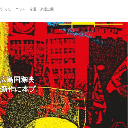
お知らせ
コラム
今週・来週公開
広島国際映
最新作に本プ