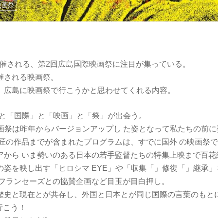
映画祭
ら開催される、第2回広島国際映画祭に注目が集っている。
催される映画祭。
、広島に映画祭で行こうかと思わせてくれる内容。
」と「国際」と「映画」と「祭」が出会う。
映画祭は昨年からバージョンアップし た姿となって私たちの前
巨匠の作品までが含まれたプログラムは、すでに国外 の映画祭
アから いま勢いのある日本の若手監督たちの特集上映まで百花
の姿を映し出す「ヒロシマ EYE」や「収集「」修復「」継承
・フランセーズとの協賛企画など目玉が目白押し。
歴史と現在とが共存し、外国と日本とが同じ国際の言葉のもとに
に 行こう！