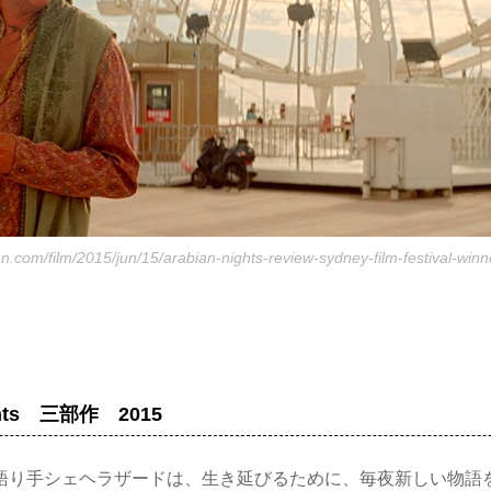
n.com/film/2015/jun/15/arabian-nights-review-sydney-film-festival-winn
ights 三部作 2015
語り手シェヘラザードは、生き延びるために、毎夜新しい物語を