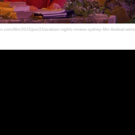
n.com/film/2015/jun/15/arabian-nights-review-sydney-film-festival-winn