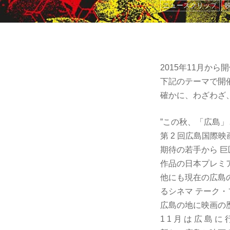
ニュースクリップ
2015年11月か
下記のテーマで開
確かに、わざわざ
”この秋、「広島
第 2 回広島国際
期待の若手から 
作品の日本プレミ
他にも現在の広島
るシネマ テーク
広島の地に映画の
1 1 月 は 広 島 