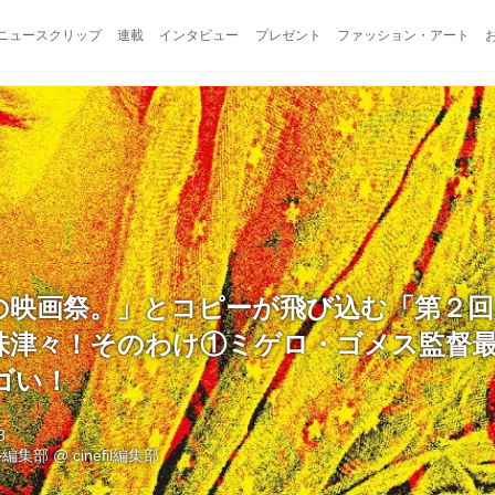
ニュースクリップ
連載
インタビュー
プレゼント
ファッション・アート
の映画祭。」とコピーが飛び込む「第２回
味津々！そのわけ①ミゲロ・ゴメス監督
ゴい！
8
ル編集部
@
cinefil編集部