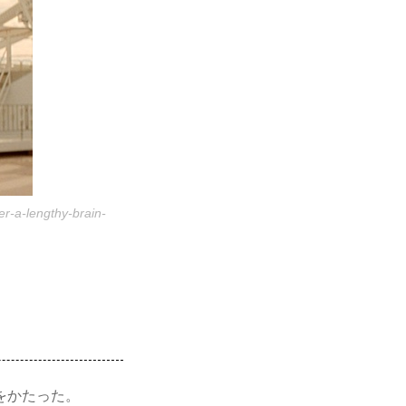
er-a-lengthy-brain-
かたっ­た。