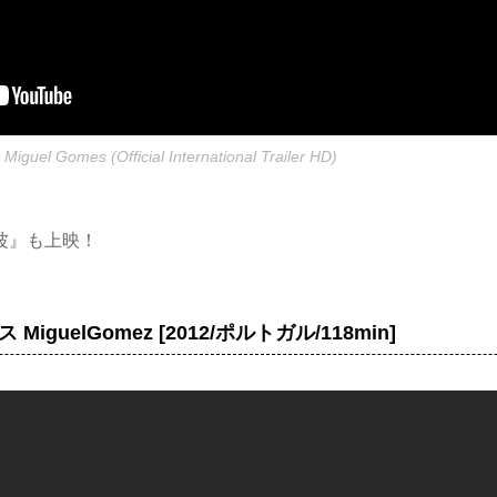
guel Gomes (Official International Trailer HD)
波』も上映！
iguelGomez [2012/ポルトガル/118min]