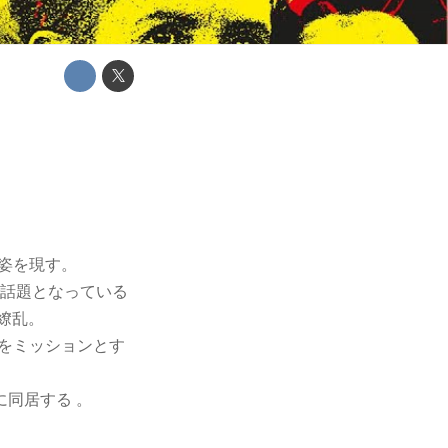
に姿を現す。
で話題となっている
繚乱。
」をミッションとす
同居する 。