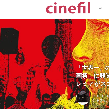
ALL
「世界一。
画祭」に興
レミアがス
2015-11-1
シネフィ