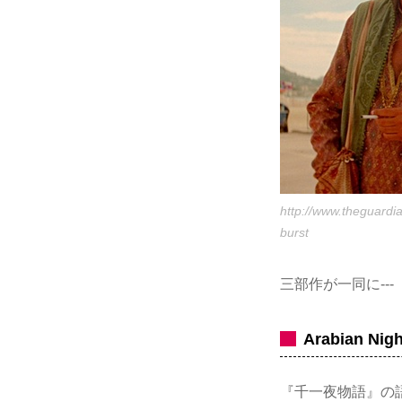
http://www.theguardia
burst
三部作が一同に---
Arabian N
『千一夜物語』の