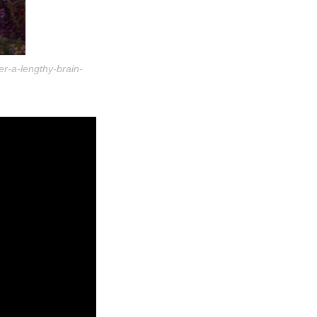
er-a-lengthy-brain-