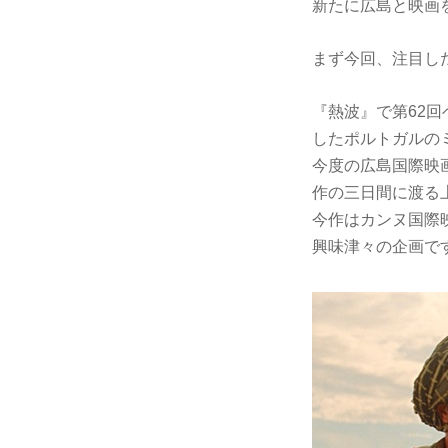
新たに広島と映画を
まず今回、注目し
『熱波』で第62
したポルトガルの
今度の広島国際映画祭
作の三日間に渡る
今作はカンヌ国際
興味津々の企画で