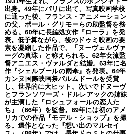
1931年生まれ、フランスのポンシャトー
出身。49年にパリに出て、写真映画学校
に通った後、フランス・アニメーション
の父、ポール・グリモーらの助監督を務
める。60年に長編処女作『ローラ』を発
表。低予算ながら、後のドゥミ映画の要
素を凝縮した作品で、「ヌーヴェルヴァ
ーグの真珠」と称えられる。62年女流監
督アニエス・ヴァルダと結婚。63年に名
作『シェルブールの雨傘』を発表。64年
カンヌ国際映画祭パルムドールを受賞
し、世界的に大ヒット。次いでドヌーヴ
とフランソワーズ・ドルレアックの姉妹
が主演した『ロシュフォールの恋人た
ち』（66年）を監督。69年には初のアメ
リカでの作品『モデル・ショップ』を撮
る。遺作となった『想い出のマルセイ
ユ』（88年）では、長年ドゥミとの仕事