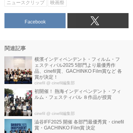
ニュースクリップ
映画祭
Facebook
関連記事
横濱インディペンデント・フィルム・フ
ェスティバル2025 5部門より最優秀作
品、cinefil賞、GACHINKO Film賞など 各
賞が決定！
cinefil
@ cinefil編集部
初開催！ 熱海インディペンデント・フィ
ルム・フェスティバル ８作品が授賞
cinefil
@ cinefil編集部
澁谷IFF2025 開催 各部門最優秀賞・cinefil
賞・GACHINKO Film賞 決定