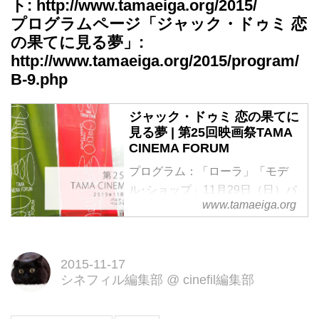
ト:
http://www.tamaeiga.org/2015/
プログラムページ「ジャック・ドゥミ 恋
の果てに見る夢」:
http://www.tamaeiga.org/2015/program/
B-9.php
ジャック・ドゥミ 恋の果てに
見る夢 | 第25回映画祭TAMA
CINEMA FORUM
プログラム：「ローラ」「モデ
ル･ショップ」11月29日（日）パ
www.tamaeiga.org
ルテノン多摩小ホールにて開催
2015-11-17
シネフィル編集部
@
cinefil編集部