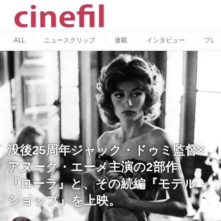
ALL
ニュースクリップ
連載
インタビュー
プレ
没後25周年ジャック・ドゥミ監督×
アヌーク・エーメ主演の2部作。
『ローラ』と、その続編『モデル・
ショップ』を上映。