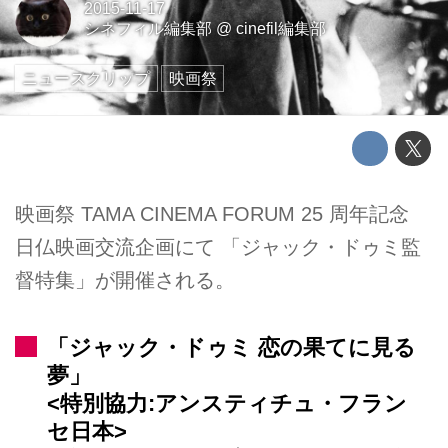
2015-11-17
シネフィル編集部
@
cinefil編集部
ニュースクリップ
映画祭
映画祭 TAMA CINEMA FORUM 25 周年記念
日仏映画交流企画にて 「ジャック・ドゥミ監
督特集」が開催される。
「ジャック・ドゥミ 恋の果てに見る
夢」
<特別協力:アンスティチュ・フラン
セ日本>