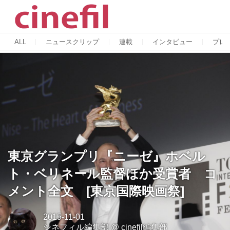
ALL
ニュースクリップ
連載
インタビュー
プレ
東京グランプリ『ニーゼ』ホベル
ト・ベリネール監督ほか受賞者 コ
メント全文 [東京国際映画祭]
2015-11-01
シネフィル編集部
@
cinefil編集部