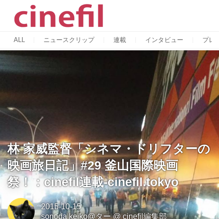
ALL
ニュースクリップ
連載
インタビュー
プレ
林 家威監督「シネマ・ドリフターの
映画旅日記」#29 釜山国際映画
祭！：cinefil連載-cinefil.tokyo
2015-10-15
sonoda keiko@ター
@
cinefil編集部