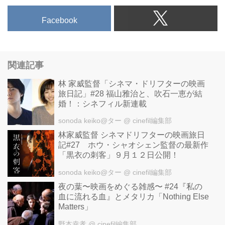
Facebook
関連記事
林 家威監督「シネマ・ドリフターの映画
旅日記」#28 福山雅治と、吹石一恵が結
婚！：シネフィル新連載
sonoda keiko@ター
@ cinefil編集部
林家威監督 シネマドリフターの映画旅日
記#27 ホウ・シャオシェン監督の最新作
「黒衣の刺客」９月１２日公開！
sonoda keiko@ター
@ cinefil編集部
夜の葉〜映画をめぐる雑感〜 #24『私の
血に流れる血』とメタリカ「Nothing Else
Matters」
野本幸孝
@ cinefil編集部