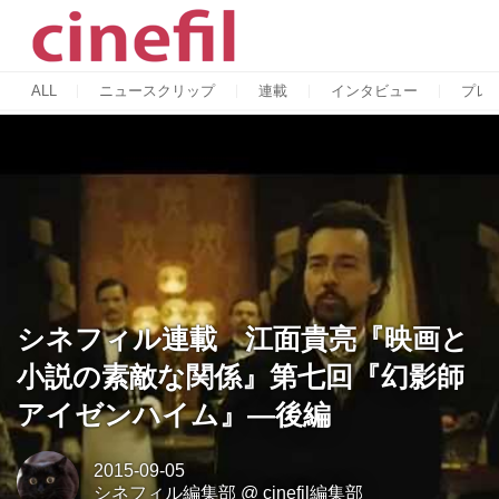
ALL
ニュースクリップ
連載
インタビュー
プレ
シネフィル連載 江面貴亮『映画と
小説の素敵な関係』第七回『幻影師
アイゼンハイム』―後編
2015-09-05
シネフィル編集部
@
cinefil編集部