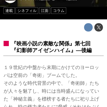
連載
シネフィル
江面
コラム
『映画小説の素敵な関係』第七回
『幻影師アイゼンハイム』―後編
１９世紀の中盤から末期にかけてのヨーロッ
パは空前の「奇術」ブームでした。
そのような時代背景の中で、「奇術師」たち
が人々を魅了し、時には当時盛んになってい
た「神秘主義」を標榜する者たちに祀り上げ
られ、時の権力者たちに“脅威（それはたぶん