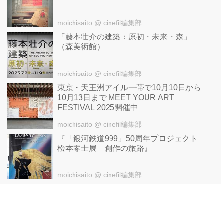
moichisaito
@ cinefil編集部
「藤本壮介の建築：原初・未来・森」
（森美術館）
moichisaito
@ cinefil編集部
東京・天王洲アイル一帯で10月10日から
10月13日まで MEET YOUR ART
FESTIVAL 2025開催中
moichisaito
@ cinefil編集部
『「銀河鉄道999」50周年プロジェクト
松本零士展 創作の旅路』
moichisaito
@ cinefil編集部