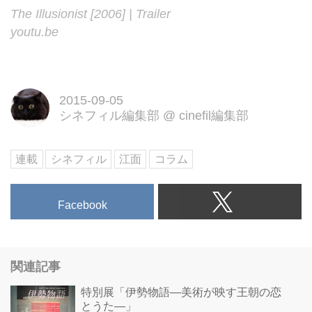
The Illusionist [2006] | Trailer
youtu.be
2015-09-05
シネフィル編集部
@
cinefil編集部
連載
シネフィル
江面
コラム
Facebook
関連記事
特別展「伊勢物語―美術が映す王朝の恋
とうた―」