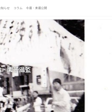
お知らせ
コラム
今週・来週公開
編 園子温監