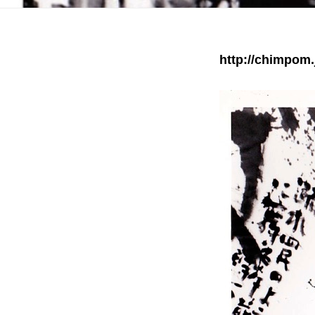
http://chimpom.j