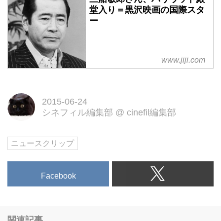
堂入り＝黒沢映画の国際スタ
ー
www.jiji.com
黒沢明監督の映画「七人の侍」
や「用心棒」などで国際的スター
2015-06-24
になった俳優の故三船敏郎さん
シネフィル編集部
@
cinefil編集部
（享年７７）が２２日、２０１６
年にハリウッドの殿堂「ウォー
ク・オブ・フェイム（名声の歩
ニュースクリップ
道）」入りする人物に
Facebook
関連記事