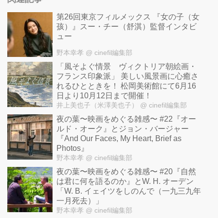
第26回東京フィルメックス 『女の子（女
孩）』スー・チー（舒淇）監督インタビ
ュー
野本幸孝
@ cinefil編集部
「風そよぐ情景 ヴィクトリア朝絵画・
フランス印象派」 美しい風景画に心癒さ
れるひとときを！ 松岡美術館にて6月16
日より10月12日まで開催！
井上美也子（米澤美也子）
@ cinefil編集部
夜の葉〜映画をめぐる雑感〜 #22『オー
ルド・オーク』とジョン・バージャー
『And Our Faces, My Heart, Brief as
Photos』
野本幸孝
@ cinefil編集部
夜の葉〜映画をめぐる雑感〜 #20『自然
は君に何を語るのか』とW. H. オーデン
「W. B. イェイツをしのんで（一九三九年
一月死去）」
野本幸孝
@ cinefil編集部