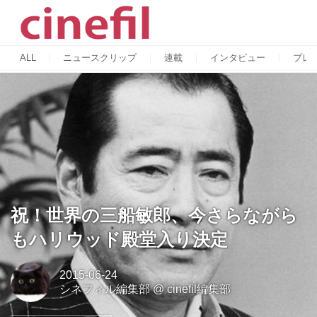
ALL
ニュースクリップ
連載
インタビュー
プレ
祝！世界の三船敏郎、今さらながら
もハリウッド殿堂入り決定
2015-06-24
シネフィル編集部
@
cinefil編集部