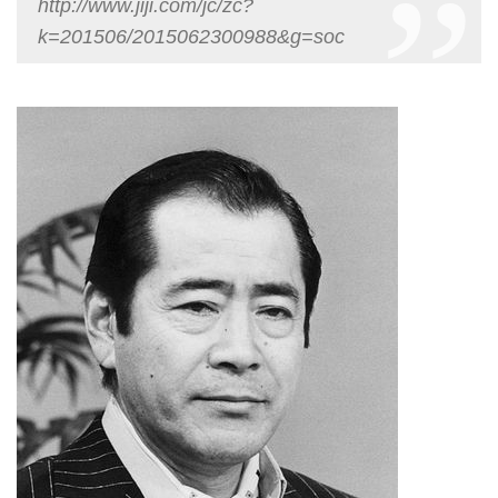
http://www.jiji.com/jc/zc?
k=201506/2015062300988&g=soc