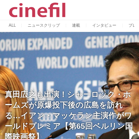
ALL
ニュースクリップ
連載
インタビュー
プレ
真田広之も出演！シャーロック・ホ
ームズが原爆投下後の広島を訪れ
る…イアン・マッケラン主演作がワ
ールドプレミア【第65回ベルリン国
際映画祭】