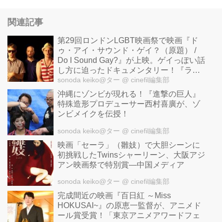
関連記事
第29回ロンドンLGBT映画祭で映画『ド
ゥ・アイ・サウンド・ゲイ？（原題） /
Do I Sound Gay?』が上映。ゲイっぽい話
し方に迫ったドキュメンタリー！『ライ
オン・キング』スカーも
sonoda keiko@ター
@ cinefil編集部
沖縄にゾンビが現れる！『進撃の巨人』
特殊造形プロデューサー西村喜廣が、ゾ
ンビメイクを伝授！
sonoda keiko@ター
@ cinefil編集部
映画「セーラ」（雛妓）で大胆シーンに
初挑戦したTwinsシャーリーン、大阪アジ
アン映画祭で特別賞―中国メディア
sonoda keiko@ター
@ cinefil編集部
完成間近の映画『百日紅 ～Miss
HOKUSAI~』の原恵一監督が、アニメド
ール賞受賞！「東京アニメアワードフェ