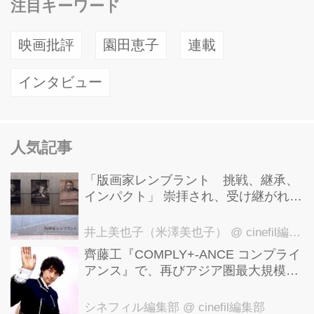
注目キーワード
映画批評
園田恵子
連載
インタビュー
人気記事
「版画家レンブラント 挑戦、継承、
インパクト」 崇拝され、受け継がれ、
後世に影響を与えた版画技法！ 国立西
洋美術館にて9月23日まで開催中！
井上美也子（米澤美也子）
@ cinefil編集部
齊藤工『COMPLY+-ANCE コンプライ
アンス』で、再びアジア圏最大規模の
国際映画祭-上海国際映画祭"インター
ナショナル・パノラマ部門"に正式招
シネフィル編集部
@ cinefil編集部