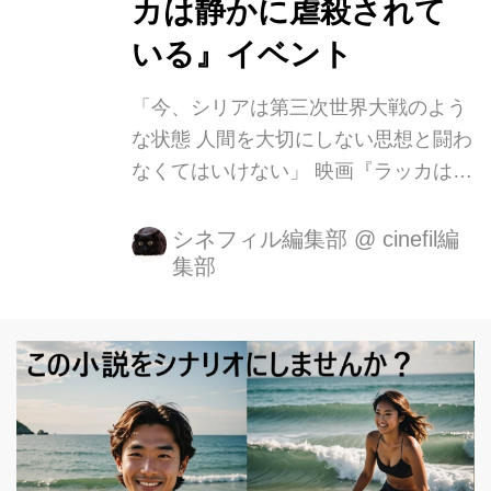
カは静かに虐殺されて
いる』イベント
「今、シリアは第三次世界大戦のよう
な状態 人間を大切にしない思想と闘わ
なくてはいけない」 映画『ラッカは静
かに虐殺されている』 学生からRBSS
メンバー、ハッサン（Hussam Eesa）
シネフィル編集部
@
cinefil編
集部
へのインタビュー 先行上映＆トークin
早稲田大学 この度、4月14日（土）に
公開を控えたアカデミー賞ノミネート
『カルテル・ランド』のマシュー・ハ
イネマン監督作品『ラッカは静かに虐
殺されている』の上映とトークのイベ
ントを早稲田大学にて開催致しまし
た。 本作は戦闘が激化し混迷を極める