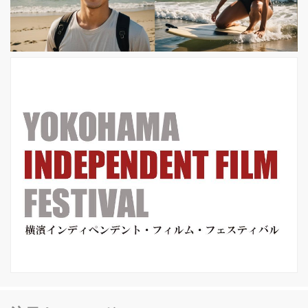
シリア内戦で秘密裡に結成された市民
ジャーナリスト集団RBSS(Raqqa is
being Slaughtered Silen...