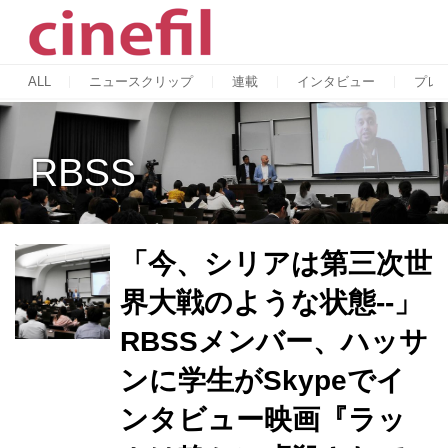
ALL
ニュースクリップ
連載
インタビュー
プレ
RBSS
「今、シリアは第三次世
界大戦のような状態--」
RBSSメンバー、ハッサ
ンに学生がSkypeでイ
ンタビュー映画『ラッ