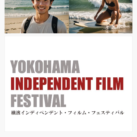
2013年、アメリカのアリゾナ州で巨大
山火事が発生。荒れ狂う炎に立ち向か
ったのは、精鋭部隊・ホットショット
の20人の男たち。大切な仲間・愛する
家族はもちろん、名も知らぬ人々の命
をも守るために、勇気だ...