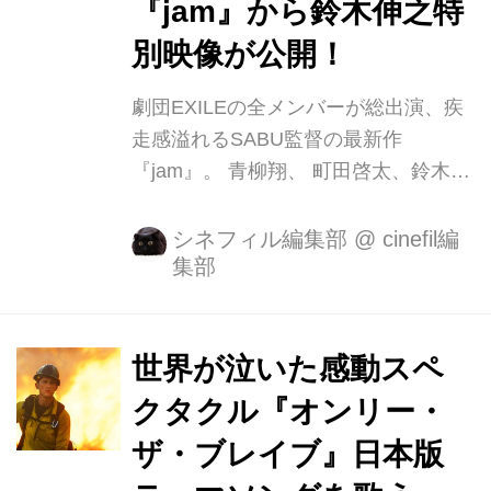
『jam』から鈴木伸之特
別映像が公開！
劇団EXILEの全メンバーが総出演、疾
走感溢れるSABU監督の最新作
『jam』。 青柳翔、 町田啓太、鈴木伸
之が主演を果たし、3つの運命が交錯
する“因果応報”エンターテイメ ントで
シネフィル編集部
@
cinefil編
集部
す。 明るく快活な喋りが魅力の鈴木伸
之が今回挑んだのは、自分を刑務所送
りにしたやくざへの復讐を誓う男・テ
ツオ。 カナヅチ一つで殴り込みをかけ
世界が泣いた感動スペ
る姿はまさに鉄砲玉。今回セリフは一
クタクル『オンリー・
切なし!という難役挑んだ鈴木だが、そ
ザ・ブレイブ』日本版
の恵まれた肢体から繰り出されるアク
ションは日本離れした迫力で、まさに