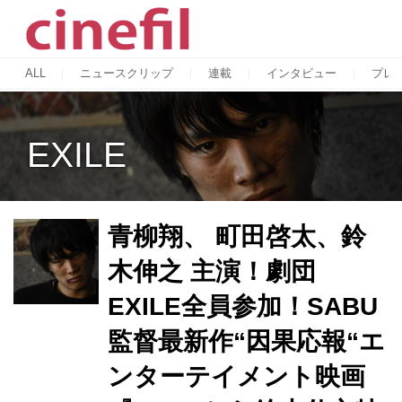
ALL
ニュースクリップ
連載
インタビュー
プレ
EXILE
青柳翔、 町田啓太、鈴
木伸之 主演！劇団
EXILE全員参加！SABU
監督最新作“因果応報“エ
ンターテイメント映画