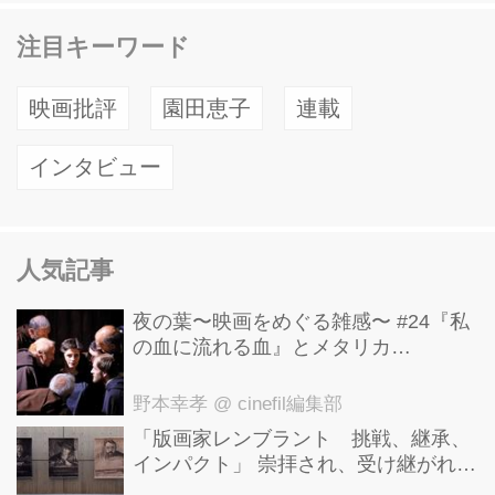
注目キーワード
映画批評
園田恵子
連載
インタビュー
人気記事
夜の葉〜映画をめぐる雑感〜 #24『私
の血に流れる血』とメタリカ
「Nothing Else Matters」
野本幸孝
@ cinefil編集部
「版画家レンブラント 挑戦、継承、
インパクト」 崇拝され、受け継がれ、
後世に影響を与えた版画技法！ 国立西