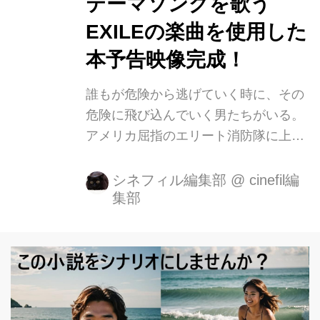
テーマソングを歌う
「体当たり」な演技。 テツオに吹っ飛
EXILEの楽曲を使用した
ばされる メンバーの中には劇団EXILE
本予告映像完成！
のあの人・この人が要所で登場するの
でお見逃しなく! 派手なア...
誰もが危険から逃げていく時に、その
危険に飛び込んでいく男たちがいる。
アメリカ屈指のエリート消防隊に上り
詰めた森林消防士たちの英雄物語『オ
ンリー・ザ・ブレイブ』が、6月22日
シネフィル編集部
@
cinefil編
集部
（金）TOHOシネマズ 日比谷他にて全
国公開いたします。 この度、EXILEの
「My Star」が本作の日本版テーマソ
ングに決定！ 楽曲を使用した本予告映
像が解禁となります！！ 炎は怖くな
い。恐れるのは、愛する人の涙だけ。