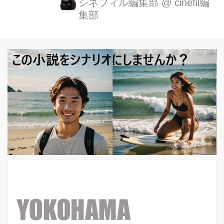
げました。その名も＜BABEL FILM
シネフィル編集部
@
cinefil編
集部
＞。 その第１作目となるのが、２月16
日（土）より公開される『LAPSE（ラ
プス）』。 志真健太郎、アベラヒデノ
ブ、HAVIT ART STUDIO、３組の監督
陣が未来を自由に想像し、ラプス（＝
時の経過）に生きる人間の内面を描い
ています。 BABEL LABELが描く 3篇
の未来の物語『LAPSE（ラプス）』
シネフィルでは、全３回にわたって監
督、キャストによる対談を敢行。記念
すべき第１回は、『リンデン・バ...