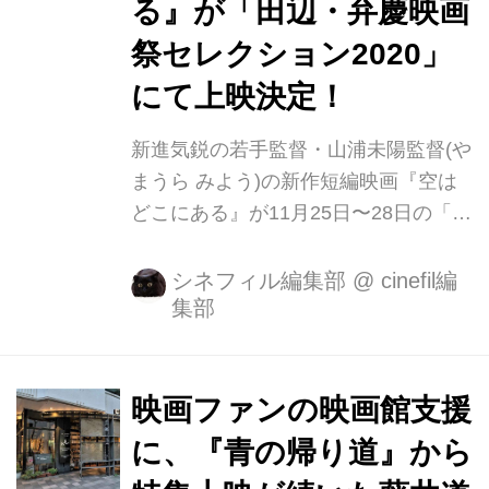
る』が「田辺・弁慶映画
祭セレクション2020」
にて上映決定！
新進気鋭の若手監督・山浦未陽監督(や
まうら みよう)の新作短編映画『空は
どこにある』が11月25日〜28日の「田
辺・弁慶映画祭セレクション2020山浦
未陽監督DAY」にて上映されることが
シネフィル編集部
@
cinefil編
集部
決定いたしました！ 出演者・特報映
像・ポスタービジュアルを一挙解禁！
第13回田辺・弁慶映画祭で「映画.com
賞」を受賞した、山浦未陽監督の新作
映画ファンの映画館支援
短編映画『空はどこにある』の公開
に、『青の帰り道』から
が、2020年11月25日に決定しまし