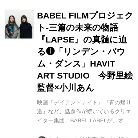
プス）』。志真健太郎、アベラヒデノ
ブ、HAVIT ART STUDIO、３組の監督
BABEL FILMプロジェク
陣が未来を自由に想像し、ラプス（＝
ト-三篇の未来の物語
時の経過）に生きる人間の内面を描い
『LAPSE』の真髄に迫
ています。 BABEL LABELが描く ３篇
の未来の物語『LAPSE（ラプス）』
る❶「リンデン・バウ
シネフィルでは、全３回にわたって監
ム・ダンス」HAVIT
督、キャストによる対談を敢行。第２
ART STUDIO 今野里絵
回は、『失敗人間ヒトシジュニア』...
監督×小川あん
映画『デイアンドナイト』『青の帰り
道』など、話題作が続いているクリエ
イター集団、BABEL LABELが、オリ
ジナル映画製作プロジェクトを立ち上