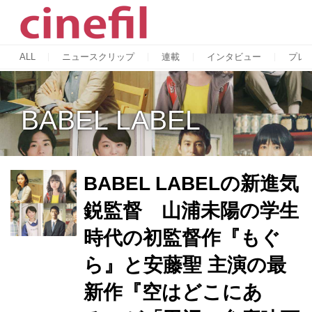
ALL
ニュースクリップ
連載
インタビュー
プレ
BABEL LABEL
BABEL LABELの新進気
鋭監督 山浦未陽の学生
時代の初監督作『もぐ
ら』と安藤聖 主演の最
新作『空はどこにあ