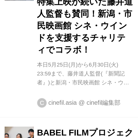
特集上映が続いた藤井道
た。本作は山浦監督によるオリジナル
脚本で、 “母親に触れた記憶がない”母
人監督も賛同！新潟・市
親が、子供の心に触れるまでを描きま
民映画館 シネ・ウイン
す。母親に触れた記憶がなく、母親と
ドを支援するチャリテ
しての自分に不安を感じている美紀を
演じるのは、自身も2...
ィでコラボ！
本日5月25日(月)から6月30日(火)
23:59まで、藤井道人監督(『新聞記
者』)と新潟・市民映画館 シネ・ウイ
ンドがコラボレーションしたオリジナ
ルTシャツが受注販売されることにな
cinefil.asia
@
cinefil編集部
C
りました。 シネ・ウインドを拠点に活
動する、藤井道人監督を応援するファ
ンの集い「新潟藤井組」の企画。新潟
BABEL FILMプロジェク
藤井組は2019年夏に映画『青の帰り