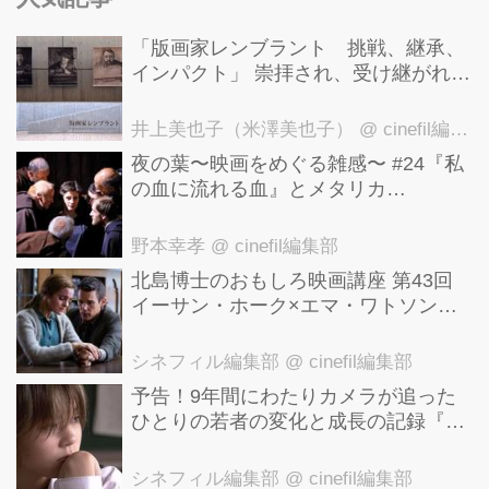
「版画家レンブラント 挑戦、継承、
インパクト」 崇拝され、受け継がれ、
後世に影響を与えた版画技法！ 国立西
洋美術館にて9月23日まで開催中！
井上美也子（米澤美也子）
@ cinefil編集部
夜の葉〜映画をめぐる雑感〜 #24『私
の血に流れる血』とメタリカ
「Nothing Else Matters」
野本幸孝
@ cinefil編集部
北島博士のおもしろ映画講座 第43回
イーサン・ホーク×エマ・ワトソン。
アメナーバル監督が仕掛ける、実話に
基づく衝撃のサスペンス『リグレッシ
シネフィル編集部
@ cinefil編集部
ョン』！
予告！9年間にわたりカメラが追った
ひとりの若者の変化と成長の記録『ぼ
くが性別「ゼロ」に戻るとき 空と木の
実の9年間』
シネフィル編集部
@ cinefil編集部