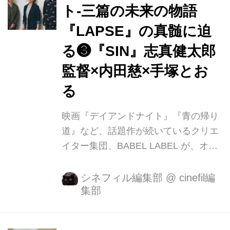
ト-三篇の未来の物語
道』(2018/主演：真野恵里菜)の上映を
目指して集結され、その後2回の藤井
『LAPSE』の真髄に迫
監督特集上映を成功させました。今回
る❸『SIN』志真健太郎
は、新型ウイルスの影響による休館
監督×内田慈×手塚とお
や、観客の映画館離れに直面するシ
ネ・ウインドを支援するチャリティと
る
して企画し、売上を寄付します。 賛同
した藤井監督は手書きサイン...
映画『デイアンドナイト』『青の帰り
道』など、話題作が続いているクリエ
イター集団、BABEL LABEL が、オリ
ジナル映画製作プロジェクトを立ち上
げました。その名も<BABEL FILM>。
シネフィル編集部
@
cinefil編
集部
その第1作目となるのが、アップリン
ク渋谷他全国公開中のオムニバス映画
『LAPSE(ラプス)』。 志真健太郎、ア