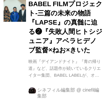
ベラヒデノブ、HAVIT ART STUDIO、
BABEL FILMプロジェク
3組の監督陣が未来を自由に想像し、
ト-三篇の未来の物語
ラプス(= 時の経過)に生きる人間の内
『LAPSE』の真髄に迫
面を描いています。 シネフィルでは、
全3回にわたって監督、キャストイン
る❷『失敗人間ヒトシジ
タビューを敢行。 第 3 回は、『SIN』
ュニア』アベラヒデノ
で監督を務めた志真健太郎さんと、出
ブ監督×ねお×きいた
演者の内田慈さん、手塚とお...
映画『デイアンドナイト』『青の帰り
道』など、話題作が続いているクリエ
イター集団、BABEL LABELが、オリ
ジナル映画製作プロジェクトを立ち上
げました。その名も＜BABEL FILM
シネフィル編集部
@
cinefil編
集部
＞。 その第１作目となるのが、２月16
日（土）より公開される『LAPSE（ラ