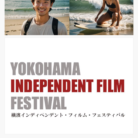
キュメンタリー番組内の企画から生ま
れた楽曲で、作詞とプロデュースを秋
元康氏が担当。 最新の人工知能（AI）
技術によって、ひばりの声を現代によ
みがえらせ、AI美空ひばりの新曲が誕
生した。 番組...