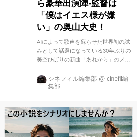
ら豪華出演陣-監督は
「僕はイエス様が嫌
い」の奥山大史！
AIによって歌声を蘇らせた世界初の試
みとして話題になっている30年ぶりの
美空ひばりの新曲「あれから」のメモ
リアル映像が公開された。 この映像に
出演する著名人は、北野武さん、リリ
シネフィル編集部
@
cinefil編
集部
ー・フランキー、EXILE ATSUSHI、指
原莉乃、村上虹郎、中島セナ。72歳か
ら13歳まで各界で活躍する人物が世代
を超えて集結した豪華映像となってい
る。 よみがえったあの歌声「AI美空ひ
ばり」 新曲「あれから」は、NHKのド