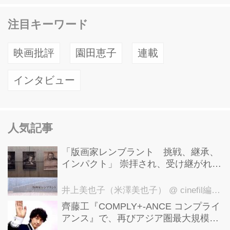
注目キーワード
映画批評
園田恵子
連載
インタビュー
人気記事
「版画家レンブラント 挑戦、継承、
インパクト」 崇拝され、受け継がれ、
後世に影響を与えた版画技法！ 国立西
洋美術館にて9月23日まで開催中！
井上美也子（米澤美也子）
@ cinefil編集部
齊藤工『COMPLY+-ANCE コンプライ
アンス』で、再びアジア圏最大規模の