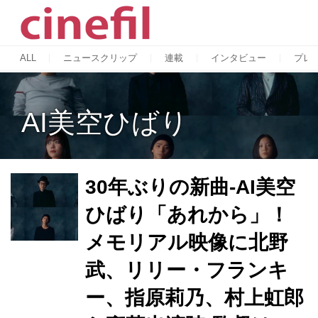
ALL
ニュースクリップ
連載
インタビュー
プレ
AI美空ひばり
30年ぶりの新曲-AI美空
ひばり「あれから」！
メモリアル映像に北野
武、リリー・フランキ
ー、指原莉乃、村上虹郎